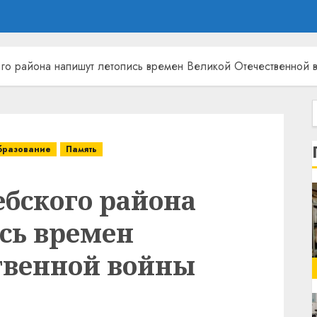
го района напишут летопись времен Великой Отечественной 
бразование
Память
бского района
сь времен
твенной войны