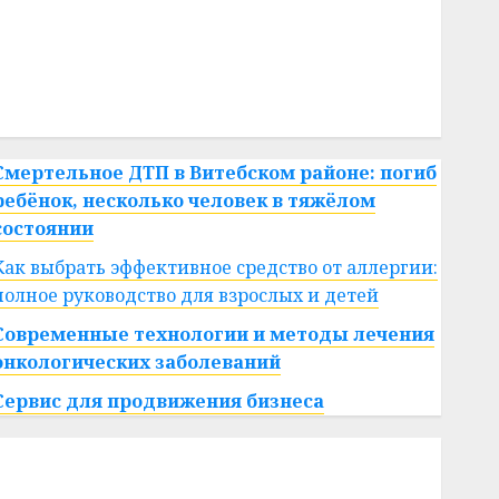
#сша
#телефон
#технологии
#умер
#учёный
#цена
Брест
Китай
гибель
интерьер
медицина
спорт
Смертельное ДТП в Витебском районе: погиб
ребёнок, несколько человек в тяжёлом
состоянии
Как выбрать эффективное средство от аллергии:
полное руководство для взрослых и детей
Современные технологии и методы лечения
онкологических заболеваний
Сервис для продвижения бизнеса