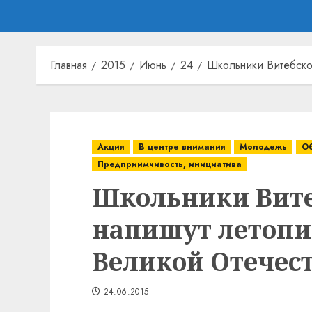
Главная
2015
Июнь
24
Школьники Витебско
Акция
В центре внимания
Молодежь
О
Предприимчивость, инициатива
Школьники Вите
напишут летопи
Великой Отечес
24.06.2015