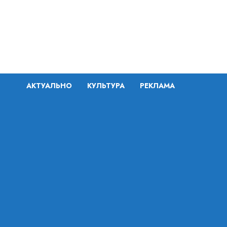
Перейти
к
содержимому
АКТУАЛЬНО
КУЛЬТУРА
РЕКЛАМА