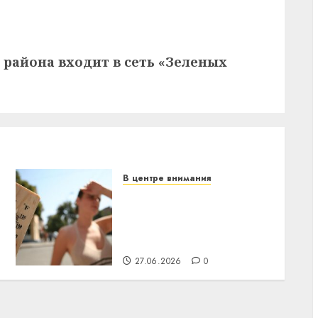
 района входит в сеть «Зеленых
В центре внимания
В Беларуси объявили
красный уровень
опасности: температура
поднимется до +39°C
27.06.2026
0