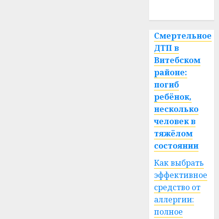
спорт
Смертельное
ДТП в
Витебском
районе:
погиб
ребёнок,
несколько
человек в
тяжёлом
состоянии
Как выбрать
эффективное
средство от
аллергии:
полное