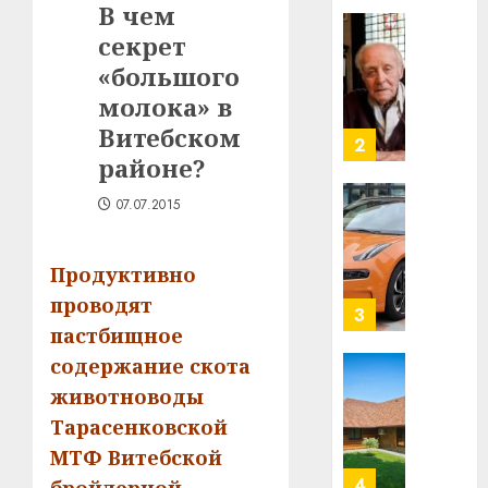
В чем
в
секрет
строит
У
центр
Мінску
«большого
искусс
120
молока» в
интел
гадоў
Витебском
таму
2
29.07.202
районе?
нарадз
Ежы
0
07.07.2015
Гедро
Автом
—
как
пасля
цифро
Продуктивно
абаро
устрой
проводят
незал
почем
3
Белару
пастбищное
прогр
обеспе
содержание скота
27.07.202
станов
Витебс
животноводы
важне
0
област
Тарасенковской
механ
за
МТФ Витебской
месяц
23.07.202
потер
4