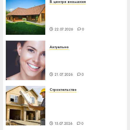
В центре внимания
Витебская область за месяц
потеряла 13 деревень и
хуторов
22.07.2026
0
Актуально
Здоровье зубов каждый
день: почему профилактика
важнее сложного лечения
21.07.2026
0
Строительство
Идеи подарков к
профессиональному
празднику День строителя
для коллег
15.07.2026
0