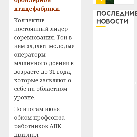
бройлерной
13
0
птицефабрики.
дерев
ПОСЛЕДНИ
и
Здоро
Коллектив —
НОВОСТИ
хуторо
зубов
постоянный лидер
кажды
22.07.202
Meta и
соревнования. Тон в
день:
BlackRock
нем задают молодые
почем
0
5
вложат $14
профи
операторы
важне
млрд в
машинного доения в
сложн
Meta
строительство
возрасте до 31 года,
лечен
и
центра
которые заявляют о
BlackR
искусственного
21.07.202
вложа
себе на областном
интеллекта
$14
0
1
уровне.
У Мінску 120
млрд
гадоў таму
в
По итогам июня
нарадзіўся
строит
У
обком профсоюза
центр
Ежы Гедройц
Мінску
работников АПК
искусс
120
—
интел
признал
гадоў
паслядоўны