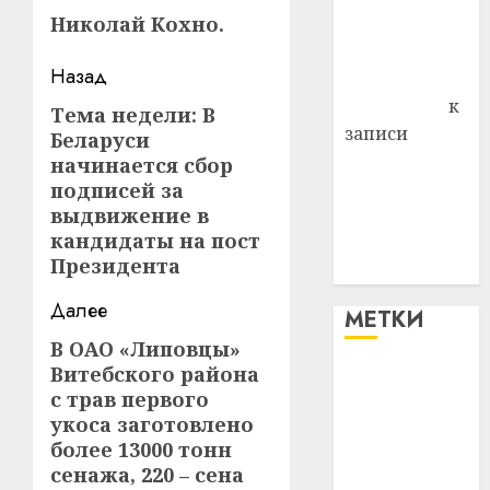
Николай Кохно.
Владимир
Комаров
Навигация
Назад
Антонина
Федоровна
к
записи
Тема недели: В
Предыдущая
записи
Беларуси
запись:
Поможем
начинается сбор
вместе Насте
подписей за
выдвижение в
Питерской
кандидаты на пост
победить
Президента
болезнь
Далее
МЕТКИ
В ОАО «Липовцы»
Следующая
Витебского района
запись:
#blizko
с трав первого
укоса заготовлено
#tochka
более 13000 тонн
сенажа, 220 – сена
#авто