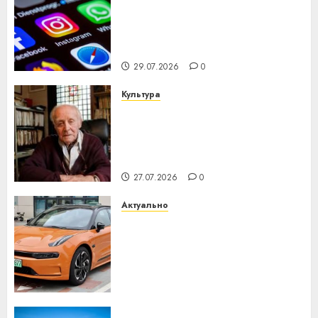
Meta и BlackRock вложат $14
млрд в строительство
центра искусственного
интеллекта
29.07.2026
0
Культура
У Мінску 120 гадоў таму
нарадзіўся Ежы Гедройц —
паслядоўны абаронца
незалежнасці Беларусі
27.07.2026
0
Актуально
Автомобиль как цифровое
устройство: почему
программное обеспечение
становится важнее
механики
23.07.2026
0