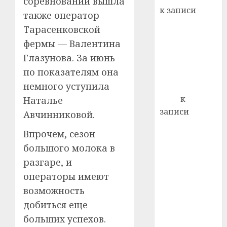
соревновании вышла
22.07.202
день:
к записи
также оператор
почем
0
5
Ежегодно 1
профи
Тарасенковской
декабря
важне
фермы — Валентина
отмечается
сложн
Глазунова. За июнь
Всемирный
лечен
по показателям она
день борьбы
21.07.202
немного уступила
со СПИДом
0
Егор
к
Наталье
записи
Авчинниковой.
Сладкое дело
Впрочем, сезон
по душе —
большого молока в
пчеловодство
разгаре, и
— много лет
назад выбрал
операторы имеют
себе житель
возможность
д. Бибиревка
добиться еще
Витебского
больших успехов.
района