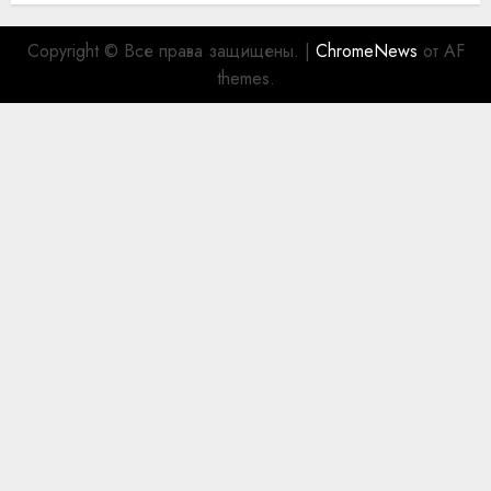
Copyright © Все права защищены.
|
ChromeNews
от AF
themes.