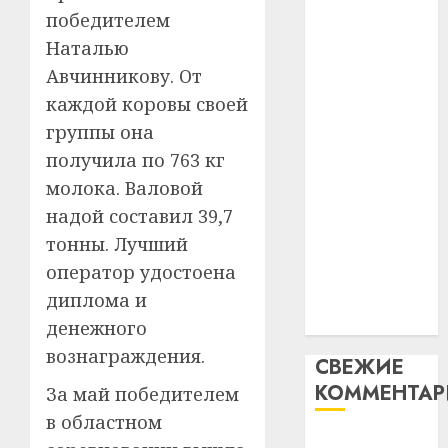
таму
2
победителем
абаронца
29.07.202
нарадз
Наталью
незалежнасці
Ежы
0
Беларусі
Авчинникову. От
Гедро
Автом
Автомобиль
—
каждой коровы своей
как
как
пасля
цифро
группы она
абаро
цифровое
устрой
получила по 763 кг
незал
почем
устройство:
3
молока. Валовой
Белару
прогр
почему
обеспе
надой составил 39,7
программное
27.07.202
станов
Витебс
тонны. Лучший
обеспечение
важне
0
област
оператор удостоена
становится
механ
за
важнее
диплома и
месяц
23.07.202
механики
потер
денежного
4
13
0
вознаграждения.
СВЕЖИЕ
дерев
КОММЕНТА
и
За май победителем
Здоро
хуторо
зубов
в областном
кажды
Вывоз мусора