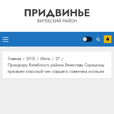
Перейти
ПРИДВИНЬЕ
к
содержимому
ВИТЕБСКИЙ РАЙОН
Основное
меню
Главная
2015
Июль
27
Прокурору Витебского района Вячеславу Скрицкому
присвоен классный чин старшего советника юстиции
Автом
как
цифро
устрой
почем
3
прогр