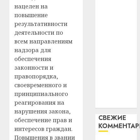
гадоў
паслядоўны
нацелен на
таму
2
абаронца
29.07.202
нарадз
повышение
незалежнасці
Ежы
0
результативности
Беларусі
Гедро
Автом
деятельности по
Автомобиль
—
как
всем направлениям
как
пасля
цифро
абаро
цифровое
устрой
надзора для
незал
почем
устройство:
3
обеспечения
Белару
прогр
почему
законности и
обеспе
программное
27.07.202
правопорядка,
станов
Витебс
обеспечение
важне
0
област
своевременного и
становится
механ
за
принципиального
важнее
месяц
реагирования на
23.07.202
механики
потер
4
нарушения закона,
13
0
СВЕЖИЕ
дерев
обеспечение прав и
КОММЕНТА
и
Здоро
интересов граждан.
хуторо
зубов
Повышения в звании
кажды