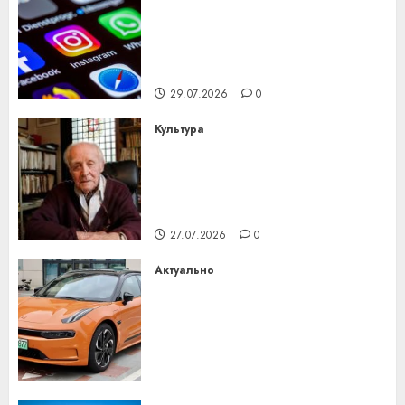
Meta и BlackRock вложат $14
млрд в строительство
центра искусственного
интеллекта
29.07.2026
0
Культура
У Мінску 120 гадоў таму
нарадзіўся Ежы Гедройц —
паслядоўны абаронца
незалежнасці Беларусі
27.07.2026
0
Актуально
Автомобиль как цифровое
устройство: почему
программное обеспечение
становится важнее
механики
23.07.2026
0