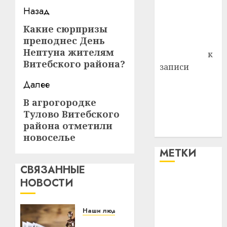
района
Навигация
Назад
Владимир
записи
Какие сюрпризы
Предыдущая
Комаров
преподнес День
Антонина
запись:
Нептуна жителям
Федоровна
к
Витебского района?
записи
Поможем
Далее
вместе Насте
В агрогородке
Следующая
Питерской
Тулово Витебского
запись:
победить
района отметили
болезнь
новоселье
МЕТКИ
СВЯЗАННЫЕ
НОВОСТИ
#blizko
#tochka
Наши люди
Шокирующий
#авто