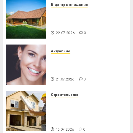
В центре внимания
Витебская область за месяц
потеряла 13 деревень и
хуторов
22.07.2026
0
Актуально
Здоровье зубов каждый
день: почему профилактика
важнее сложного лечения
21.07.2026
0
Строительство
Идеи подарков к
профессиональному
празднику День строителя
для коллег
15.07.2026
0