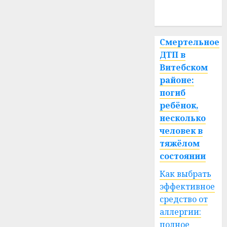
спорт
Смертельное
ДТП в
Витебском
районе:
погиб
ребёнок,
несколько
человек в
тяжёлом
состоянии
Как выбрать
эффективное
средство от
аллергии:
полное