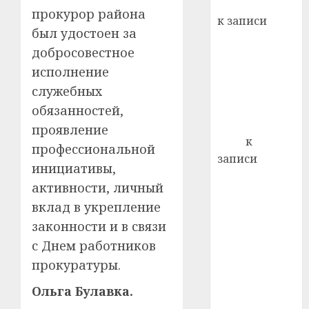
Вывоз мусора
22.07.202
прокурор района
день:
к записи
почем
0
был удостоен за
5
Ежегодно 1
профи
добросовестное
декабря
важне
исполнение
отмечается
сложн
Всемирный
служебных
лечен
день борьбы
обязанностей,
21.07.202
со СПИДом
проявление
0
Егор
к
профессиональной
записи
инициативы,
Сладкое дело
активности, личный
по душе —
вклад в укрепление
пчеловодство
законности и в связи
— много лет
с Днем работников
назад выбрал
себе житель
прокуратуры.
д. Бибиревка
Ольга Булавка.
Витебского