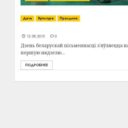
Дата
Культура
Праздник
Шостага верасня Шчучын прыме Дзень бе
12.08.2015
0
Дзень беларускай пісьменнасці з’яўляецца н
першую нядзелю...
ПОДРОБНЕЕ