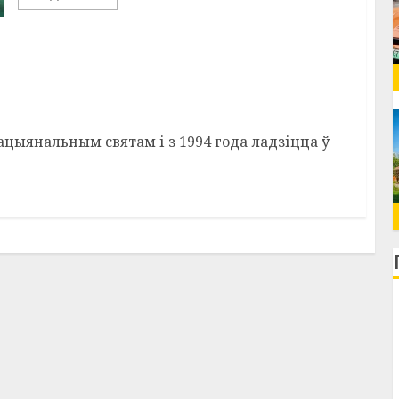
ларускай пісьменнасці
ацыянальным святам і з 1994 года ладзіцца ў