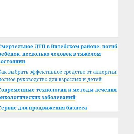
#сша
#телефон
#технологии
#умер
#учёный
#цена
Брест
Китай
гибель
интерьер
медицина
спорт
Смертельное ДТП в Витебском районе: погиб
ребёнок, несколько человек в тяжёлом
состоянии
Как выбрать эффективное средство от аллергии:
полное руководство для взрослых и детей
Современные технологии и методы лечения
онкологических заболеваний
Сервис для продвижения бизнеса