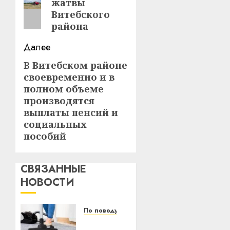
жатвы
запись:
Витебского
района
Далее
В Витебском районе
Следующая
своевременно и в
запись:
полном объеме
производятся
выплаты пенсий и
социальных
пособий
СВЯЗАННЫЕ
НОВОСТИ
По поводу
Уборка