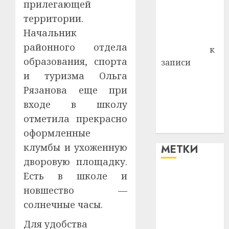
прилегающей
Владимир
территории.
Комаров
Начальник
Антонина
районного отдела
Федоровна
к
образования, спорта
записи
Поможем
и туризма Ольга
вместе Насте
Рязанова еще при
Питерской
входе в школу
победить
отметила прекрасно
болезнь
оформленные
клумбы и ухоженную
МЕТКИ
дворовую площадку.
Есть в школе и
#blizko
новшество —
#tochka
солнечные часы.
#авто
Для удобства