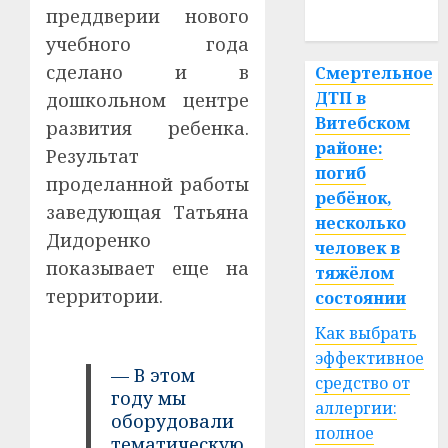
преддверии нового
спорт
учебного года
сделано и в
Смертельное
ДТП в
дошкольном центре
Витебском
развития ребенка.
районе:
Результат
погиб
проделанной работы
ребёнок,
заведующая Татьяна
несколько
Дидоренко
человек в
показывает еще на
тяжёлом
территории.
состоянии
Как выбрать
эффективное
— В этом
средство от
году мы
аллергии:
оборудовали
полное
тематическую