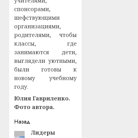
учителями,
спонсорами,
шефствующими
организациями,
родителями, чтобы
классы, где
занимаются дети,
выглядели уютными,
были готовы к
новому учебному
году.
Юлия Гавриленко.
Фото автора.
Навигация
Назад
записи
Лидеры
Предыдущая