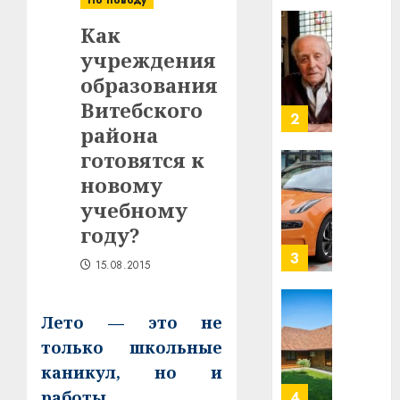
По поводу
нарадз
Ежы
0
Как
Гедро
Автом
учреждения
—
как
пасля
образования
цифро
абаро
устрой
Витебского
незал
почем
3
района
Белару
прогр
готовятся к
обеспе
27.07.202
станов
новому
Витебс
важне
0
област
учебному
механ
за
году?
месяц
23.07.202
потер
4
15.08.2015
13
0
дерев
и
Лето — это не
Здоро
хуторо
зубов
только школьные
кажды
каникул, но и
22.07.202
день:
работы
0