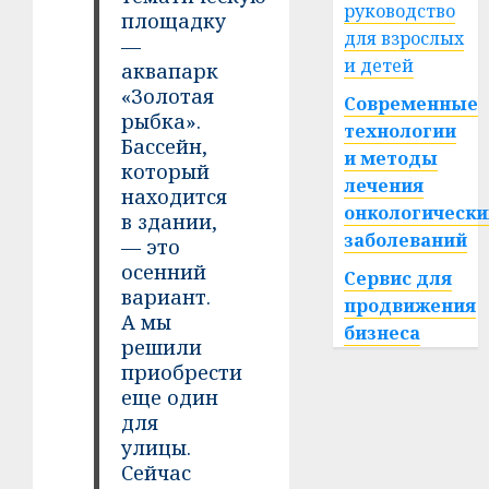
руководство
площадку
для взрослых
—
и детей
аквапарк
«Золотая
Современные
рыбка».
технологии
Бассейн,
и методы
который
лечения
находится
онкологически
в здании,
заболеваний
— это
осенний
Сервис для
вариант.
продвижения
А мы
бизнеса
решили
приобрести
еще один
для
улицы.
Сейчас