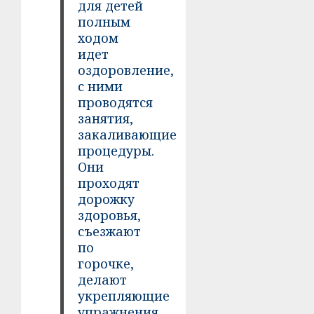
для детей
полным
ходом
идет
оздоровление,
с ними
проводятся
занятия,
закаливающие
процедуры.
Они
проходят
дорожку
здоровья,
съезжают
по
горочке,
делают
укрепляющие
упражнения,