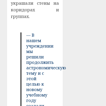
украшали стены на
коридорах и
группах.
— В
нашем
учреждении
мы
решили
продолжить
астрономическую
тему и с
этой
целью к
новому
учебному
году
создали