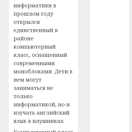
#зарплата
информатики в
прошлом году
#здоровье
открылся
#ип
единственный в
районе
#кража
компьютерный
класс, оснащенный
#кредит
современными
#курс_валют
моноблоками. Дети в
нем могут
#налог
заниматься не
#недвижимость
только
информатикой, но и
#новости
компаний
изучать английский
язык в наушниках.
#пенсия