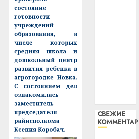
незал
почем
абаронца
состояние
3
Белару
прогр
незалежнасці
готовности
обеспе
Беларусі
27.07.202
учреждений
станов
Витебс
Автомобиль
образования, в
важне
0
област
как
механ
за
числе которых
цифровое
месяц
средняя школа и
23.07.202
устройство:
потер
4
дошкольный центр
почему
13
0
развития ребенка в
дерев
программное
и
Здоро
обеспечение
агрогородке Новка.
хуторо
зубов
становится
С состоянием дел
кажды
важнее
22.07.202
ознакомилась
день:
механики
заместитель
почем
0
5
профи
председателя
СВЕЖИЕ
важне
райисполкома
КОММЕНТА
сложн
Ксения Коробач.
лечен
Вывоз мусора