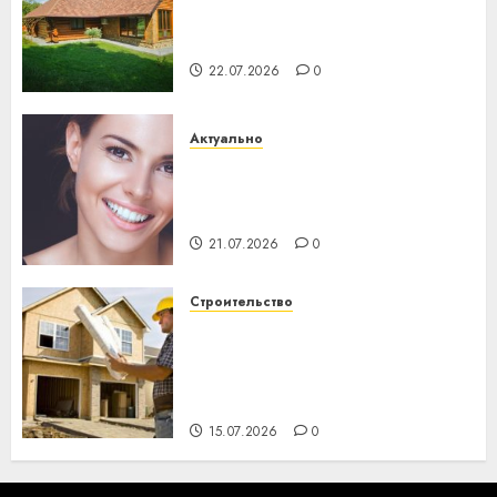
потеряла 13 деревень и
хуторов
22.07.2026
0
Актуально
Здоровье зубов каждый
день: почему профилактика
важнее сложного лечения
21.07.2026
0
Строительство
Идеи подарков к
профессиональному
празднику День строителя
для коллег
15.07.2026
0