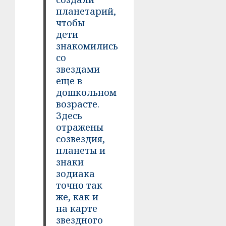
планетарий,
чтобы
дети
знакомились
со
звездами
еще в
дошкольном
возрасте.
Здесь
отражены
созвездия,
планеты и
знаки
зодиака
точно так
же, как и
на карте
звездного