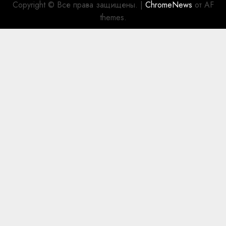
Copyright © Все права защищены.
|
ChromeNews
от AF
themes.