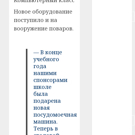
Компьютерный класс
#питание
Новое оборудование
#подорожание
поступило и на
вооружение поваров.
#польша
#путешествие
— В конце
#работа
учебного
года
#россия
нашими
спонсорами
#сигарета
школе
была
#собака
подарена
#сон
новая
посудомоечная
#строительство
машина.
Теперь в
#сша