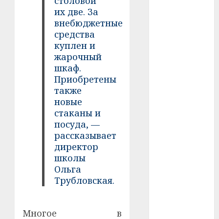
столовой
их две. За
#телефон
внебюджетные
средства
#технологии
куплен и
жарочный
#умер
шкаф.
Приобретены
#учёный
также
новые
#цена
стаканы и
Брест
посуда, —
рассказывает
Китай
директор
школы
гибель
Ольга
Трубловская.
интерьер
медицина
Многое в