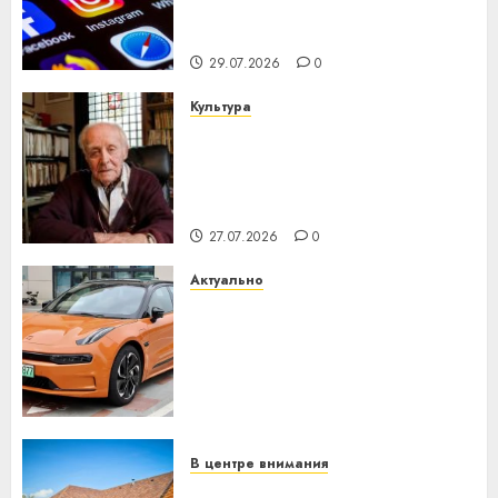
центра искусственного
интеллекта
29.07.2026
0
Культура
У Мінску 120 гадоў таму
нарадзіўся Ежы Гедройц —
паслядоўны абаронца
незалежнасці Беларусі
27.07.2026
0
Актуально
Автомобиль как цифровое
устройство: почему
программное обеспечение
становится важнее
механики
23.07.2026
0
В центре внимания
Витебская область за месяц