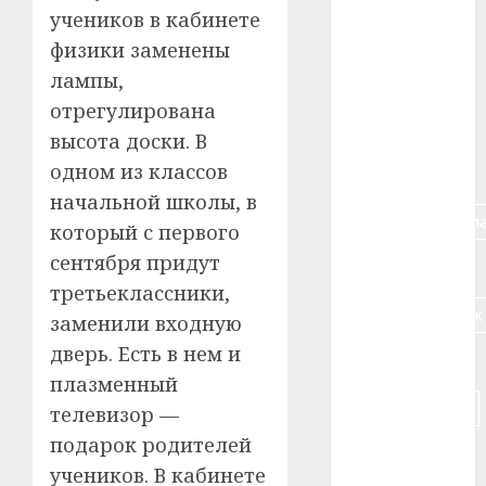
учеников в кабинете
#алкоголь
физики заменены
лампы,
#банк
отрегулирована
#беларусь
высота доски. В
одном из классов
#бизнес
начальной школы, в
#брестская_обла
который с первого
сентября придут
#германия
третьеклассники,
#дальнобойщик
заменили входную
дверь. Есть в нем и
#деньга
плазменный
#долгожитель
телевизор —
подарок родителей
#животное
учеников. В кабинете