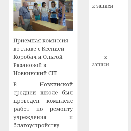
21.07.202
к записи
0
Ежегодно 1
декабря
отмечается
Всемирный
Приемная комиссия
день борьбы
во главе с Ксенией
со СПИДом
Коробач и Ольгой
Егор
к
записи
Рязановой в
Сладкое дело
Новкинский СШ
по душе —
В Новкинской
пчеловодство
средней школе был
— много лет
проведен комплекс
назад выбрал
себе житель
работ по ремонту
д. Бибиревка
учреждения и
Витебского
благоустройству
района