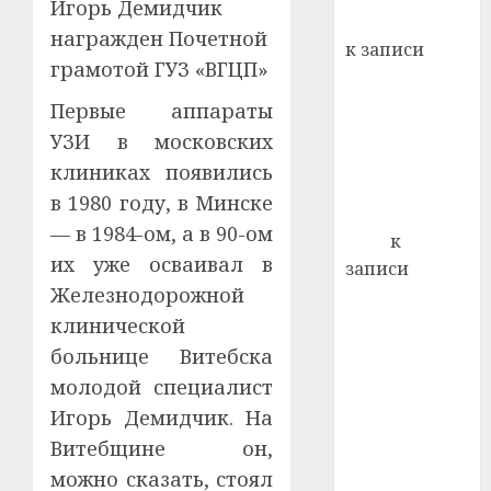
Игорь Демидчик
кажды
Вывоз мусора
22.07.202
награжден Почетной
день:
к записи
почем
0
грамотой ГУЗ «ВГЦП»
5
Ежегодно 1
профи
декабря
Первые аппараты
важне
отмечается
сложн
УЗИ в московских
Всемирный
лечен
клиниках появились
день борьбы
в 1980 году, в Минске
21.07.202
со СПИДом
— в 1984-ом, а в 90-ом
0
Егор
к
их уже осваивал в
записи
Железнодорожной
Сладкое дело
по душе —
клинической
пчеловодство
больнице Витебска
— много лет
молодой специалист
назад выбрал
Игорь Демидчик. На
себе житель
Витебщине он,
д. Бибиревка
можно сказать, стоял
Витебского