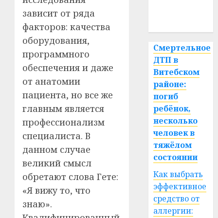
медицина
зависит от ряда
спорт
факторов: качества
оборудования,
Смертельное
программного
ДТП в
обеспечения и даже
Витебском
от анатомии
районе:
пациента, но все же
погиб
главным является
ребёнок,
несколько
профессионализм
человек в
специалиста. В
тяжёлом
данном случае
состоянии
великий смысл
Как выбрать
обретают слова Гете:
эффективное
«Я вижу то, что
средство от
знаю».
аллергии:
Квалифицированный