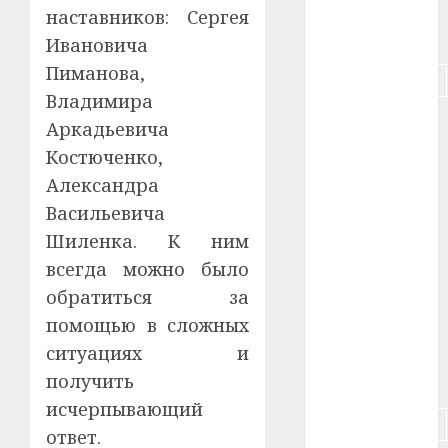
наставников: Сергея
#питание
Ивановича
Пиманова,
#подорожание
Владимира
#польша
Аркадьевича
Костюченко,
#путешествие
Александра
#работа
Васильевича
Шиленка. К ним
#россия
всегда можно было
#сигарета
обратиться за
помощью в сложных
#собака
ситуациях и
получить
#сон
исчерпывающий
#строительство
ответ.