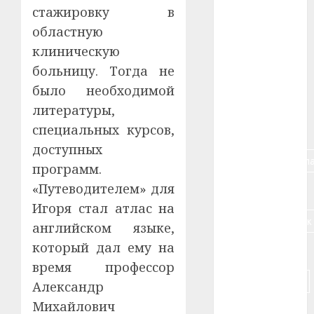
#авто
стажировку в
областную
#алкоголь
клиническую
#банк
больницу. Тогда не
было необходимой
#беларусь
литературы,
специальных курсов,
#бизнес
доступных
#брестская_обла
программ.
«Путеводителем» для
#германия
Игоря стал атлас на
#дальнобойщик
английском языке,
который дал ему на
#деньга
время профессор
#долгожитель
Александр
Михайлович
#животное