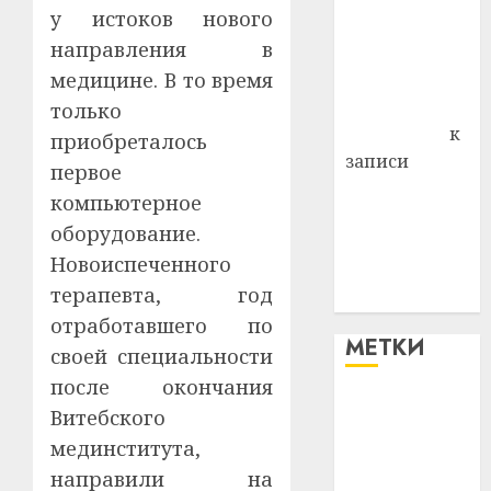
у истоков нового
района
направления в
Владимир
медицине. В то время
Комаров
Антонина
только
Федоровна
к
приобреталось
записи
первое
Поможем
компьютерное
вместе Насте
оборудование.
Питерской
Новоиспеченного
победить
терапевта, год
болезнь
отработавшего по
МЕТКИ
своей специальности
после окончания
#blizko
Витебского
мединститута,
#tochka
направили на