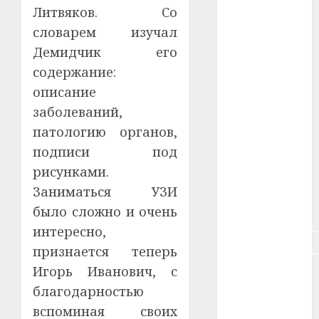
Литвяков. Со
#зарплата
словарем изучал
Демидчик его
#здоровье
содержание:
#ип
описание
заболеваний,
#кража
патологию органов,
#кредит
подписи под
рисунками.
#курс_валют
Заниматься УЗИ
было сложно и очень
#налог
интересно,
#недвижимость
признается теперь
Игорь Иванович, с
#новости
компаний
благодарностью
вспоминая своих
#пенсия