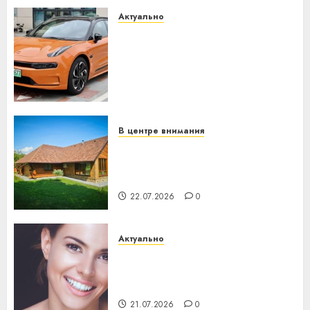
Актуально
Автомобиль как цифровое
устройство: почему
программное обеспечение
становится важнее
механики
23.07.2026
0
В центре внимания
Витебская область за месяц
потеряла 13 деревень и
хуторов
22.07.2026
0
Актуально
Здоровье зубов каждый
день: почему профилактика
важнее сложного лечения
21.07.2026
0