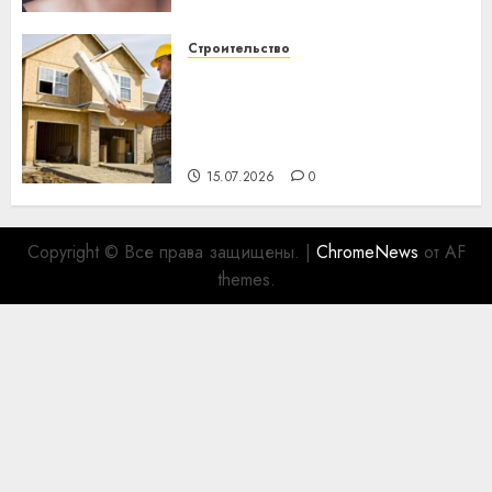
Строительство
Идеи подарков к
профессиональному
празднику День строителя
для коллег
15.07.2026
0
Copyright © Все права защищены.
|
ChromeNews
от AF
themes.