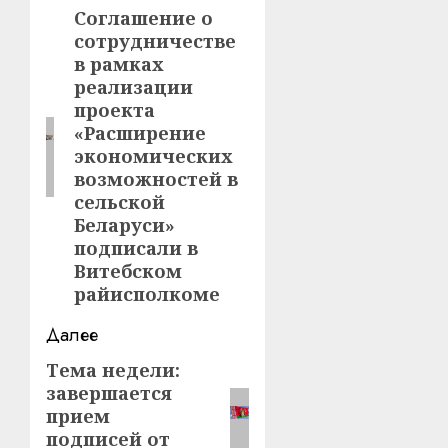
записи
Соглашение о
Предыдущая
сотрудничестве
запись:
в рамках
реализации
проекта
«Расширение
экономических
возможностей в
сельской
Беларуси»
подписали в
Витебском
райисполкоме
Далее
Тема недели:
Следующая
завершается
запись:
прием
подписей от