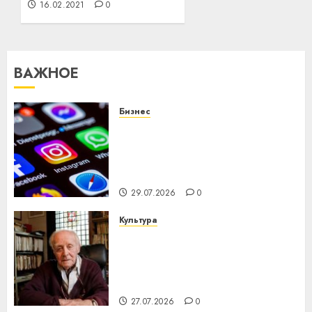
16.02.2021
0
ВАЖНОЕ
Бизнес
Meta и BlackRock вложат $14
млрд в строительство
центра искусственного
интеллекта
29.07.2026
0
Культура
У Мінску 120 гадоў таму
нарадзіўся Ежы Гедройц —
паслядоўны абаронца
незалежнасці Беларусі
27.07.2026
0