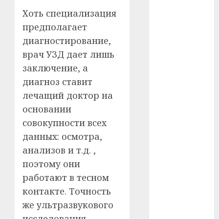
#сша
Хоть специализация
предполагает
#телефон
диагностирование,
#технологии
врач УЗД дает лишь
заключение, а
#умер
диагноз ставит
#учёный
лечащий доктор на
основании
#цена
совокупности всех
Брест
данных: осмотра,
анализов и т.д. ,
Китай
поэтому они
работают в тесном
гибель
контакте. Точность
интерьер
же ультразвукового
исследования