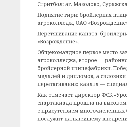
Стритбол: аг. Мазолово, Суражска
Поднятие гири: бройлерная пти
агроколледж, ОАО «Возрождение»
Перетягивание каната: бройлерна
«Возрождение».
Общекомандное первое место за
агроколледжа, второе — районно
бройлерной птицефабрики. Побе
медалей и дипломов, а силовик
перетягиванию каната — специал
Как отмечает директор ФСК «Ур
спартакиада прошла на высоком 
с присутствием многочисленных 
послужит дальнейшему внедрени