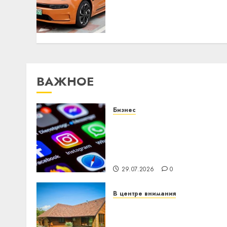
почему программное
обеспечение становится
важнее механики
23.07.2026
0
ВАЖНОЕ
Бизнес
Meta и BlackRock вложат
$14 млрд в строительств
центра искусственного
интеллекта
29.07.2026
0
В центре внимания
Витебская область за
месяц потеряла 13