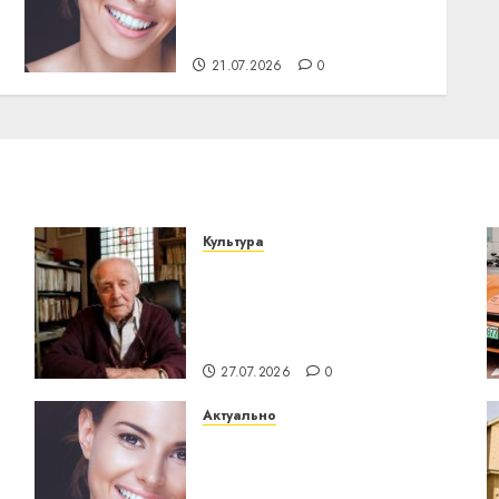
профилактика важнее
сложного лечения
21.07.2026
0
Культура
У Мінску 120 гадоў таму
о
нарадзіўся Ежы Гедройц
— паслядоўны абаронца
незалежнасці Беларусі
27.07.2026
0
Актуально
Здоровье зубов каждый
день: почему
профилактика важнее