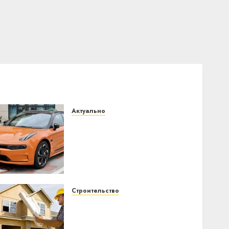
Актуально
Автомобиль как цифровое
устройство: почему
программное
обеспечение становится
важнее механики
23.07.2026
0
Строительство
Идеи подарков к
профессиональному
празднику День