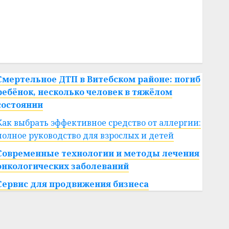
#сша
#телефон
#технологии
#умер
#учёный
#цена
Брест
Китай
гибель
интерьер
медицина
спорт
Смертельное ДТП в Витебском районе: погиб
ребёнок, несколько человек в тяжёлом
состоянии
Как выбрать эффективное средство от аллергии:
полное руководство для взрослых и детей
Современные технологии и методы лечения
онкологических заболеваний
Сервис для продвижения бизнеса