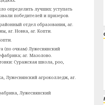
щадках.
ыло определить лучших: уступать
азвали победителей и призеров.
 районный отдел образования, аг.
ы, аг. Новка, аг. Копти.
Копти.
та (по очкам) Лужеснянский
фабрика; аг. Мазолово.
овки: Суражская школа, роо,
а, Лужеснянский агроколледж, аг.
фабрика, Лужеснянский