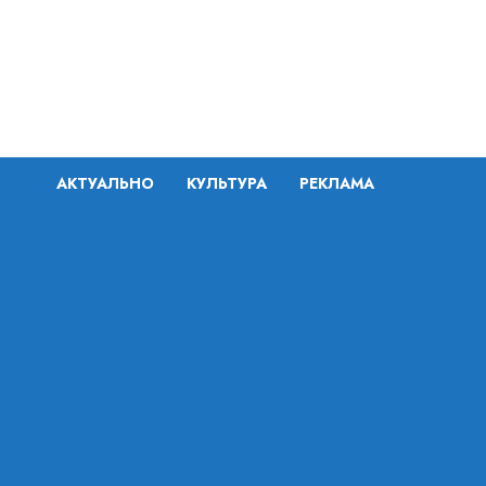
Перейти
к
содержимому
АКТУАЛЬНО
КУЛЬТУРА
РЕКЛАМА