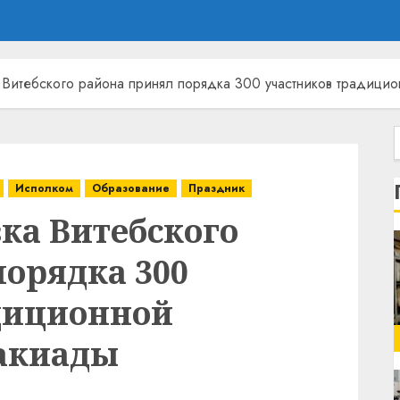
а Витебского района принял порядка 300 участников традици
Исполком
Образование
Праздник
вка Витебского
порядка 300
диционной
акиады