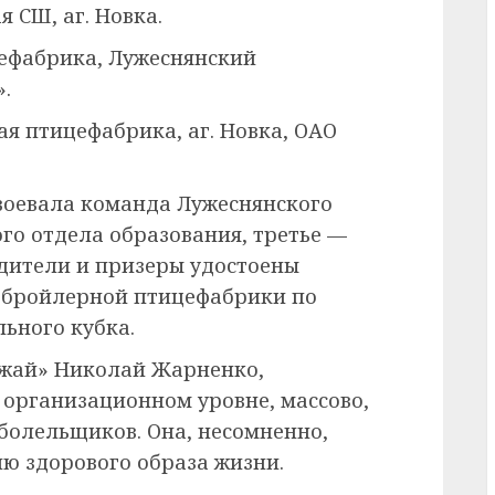
я СШ, аг. Новка.
цефабрика, Лужеснянский
.
я птицефабрика, аг. Новка, ОАО
воевала команда Лужеснянского
го отдела образования, третье —
дители и призеры удостоены
и бройлерной птицефабрики по
ьного кубка.
ожай» Николай Жарненко,
организационном уровне, массово,
болельщиков. Она, несомненно,
ю здорового образа жизни.