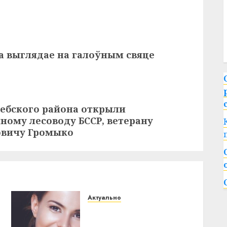
на выглядае на галоўным свяце
тебского района открыли
ому лесоводу БССР, ветерану
овичу Громыко
Актуально
Здоровье зубов каждый
день: почему