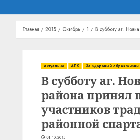
Главная
2015
Октябрь
1
В субботу аг. Новк
Актуально
АПК
За здоровый образ жизни
В субботу аг. Но
района принял 
участников тра
районной спарт
01.10.2015