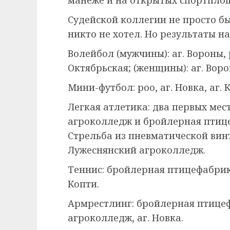
манеже и на открытых спортпло
Судейской коллегии не просто б
никто не хотел. Но результаты н
Волейбол (мужчины): аг. Вороны,
Октябрьская; (женщины): аг. Ворон
Мини-футбол: роо, аг. Новка, аг. 
Легкая атлетика: два первых мес
агроколледж и бройлерная птице
Стрельба из пневматической винт
Лужеснянский агроколледж.
Теннис: бройлерная птицефабрик
Копти.
Армрестлинг: бройлерная птице
агроколледж, аг. Новка.