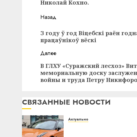
Николай Кохно.
Навигация
Назад
записи
Предыдущая
З году ў год Віцебскі раён год
запись:
працаўнікоў вёскі
Далее
Следующая
В ГЛХУ «Суражский лесхоз» Ви
мемориальную доску заслуженн
запись:
войны и труда Петру Никифор
СВЯЗАННЫЕ НОВОСТИ
Актуально
Автомобиль как
цифровое устройство: