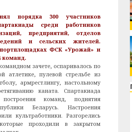
нял порядка 300 участников
артакиады среди работников
низаций, предприятий, отделов
ведений и сельских жителей.
спортплощадках ФСК «Урожай» и
4 команд.
 командном зачете, оспаривалось по
ой атлетике, пулевой стрельбе из
тболу, армрестлингу, настольному
ретягиванию каната. Спартакиада
 построения команд, поднятия
спублики Беларусь. Настроения
или культработники. Разгорелись
, которые проходили в закрытом