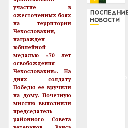
13
0
участие в
дерев
ПОСЛЕДНИ
ожесточенных боях
и
Здоро
НОВОСТИ
на территории
хуторо
зубов
кажды
Чехословакии,
22.07.202
Meta и
день:
награжден
BlackRock
почем
0
5
юбилейной
вложат $14
профи
медалью «70 лет
важне
млрд в
сложн
Meta
освобождения
строительство
лечен
и
центра
Чехословакии». На
BlackR
искусственного
21.07.202
днях солдату
вложа
интеллекта
Победы ее вручили
$14
0
1
У Мінску 120
млрд
на дому. Почетную
гадоў таму
в
миссию выполнили
нарадзіўся
строит
У
председатель
центр
Ежы Гедройц
Мінску
искусс
районного Совета
120
—
интел
гадоў
ветеранов Раиса
паслядоўны