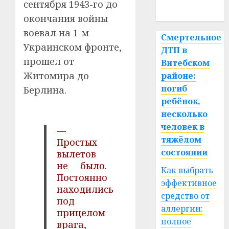
сентября 1943-го до
спорт
окончания войны
воевал на 1-м
Смертельное
Украинском фронте,
ДТП в
прошел от
Витебском
Житомира до
районе:
погиб
Берлина.
ребёнок,
несколько
человек в
—
тяжёлом
Простых
состоянии
вылетов
не было.
Как выбрать
Постоянно
эффективное
находились
средство от
под
аллергии:
прицелом
полное
врага,