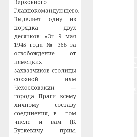
Верховного
#алкоголь
Главнокомандующего.
Выделяет одну из
#банк
порядка двух
десятков: «От 9 мая
#беларусь
1945 года № 368 за
#бизнес
освобождение от
немецких
#брестская_обла
захватчиков столицы
#германия
союзной нам
Чехословакии —
#дальнобойщик
города Праги всему
#деньга
личному составу
соединения, в том
#долгожитель
числе и вам (В.
#животное
Буткевичу — прим.