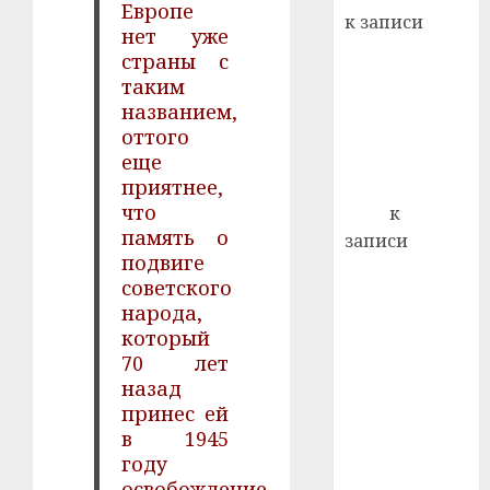
22.07.202
Европе
день:
к записи
нет уже
почем
0
5
Ежегодно 1
страны с
профи
декабря
важне
таким
отмечается
сложн
названием,
Всемирный
лечен
оттого
день борьбы
еще
21.07.202
приятнее,
со СПИДом
0
что
Егор
к
память о
записи
подвиге
Сладкое дело
советского
по душе —
народа,
пчеловодство
который
— много лет
70 лет
назад выбрал
назад
себе житель
принес ей
д. Бибиревка
в 1945
Витебского
году
района
освобождение,