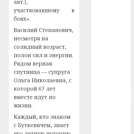
авт.),
#зарплата
участвовавшему в
#здоровье
боях».
Василий Степанович,
#ип
несмотря на
#кража
солидный возраст,
полон сил и энергии.
#кредит
Рядом верная
#курс_валют
спутница — супруга
Ольга Николаевна, с
#налог
которой 67 лет
#недвижимость
вместе идут по
жизни.
#новости
компаний
Каждый, кто знаком
с Буткевичем, знает
#пенсия
его летную историю,