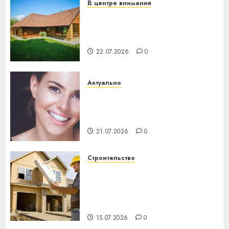
В центре внимания
Витебская область за месяц
потеряла 13 деревень и
хуторов
22.07.2026
0
Актуально
Здоровье зубов каждый
день: почему профилактика
важнее сложного лечения
21.07.2026
0
Строительство
Идеи подарков к
профессиональному
празднику День строителя
для коллег
15.07.2026
0