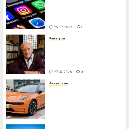
Meta и BlackRock вложат $14
млрд в строительство
центра искусственного
интеллекта
29.07.2026
0
Культура
У Мінску 120 гадоў таму
нарадзіўся Ежы Гедройц —
паслядоўны абаронца
незалежнасці Беларусі
27.07.2026
0
Актуально
Автомобиль как цифровое
устройство: почему
программное обеспечение
становится важнее
механики
23.07.2026
0