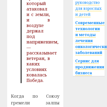
руководство
который
для взрослых
атаковал
и с земли,
и детей
и в
Современные
воздухе
технологии
держал
и методы
под
лечения
напряжением,
онкологически
—
рассказывает
заболеваний
ветеран, в
Сервис для
каких
продвижения
условиях
бизнеса
ковалась
Победа.
Когда по Союзу
гремели залпы