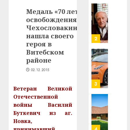
в
Медаль «70 лет
строит
У
центр
освобождения
Мінску
искусс
120
Чехословакии»
интел
гадоў
нашла своего
таму
2
29.07.202
героя в
нарадз
Ежы
0
Витебском
Гедро
Автом
районе
—
как
пасля
цифро
02.12.2015
абаро
устрой
незал
почем
3
Ветеран Великой
Белару
прогр
обеспе
Отечественной
27.07.202
станов
Витебс
войны Василий
важне
0
област
Буткевич из аг.
механ
за
Новка,
месяц
23.07.202
потер
принимавший
4