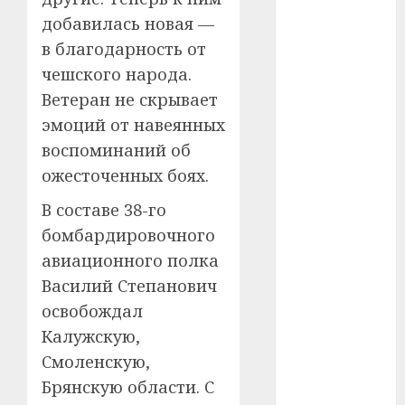
добавилась новая —
#телефон
в благодарность от
#технологии
чешского народа.
Ветеран не скрывает
#умер
эмоций от навеянных
воспоминаний об
#учёный
ожесточенных боях.
#цена
В составе 38-го
Брест
бомбардировочного
авиационного полка
Китай
Василий Степанович
гибель
освобождал
Калужскую,
интерьер
Смоленскую,
медицина
Брянскую области. С