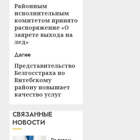
записи
Районным
Предыдущая
исполнительным
запись:
комитетом принято
распоряжение «О
запрете выхода на
лед»
Далее
Представительство
Следующая
Белгосстраха по
запись:
Витебскому
району повышает
качество услуг
СВЯЗАННЫЕ
НОВОСТИ
По поводу