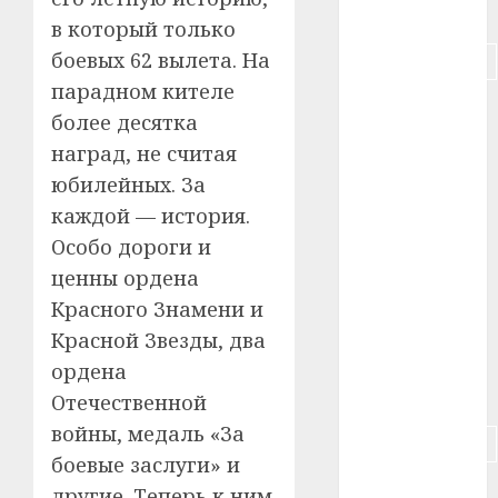
#питание
в который только
боевых 62 вылета. На
#подорожание
парадном кителе
#польша
более десятка
наград, не считая
#путешествие
юбилейных. За
#работа
каждой — история.
Особо дороги и
#россия
ценны ордена
#сигарета
Красного Знамени и
Красной Звезды, два
#собака
ордена
#сон
Отечественной
войны, медаль «За
#строительство
боевые заслуги» и
#сша
другие. Теперь к ним