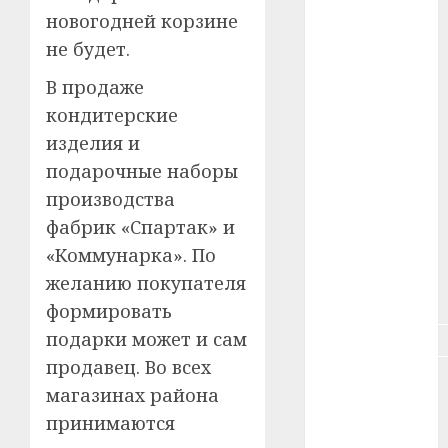
новогодней корзине
#зарплата
не будет.
#здоровье
В продаже
кондитерские
#ип
изделия и
#кража
подарочные наборы
производства
#кредит
фабрик «Спартак» и
#курс_валют
«Коммунарка». По
желанию покупателя
#налог
формировать
подарки может и сам
#недвижимость
продавец. Во всех
#новости
магазинах района
компаний
принимаются
#пенсия