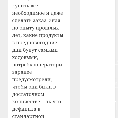
#авто
купить все
необходимое и даже
#алкоголь
сделать заказ. Зная
#банк
по опыту прошлых
лет, какие продукты
#беларусь
в предновогодние
#бизнес
дни будут самыми
ходовыми,
#брестская_обла
потребкооператоры
#германия
заранее
предусмотрели,
#дальнобойщик
чтобы они были в
достаточном
#деньга
количестве. Так что
#долгожитель
дефицита в
стандартной
#животное