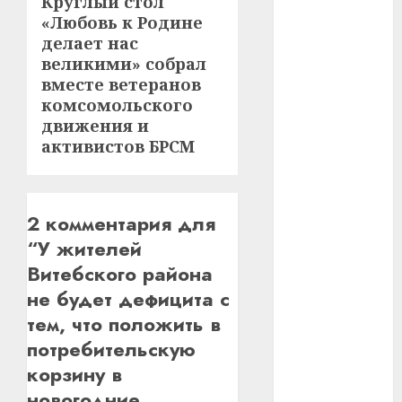
Круглый стол
Следующая
#сша
«Любовь к Родине
запись:
делает нас
#телефон
великими» собрал
вместе ветеранов
#технологии
комсомольского
движения и
#умер
активистов БРСМ
#учёный
#цена
2 комментария для
“
У жителей
Брест
Витебского района
Китай
не будет дефицита с
тем, что положить в
гибель
потребительскую
интерьер
корзину в
новогодние