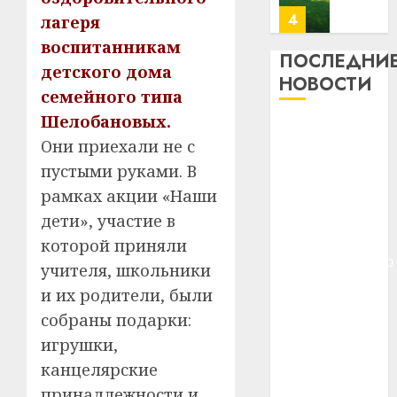
23.07.202
потер
4
лагеря
13
0
воспитанникам
дерев
ПОСЛЕДНИ
детского дома
и
Здоро
НОВОСТИ
хуторо
семейного типа
зубов
кажды
Шелобановых.
22.07.202
Meta и
день:
Они приехали не с
BlackRock
почем
0
5
пустыми руками. В
вложат $14
профи
важне
рамках акции «Наши
млрд в
сложн
Meta
строительство
дети», участие в
лечен
и
центра
которой приняли
BlackR
искусственного
21.07.202
учителя, школьники
вложа
интеллекта
$14
0
и их родители, были
1
У Мінску 120
млрд
собраны подарки:
гадоў таму
в
игрушки,
нарадзіўся
строит
У
канцелярские
центр
Ежы Гедройц
Мінску
искусс
120
принадлежности и
—