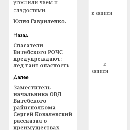
угостили чаем и
кажды
Вывоз мусора
22.07.202
сладостями.
день:
к записи
почем
0
5
Ежегодно 1
Юлия Гавриленко.
профи
декабря
важне
Навигация
Назад
отмечается
сложн
Всемирный
лечен
записи
Спасатели
Предыдущая
день борьбы
Витебского РОЧС
запись:
21.07.202
со СПИДом
предупреждают:
0
Егор
к
лед таит опасность
записи
Далее
Сладкое дело
по душе —
Заместитель
Следующая
пчеловодство
начальника ОВД
запись:
— много лет
Витебского
райисполкома
назад выбрал
Сергей Ковалевский
себе житель
рассказал о
д. Бибиревка
преимуществах
Витебского