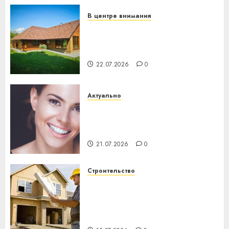
23.07.2026
0
В центре внимания
Витебская область за месяц
потеряла 13 деревень и
хуторов
22.07.2026
0
Актуально
Здоровье зубов каждый
день: почему профилактика
важнее сложного лечения
21.07.2026
0
Строительство
Идеи подарков к
профессиональному
празднику День строителя
для коллег