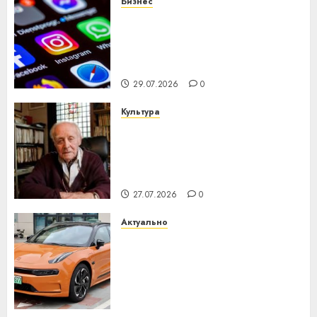
Бизнес
Meta и BlackRock вложат $14
млрд в строительство
центра искусственного
интеллекта
29.07.2026
0
Культура
У Мінску 120 гадоў таму
нарадзіўся Ежы Гедройц —
паслядоўны абаронца
незалежнасці Беларусі
27.07.2026
0
Актуально
Автомобиль как цифровое
устройство: почему
программное обеспечение
становится важнее
механики