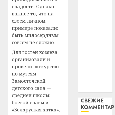
интел
гадоў
паслядоўны
сладости. Однако
таму
2
абаронца
важнее то, что на
29.07.202
нарадз
незалежнасці
своем личном
Ежы
0
Беларусі
Гедро
Автом
примере показали:
Автомобиль
—
как
быть милосердным
как
пасля
цифро
совсем не сложно.
абаро
цифровое
устрой
незал
почем
устройство:
3
Для гостей хозяева
Белару
прогр
почему
организовали и
обеспе
программное
27.07.202
провели экскурсию
станов
Витебс
обеспечение
важне
0
област
по музеям
становится
механ
за
Замосточской
важнее
месяц
детского сада —
23.07.202
механики
потер
4
средней школы:
13
0
СВЕЖИЕ
дерев
боевой славы и
КОММЕНТА
и
Здоро
«Беларуская хатка»,
хуторо
зубов