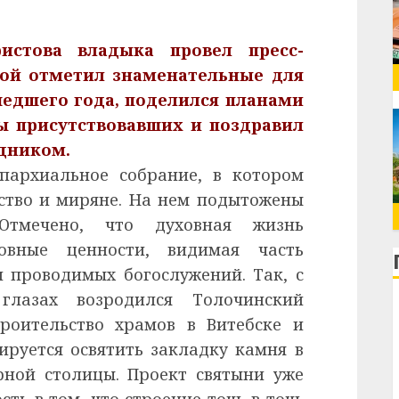
истова владыка провел пресс-
рой отметил знаменательные для
шедшего года, поделился планами
сы присутствовавших и поздравил
дником.
епархиальное собрание, в котором
ство и миряне. На нем подытожены
Отмечено, что духовная жизнь
ховные ценности, видимая часть
 проводимых богослужений. Так, с
глазах возродился Толочинский
троительство храмов в Витебске и
ируется освятить закладку камня в
рной столицы. Проект святыни уже