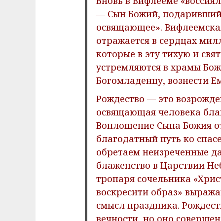
Вновь в Вифлееме «воссиял 
— Сын Божий, подаривший 
освящающее». Вифлеемская
отражается в сердцах мил
которые в эту тихую и свя
устремляются в храмы Бож
Богомладенцу, вознести Е
Рождество — это возрожден
освящающая человека благ
Воплощение Сына Божия о
благодатный путь ко спасе
обретаем неизреченные да
блаженство в Царствии Не
тропаря сочельника «Хри
воскресити образ» выража
смысл праздника. Рождес
вечности, но оно совершен