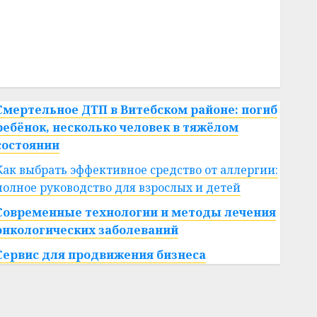
#сша
#телефон
#технологии
#умер
#учёный
#цена
Брест
Китай
гибель
интерьер
медицина
спорт
Смертельное ДТП в Витебском районе: погиб
ребёнок, несколько человек в тяжёлом
состоянии
Как выбрать эффективное средство от аллергии:
полное руководство для взрослых и детей
Современные технологии и методы лечения
онкологических заболеваний
Сервис для продвижения бизнеса