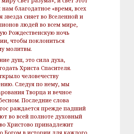
миру Свет разума», и свет этот
нам благодатное «время, всех
 звезда сияет во Вселенной и
лионов людей во всем мире,
тую Рождественскую ночь
ии, чтобы поклониться
му молитвы.
ие душ, это сила духа,
одать Христа Спасителя.
ткрыло человечеству
нию. Следуя по нему, мы
рования Творца и вечное
бесном. Последние слова
стос раждается прежде падший
ют во всей полноте духовный
тво Христово принадлежит
о Богом в истории для каждого