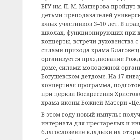
ВГУ им. П. М. Машерова пройдут
детьми преподавателей универси
юных участников 3–10 лет. В пра
школах, функционирующих при х
концерты, встречи духовенства 
силами прихода храма Благовещ
организуется празднование Рожд
доме, силами молодежной органи
Богушевском детдоме. На 17 янв
концертная программа, подгото
при церкви Воскресения Христов
храма иконы Божией Матери «Це
В этом году новый импульс полу
интерната для престарелых и инв
благословение владыки на откры