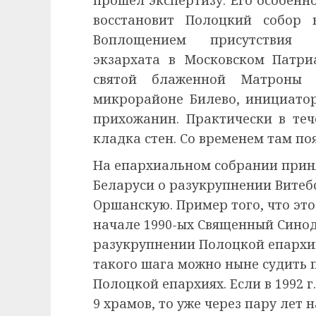
прошел экспертизу. Его особенно
восстановит Полоцкий собор 
Воплощением присутствия п
экзархата в Московском Патри
святой блаженной Матроны 
микрорайоне Билево, инициато
прихожанин. Практически в те
кладка стен. Со временем там по
На епархиальном собрании приня
Беларуси о разукрупнении Витеб
Оршанскую. Пример того, что это 
начале 1990-ых Священный Синод
разукрупнении Полоцкой епархи
такого шага можно ныне судить 
Полоцкой епархиях. Если в 1992 г
9 храмов, то уже через пару лет