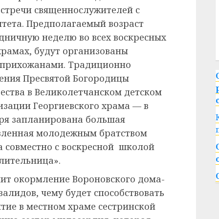
 встречи священнослужителей с
тета. Предполагаемый возраст
здничную неделю во всех воскресных
рамах, будут организованы
с прихожанами. Традиционно
ения Пресвятой Богородицы
ества в Великолетчанском детском
зации Георгиевского храма — в
аря запланирована большая
вленная молодежным братством
а совместно с воскресной школой
лительница».
чит окормление Вороновского дома-
алидов, чему будет способствовать
тие в местном храме сестринской