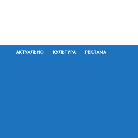
Перейти
к
содержимому
АКТУАЛЬНО
КУЛЬТУРА
РЕКЛАМА