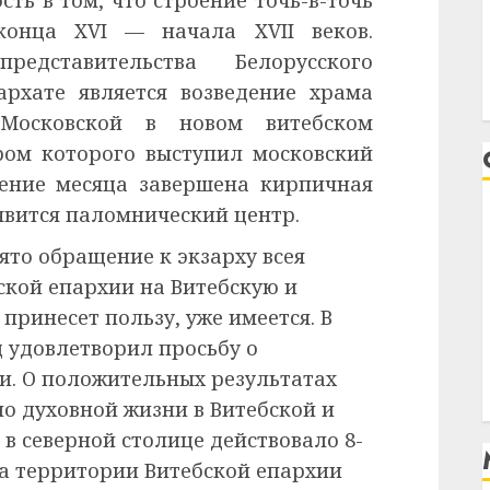
сть в том, что строение точь-в-точь
конца XVI — начала XVII веков.
редставительства Белорусского
архате является возведение храма
Московской в новом витебском
ром которого выступил московский
чение месяца завершена кирпичная
явится паломнический центр.
то обращение к экзарху всея
ской епархии на Витебскую и
принесет пользу, уже имеется. В
 удовлетворил просьбу о
и. О положительных результатах
по духовной жизни в Витебской и
. в северной столице действовало 8-
 на территории Витебской епархии