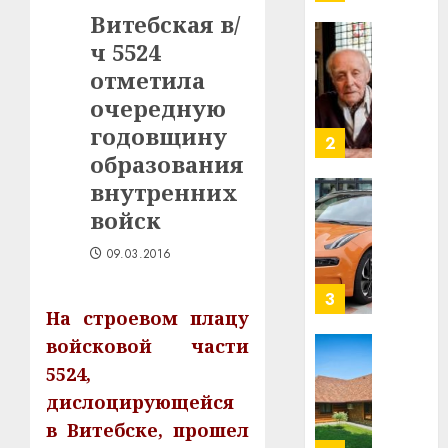
млрд
Витебская в/
в
ч 5524
строит
У
центр
Мінску
отметила
искусс
120
очередную
интел
гадоў
годовщину
таму
2
29.07.202
образования
нарадз
Ежы
0
внутренних
Гедро
Автом
войск
—
как
пасля
цифро
09.03.2016
абаро
устрой
незал
почем
3
Белару
На строевом плацу
прогр
обеспе
войсковой части
27.07.202
станов
Витебс
5524,
важне
0
област
дислоцирующейся
механ
за
в Витебске, прошел
месяц
23.07.202