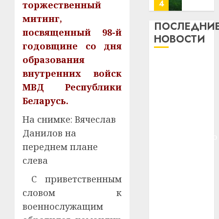
потер
4
торжественный
13
0
митинг,
дерев
ПОСЛЕДНИ
посвященный 98-й
и
Здоро
НОВОСТИ
хуторо
годовщине со дня
зубов
кажды
образования
22.07.202
Meta и
день:
внутренних войск
BlackRock
почем
0
5
МВД Республики
вложат $14
профи
важне
Беларусь.
млрд в
сложн
Meta
строительство
На снимке: Вячеслав
лечен
и
центра
Данилов на
BlackR
искусственного
21.07.202
вложа
переднем плане
интеллекта
$14
0
1
слева
У Мінску 120
млрд
гадоў таму
в
С приветственным
нарадзіўся
строит
У
словом к
центр
Ежы Гедройц
Мінску
военнослужащим
искусс
120
—
интел