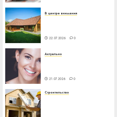
23.07.2026
0
В центре внимания
Витебская область за месяц
потеряла 13 деревень и
хуторов
22.07.2026
0
Актуально
Здоровье зубов каждый
день: почему профилактика
важнее сложного лечения
21.07.2026
0
Строительство
Идеи подарков к
профессиональному
празднику День строителя
для коллег