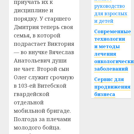
приучать их к
руководство
дисциплине и
для взрослых
порядку. У старшего
и детей
Дмитрия теперь своя
Современные
семья, в которой
технологии
подрастает Виктория
и методы
— во внучке Вячеслав
лечения
Анатольевич души
онкологически
не чает. Второй сын
заболеваний
Олег служит срочную
Сервис для
в 103-ей Витебской
продвижения
гвардейской
бизнеса
отдельной
мобильной бригаде.
Полгода за плечами
молодого бойца.