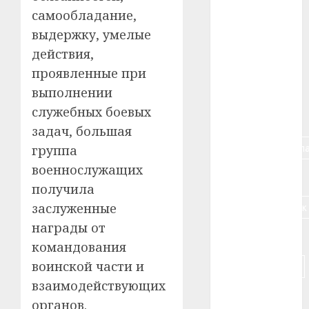
самообладание,
#алкоголь
выдержку, умелые
действия,
#банк
проявленные при
#беларусь
выполнении
служебных боевых
#бизнес
задач, большая
#брестская_обла
группа
военнослужащих
#германия
получила
#дальнобойщик
заслуженные
награды от
#деньга
командования
воинской части и
#долгожитель
взаимодействующих
#животное
органов.