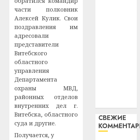
обратился командир
гадоў
паслядоўны
таму
2
части полковник
абаронца
29.07.202
нарадз
Алексей Кулик. Свои
незалежнасці
Ежы
0
Беларусі
поздравления им
Гедро
Автом
Автомобиль
—
адресовали
как
как
пасля
цифро
представители
абаро
цифровое
устрой
Витебского
незал
почем
устройство:
3
областного
Белару
прогр
почему
обеспе
управления
программное
27.07.202
станов
Витебс
Департамента
обеспечение
важне
0
област
охраны МВД,
становится
механ
за
важнее
районных отделов
месяц
23.07.202
механики
потер
внутренних дел г.
4
13
0
Витебска, областного
СВЕЖИЕ
дерев
суда и другие.
КОММЕНТА
и
Здоро
хуторо
зубов
Получается, у
кажды