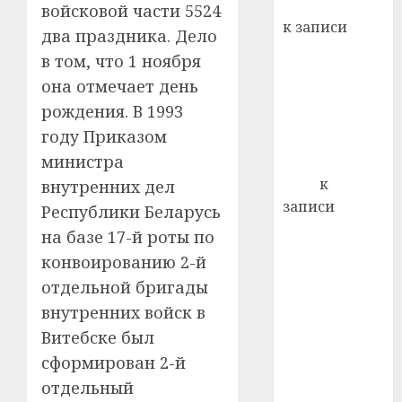
Вывоз мусора
войсковой части 5524
22.07.202
день:
к записи
два праздника. Дело
почем
0
5
Ежегодно 1
профи
в том, что 1 ноября
декабря
важне
она отмечает день
отмечается
сложн
рождения. В 1993
Всемирный
лечен
году Приказом
день борьбы
21.07.202
министра
со СПИДом
0
Егор
к
внутренних дел
записи
Республики Беларусь
Сладкое дело
на базе 17-й роты по
по душе —
конвоированию 2-й
пчеловодство
отдельной бригады
— много лет
внутренних войск в
назад выбрал
Витебске был
себе житель
сформирован 2-й
д. Бибиревка
Витебского
отдельный