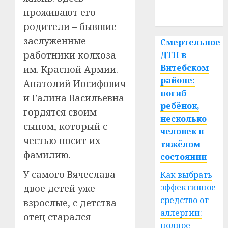
проживают его
спорт
родители – бывшие
заслуженные
Смертельное
работники колхоза
ДТП в
Витебском
им. Красной Армии.
районе:
Анатолий Иосифович
погиб
и Галина Васильевна
ребёнок,
гордятся своим
несколько
сыном, который с
человек в
честью носит их
тяжёлом
фамилию.
состоянии
У самого Вячеслава
Как выбрать
эффективное
двое детей уже
средство от
взрослые, с детства
аллергии:
отец старался
полное