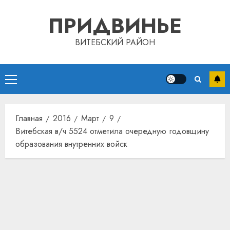
Перейти
ПРИДВИНЬЕ
к
содержимому
ВИТЕБСКИЙ РАЙОН
Основное
меню
Главная
2016
Март
9
Витебская в/ч 5524 отметила очередную годовщину
образования внутренних войск
Автом
как
цифро
устрой
почем
3
прогр