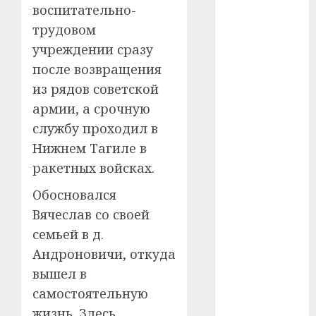
#сша
воспитательно-
трудовом
#телефон
учреждении сразу
#технологии
после возвращения
из рядов советской
#умер
армии, а срочную
#учёный
службу проходил в
Нижнем Тагиле в
#цена
ракетных войсках.
Брест
Обосновался
Вячеслав со своей
Китай
семьей в д.
гибель
Андроновичи, откуда
вышел в
интерьер
самостоятельную
медицина
жизнь. Здесь