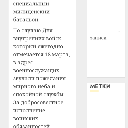
района
специальный
Владимир
милицейский
Комаров
батальон.
Антонина
По случаю Дня
Федоровна
к
записи
внутренних войск,
Поможем
который ежегодно
вместе Насте
отмечается 18 марта,
Питерской
в адрес
победить
военнослужащих
болезнь
звучали пожелания
МЕТКИ
мирного неба и
спокойной службы.
За добросовестное
#blizko
исполнение
#tochka
воинских
обязанностей,
#авто