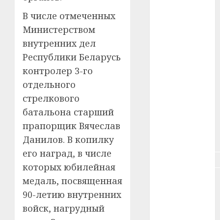
#зарплата
В числе отмеченных
Министерством
#здоровье
внутренних дел
#ип
Республики Беларусь
контролер 3-го
#кража
отдельного
#кредит
стрелкового
батальона старший
#курс_валют
прапорщик Вячеслав
#налог
Данилов. В копилку
его наград, в числе
#недвижимость
которых юбилейная
медаль, посвященная
#новости
компаний
90-летию внутренних
войск, нагрудный
#пенсия