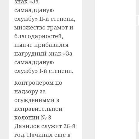
знак «За
#питание
самаадданую
службу» II-й степени,
#подорожание
множество грамот и
#польша
благодарностей,
нынче прибавился
#путешествие
нагрудный знак «За
#работа
самаадданую
службу» I-й степени.
#россия
Контролером по
#сигарета
надзору за
осужденными в
#собака
исправительной
#сон
колонии № 3
Данилов служит 26-й
#строительство
год. Начинал еще в