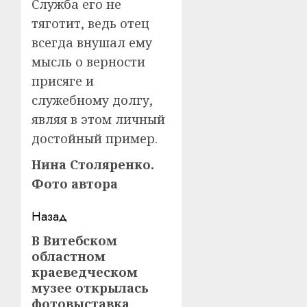
Служба его не
тяготит, ведь отец
всегда внушал ему
мысль о верности
присяге и
служебному долгу,
являя в этом личный
достойный пример.
Нина Столяренко.
Фото автора
Навигация
Назад
записи
В Витебском
Предыдущая
областном
запись:
краеведческом
музее открылась
фотовыставка