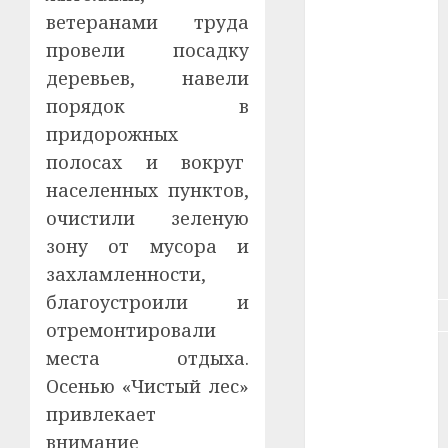
#зарплата
ветеранами труда
провели посадку
#здоровье
деревьев, навели
#ип
порядок в
придорожных
#кража
полосах и вокруг
#кредит
населенных пунктов,
очистили зеленую
#курс_валют
зону от мусора и
#налог
захламленности,
благоустроили и
#недвижимость
отремонтировали
места отдыха.
#новости
компаний
Осенью «Чистый лес»
привлекает
#пенсия
внимание