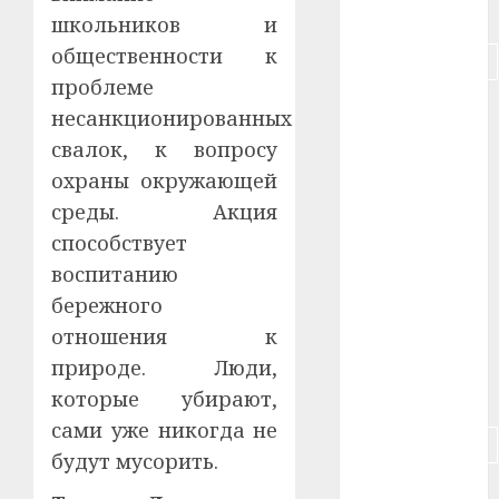
#питание
школьников и
общественности к
#подорожание
проблеме
#польша
несанкционированных
свалок, к вопросу
#путешествие
охраны окружающей
#работа
среды. Акция
способствует
#россия
воспитанию
#сигарета
бережного
отношения к
#собака
природе. Люди,
#сон
которые убирают,
сами уже никогда не
#строительство
будут мусорить.
#сша