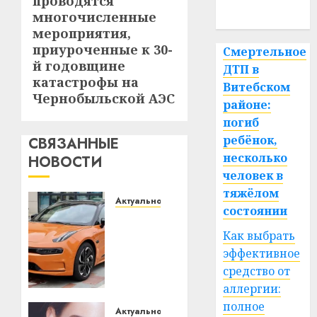
проводятся
запись:
спорт
многочисленные
мероприятия,
приуроченные к 30-
Смертельное
й годовщине
ДТП в
катастрофы на
Витебском
Чернобыльской АЭС
районе:
погиб
ребёнок,
СВЯЗАННЫЕ
несколько
НОВОСТИ
человек в
тяжёлом
Актуально
состоянии
Автомобиль
как
Как выбрать
цифровое
эффективное
устройство:
средство от
почему
аллергии:
программное
полное
обеспечение
Актуально