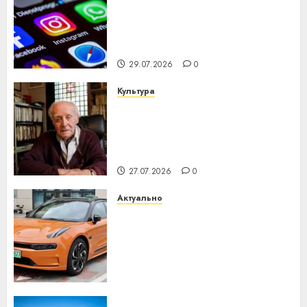
Meta и BlackRock вложат $14
млрд в строительство
центра искусственного
интеллекта
29.07.2026
0
Культура
У Мінску 120 гадоў таму
нарадзіўся Ежы Гедройц —
паслядоўны абаронца
незалежнасці Беларусі
27.07.2026
0
Актуально
Автомобиль как цифровое
устройство: почему
программное обеспечение
становится важнее
механики
23.07.2026
0