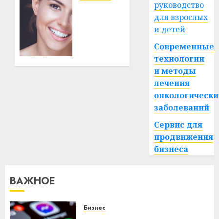
руководство
становится
Здоровье
для взрослых
важнее
зубов
механики
и детей
каждый
день:
Современные
почему
23.07.2026
технологии
0
профилактика
и методы
важнее
лечения
сложного
лечения
онкологически
заболеваний
21.07.2026
Сервис для
0
продвижения
бизнеса
ВАЖНОЕ
Бизнес