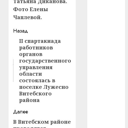
Татьяна Диканова.
Фото Елены
#телефон
Чаплевой.
#технологии
Навигация
Назад
#умер
записи
II спартакиада
Предыдущая
работников
#учёный
запись:
органов
#цена
государственного
управления
Брест
области
состоялась в
Китай
поселке Лужесно
Витебского
гибель
района
интерьер
Далее
медицина
В Витебском районе
Следующая