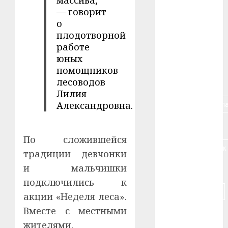
массива,
— говорит
#алкоголь
о
плодотворной
#банк
работе
юных
#беларусь
помощников
лесоводов
#бизнес
Лилия
#брестская_обла
Александровна.
#германия
По сложившейся
#дальнобойщик
традиции девчонки
и мальчишки
#деньга
подключились к
#долгожитель
акции «Неделя леса».
Вместе с местными
#животное
жителями,