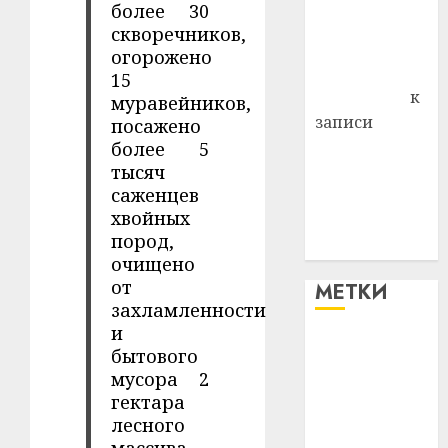
более 30
Владимир
скворечников,
Комаров
огорожено
Антонина
15
Федоровна
к
муравейников,
записи
посажено
Поможем
более 5
тысяч
вместе Насте
саженцев
Питерской
хвойных
победить
пород,
болезнь
очищено
от
МЕТКИ
захламленности
и
#blizko
бытового
мусора 2
#tochka
гектара
лесного
#авто