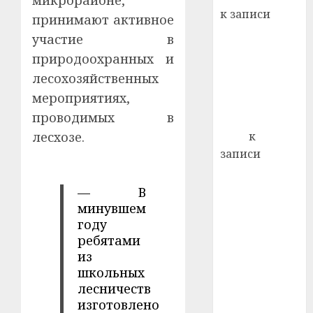
микрорайоне,
22.07.202
день:
к записи
принимают активное
почем
0
5
Ежегодно 1
участие в
профи
декабря
важне
природоохранных и
отмечается
сложн
лесохозяйственных
Всемирный
лечен
мероприятиях,
день борьбы
21.07.202
проводимых в
со СПИДом
0
лесхозе.
Егор
к
записи
Сладкое дело
по душе —
— В
пчеловодство
минувшем
году
— много лет
ребятами
назад выбрал
из
себе житель
школьных
д. Бибиревка
лесничеств
Витебского
изготовлено
района