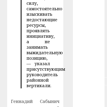
силу,
самостоятельно
#зарплата
изыскивать
недостающие
#здоровье
ресурсы,
#ип
проявлять
инициативу,
#кража
а не
занимать
#кредит
выжидательную
позицию,
#курс_валют
— указал
присутствующим
#налог
руководитель
районной
#недвижимость
вертикали.
#новости
компаний
Геннадий Сабынич
#пенсия