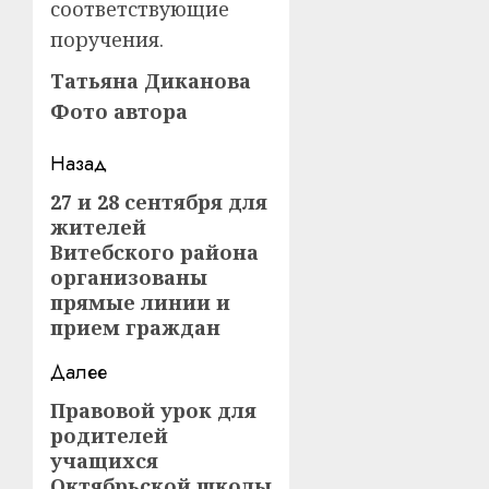
соответствующие
поручения.
Татьяна Диканова
Фото автора
Навигация
Назад
записи
27 и 28 сентября для
Предыдущая
жителей
запись:
Витебского района
организованы
прямые линии и
прием граждан
Далее
Правовой урок для
Следующая
родителей
запись:
учащихся
Октябрьской школы