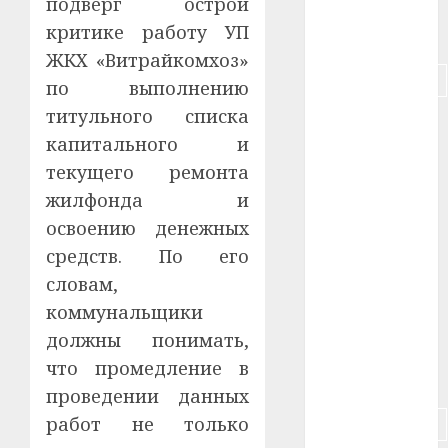
подверг острой
критике работу УП
#питание
ЖКХ «Витрайкомхоз»
#подорожание
по выполнению
титульного списка
#польша
капитального и
#путешествие
текущего ремонта
жилфонда и
#работа
освоению денежных
#россия
средств. По его
словам,
#сигарета
коммунальщики
#собака
должны понимать,
что промедление в
#сон
проведении данных
работ не только
#строительство