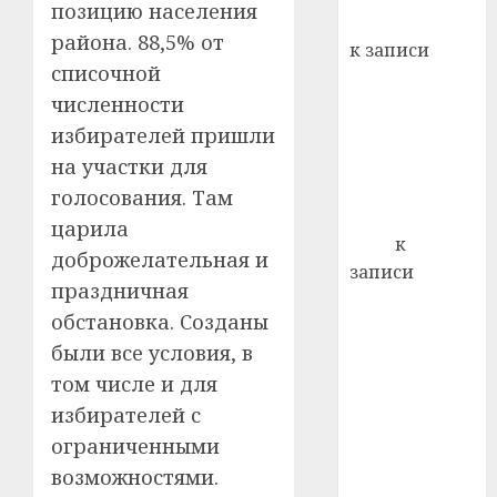
позицию населения
Вывоз мусора
21.07.202
района. 88,5% от
к записи
0
списочной
Ежегодно 1
численности
декабря
отмечается
избирателей пришли
Всемирный
на участки для
день борьбы
голосования. Там
со СПИДом
царила
Егор
к
доброжелательная и
записи
праздничная
Сладкое дело
обстановка. Созданы
по душе —
были все условия, в
пчеловодство
том числе и для
— много лет
назад выбрал
избирателей с
себе житель
ограниченными
д. Бибиревка
возможностями.
Витебского