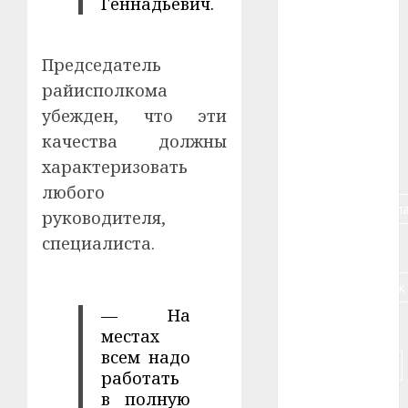
Геннадьевич.
#авто
#алкоголь
Председатель
райисполкома
#банк
убежден, что эти
#беларусь
качества должны
характеризовать
#бизнес
любого
#брестская_обла
руководителя,
специалиста.
#германия
#дальнобойщик
— На
#деньга
местах
всем надо
#долгожитель
работать
в полную
#животное