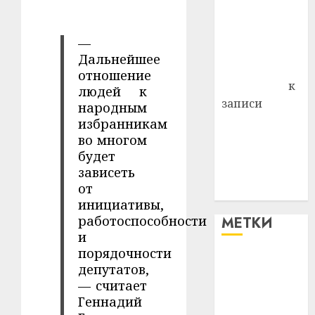
района
Владимир
—
Комаров
Дальнейшее
Антонина
отношение
Федоровна
к
людей к
записи
народным
Поможем
избранникам
вместе Насте
во многом
будет
Питерской
зависеть
победить
от
болезнь
инициативы,
работоспособности
МЕТКИ
и
порядочности
#blizko
депутатов,
— считает
#tochka
Геннадий