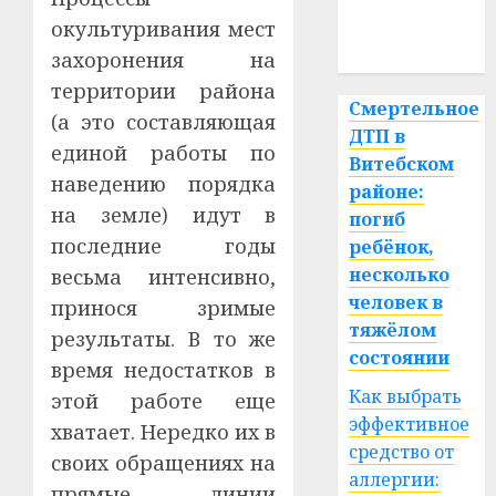
медицина
окультуривания мест
спорт
захоронения на
территории района
Смертельное
(а это составляющая
ДТП в
единой работы по
Витебском
наведению порядка
районе:
на земле) идут в
погиб
последние годы
ребёнок,
несколько
весьма интенсивно,
человек в
принося зримые
тяжёлом
результаты. В то же
состоянии
время недостатков в
Как выбрать
этой работе еще
эффективное
хватает. Нередко их в
средство от
своих обращениях на
аллергии:
прямые линии