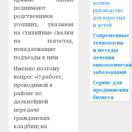
полное
поднимают
руководство
родственники
для взрослых
усопших, указывая
и детей
на стихийные свалки
Современные
на погостах,
технологии
ненадлежащие
и методы
подъезды к ним.
лечения
онкологически
Именно поэтому
заболеваний
вопрос «О работе,
Сервис для
проводимой в
продвижения
районе по
бизнеса
дальнейшей
передаче
гражданских
кладбищ на