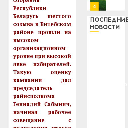
собрания
почем
0
5
Республики
профи
Беларусь шестого
важне
ПОСЛЕДНИ
созыва в Витебском
сложн
Meta
НОВОСТИ
лечен
и
районе прошли на
BlackR
высоком
21.07.202
Meta и
вложа
организационном
BlackRock
$14
0
1
уровне при высокой
вложат $14
млрд
в
млрд в
явке избирателей.
строит
У
строительство
Такую оценку
центр
Мінску
центра
кампании дал
искусс
120
искусственного
интел
председатель
гадоў
интеллекта
таму
2
райисполкома
29.07.202
У Мінску 120
нарадз
Геннадий Сабынич,
гадоў таму
Ежы
0
начиная рабочее
нарадзіўся
Гедро
Автом
—
совещание с
Ежы Гедройц
как
пасля
цифро
—