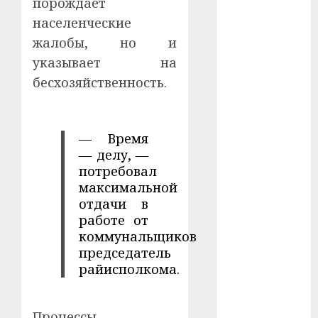
порождает
#сша
населенческие
жалобы, но и
#телефон
указывает на
#технологии
бесхозяйственность.
#умер
#учёный
— Время
— делу, —
#цена
потребовал
максимальной
Брест
отдачи в
работе от
Китай
коммунальщиков
председатель
гибель
райисполкома.
интерьер
Процессы