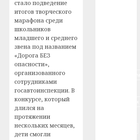
стало подведение
#авто
итогов творческого
марафона среди
#алкоголь
школьников
#банк
младшего и среднего
звена под названием
#беларусь
«Дорога БЕЗ
#бизнес
опасности»,
организованного
#брестская_обла
сотрудниками
#германия
госавтоинспекции. В
конкурсе, который
#дальнобойщик
длился на
#деньга
протяжении
нескольких месяцев,
#долгожитель
дети смогли