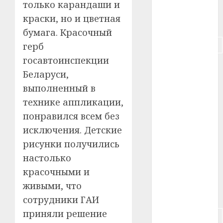
#пенсия
только карандаши и
краски, но и цветная
#питание
бумага. Красочный
#подорожание
герб
госавтоинспекции
#польша
Беларуси,
#путешествие
выполненный в
технике аппликации,
#работа
понравился всем без
исключения. Детские
#россия
рисунки получились
#сигарета
настолько
красочными и
#собака
живыми, что
#сон
сотрудники ГАИ
приняли решение
#строительство