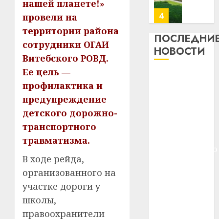
нашей планете!»
месяц
23.07.202
потер
4
провели на
13
0
территории района
дерев
ПОСЛЕДНИ
сотрудники ОГАИ
и
Здоро
НОВОСТИ
хуторо
Витебского РОВД.
зубов
кажды
Ее цель —
22.07.202
Meta и
день:
профилактика и
BlackRock
почем
0
5
предупреждение
вложат $14
профи
важне
детского дорожно-
млрд в
сложн
Meta
строительство
транспортного
лечен
и
центра
травматизма.
BlackR
искусственного
21.07.202
вложа
В ходе рейда,
интеллекта
$14
0
1
организованного на
У Мінску 120
млрд
участке дороги у
гадоў таму
в
нарадзіўся
строит
школы,
У
центр
Ежы Гедройц
Мінску
правоохранители