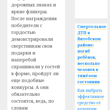
медицина
дорожных знаках и
яркие фликеры.
спорт
После награждения
победители с
Смертельное
гордостью
ДТП в
демонстрировали
Витебском
районе:
сверстникам свои
погиб
подарки и
ребёнок,
наперебой
несколько
спрашивали у гостей
человек в
в форме, пройдут ли
тяжёлом
еще подобные
состоянии
конкурсы. А они
Как выбрать
обязательно
эффективное
состоятся, ведь, по
средство от
словам
аллергии: