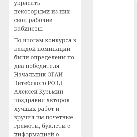
украсить
#сша
некоторыми из них
свои рабочие
#телефон
кабинеты.
#технологии
По итогам конкурса в
#умер
каждой номинации
были определены по
#учёный
два победителя.
Начальник ОГАИ
#цена
Витебского РОВД
Брест
Алексей Кузьмин
поздравил авторов
Китай
лучших работ и
гибель
вручил им почетные
грамоты, буклеты с
интерьер
информацией о