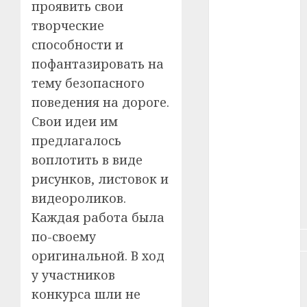
#животное
проявить свои
творческие
#зарплата
способности и
#здоровье
пофантазировать на
тему безопасного
#ип
поведения на дороге.
Свои идеи им
#кража
предлагалось
#кредит
воплотить в виде
рисунков, листовок и
#курс_валют
видеороликов.
#налог
Каждая работа была
по-своему
#недвижимость
оригинальной. В ход
#новости
у участников
компаний
конкурса шли не