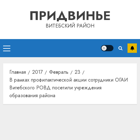
Перейти
ПРИДВИНЬЕ
к
содержимому
ВИТЕБСКИЙ РАЙОН
Основное
меню
Главная
2017
Февраль
23
В рамках профилактической акции сотрудники ОГАИ
Витебского РОВД посетили учреждения
образования района
Автом
как
цифро
устрой
почем
3