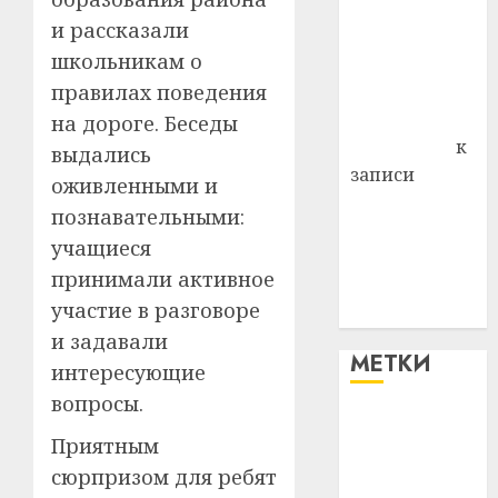
Витебского
и рассказали
района
школьникам о
Владимир
правилах поведения
Комаров
Антонина
на дороге. Беседы
Федоровна
к
выдались
записи
оживленными и
Поможем
познавательными:
вместе Насте
учащиеся
Питерской
принимали активное
победить
участие в разговоре
болезнь
и задавали
МЕТКИ
интересующие
вопросы.
#blizko
Приятным
сюрпризом для ребят
#tochka