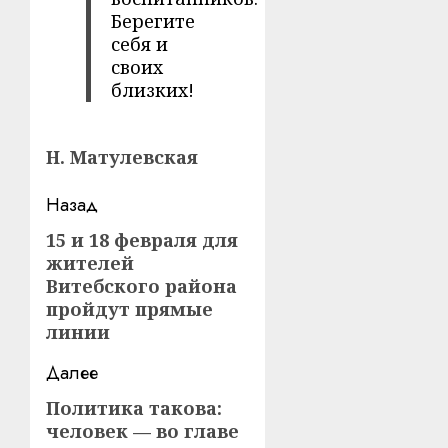
Берегите
себя и
своих
близких!
Н. Матулевская
Навигация
Назад
записи
15 и 18 февраля для
Предыдущая
жителей
запись:
Витебского района
пройдут прямые
линии
Далее
Политика такова:
Следующая
человек — во главе
запись: