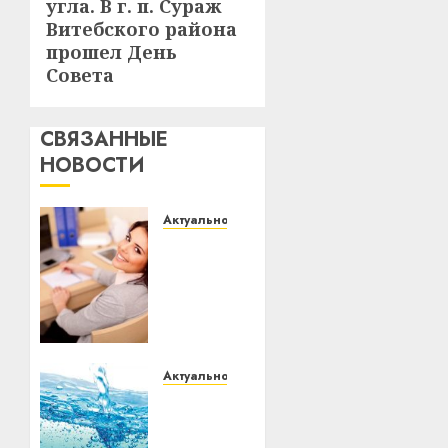
угла. В г. п. Сураж
Витебского района
прошел День
Совета
СВЯЗАННЫЕ
НОВОСТИ
Актуально
Что
делать,
если
пробные
тесты
показывают
низкий
Актуально
результат
В
Витебске
с 11
04.06.2026