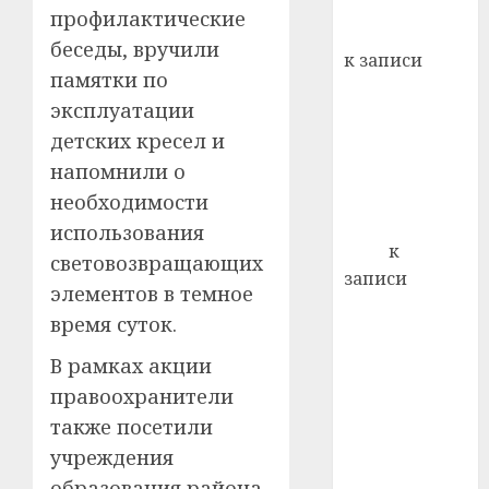
хуторо
зубов
профилактические
кажды
Вывоз мусора
22.07.202
беседы, вручили
день:
к записи
почем
0
памятки по
5
Ежегодно 1
профи
эксплуатации
декабря
важне
детских кресел и
отмечается
сложн
Всемирный
напомнили о
лечен
день борьбы
необходимости
21.07.202
со СПИДом
использования
0
Егор
к
световозвращающих
записи
элементов в темное
Сладкое дело
время суток.
по душе —
пчеловодство
В рамках акции
— много лет
правоохранители
назад выбрал
также посетили
себе житель
учреждения
д. Бибиревка
образования района