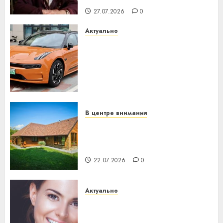
27.07.2026
0
Актуально
Автомобиль как цифровое
устройство: почему
программное обеспечение
становится важнее
механики
23.07.2026
0
В центре внимания
Витебская область за месяц
потеряла 13 деревень и
хуторов
22.07.2026
0
Актуально
Здоровье зубов каждый
день: почему профилактика