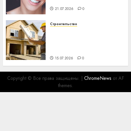
важнее сложного лечения
21.07.2026
0
Строительство
Идеи подарков к
профессиональному
празднику День строителя
для коллег
15.07.2026
0
Copyright © Все права защищены.
|
ChromeNews
от AF
themes.