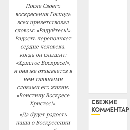
2
абаронца
29.07.202
После Своего
нарадз
незалежнасці
Ежы
0
воскресения Господь
Беларусі
Гедро
Автом
всех приветствовал
Автомобиль
—
как
словом: «Радуйтесь!».
как
пасля
цифро
абаро
Радость переполняет
цифровое
устрой
незал
почем
устройство:
3
сердце человека,
Белару
прогр
почему
когда он слышит:
обеспе
программное
27.07.202
«Христос Воскресе!»,
станов
Витебс
обеспечение
важне
и она же отзывается в
0
област
становится
механ
за
нем главными
важнее
месяц
словами его жизни:
23.07.202
механики
потер
4
«Воистину Воскресе
13
0
СВЕЖИЕ
дерев
Христос!».
КОММЕНТА
и
Здоро
«Да будет радость
хуторо
зубов
наша о Воскресении
кажды
Вывоз мусора
22.07.202
день: