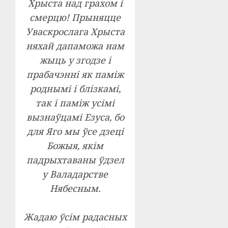
Хрыста над грахом і
смерцю! Прыняцце
Уваскрослага Хрыста
няхай дапаможа нам
жыць у згодзе і
прабачэнні як паміж
роднымі і блізкамі,
так і паміж усімі
вызнаўцамі Езуса, бо
для Яго мы ўсе дзеці
Божыя, якім
падрыхтаваны ўдзел
у Валадарстве
Нябесным.
Жадаю ўсім радасных