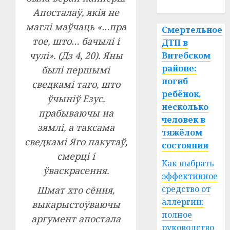
спорт
Апосталаў, якія не
маглі маўчаць «…пра
Смертельное
тое, што… бачылі і
ДТП в
чулі». (Дз 4, 20). Яны
Витебском
районе:
былі першымі
погиб
сведкамі таго, што
ребёнок,
ўчыніў Езус,
несколько
прабываючы на
человек в
зямлі, а таксама
тяжёлом
сведкамі Яго пакутаў,
состоянии
смерці і
Как выбрать
ўваскрасення.
эффективное
средство от
Шмат хто сёння,
аллергии:
выкарыстоўваючы
полное
аргумент апостала
руководство