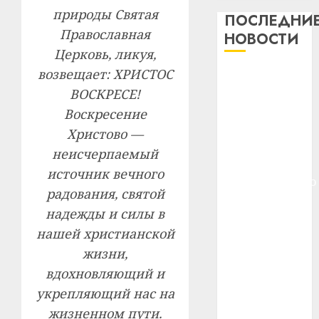
13
природы Святая
дерев
ПОСЛЕДНИ
и
Здоро
Православная
НОВОСТИ
хуторо
зубов
Церковь, ликуя,
кажды
возвещает: ХРИСТОС
22.07.202
Meta и
день:
BlackRock
ВОСКРЕСЕ!
почем
0
5
вложат $14
профи
Воскресение
важне
млрд в
Христово —
сложн
Meta
строительство
неисчерпаемый
лечен
и
центра
источник вечного
BlackR
искусственного
21.07.202
вложа
радования, святой
интеллекта
$14
0
1
надежды и силы в
У Мінску 120
млрд
нашей христианской
гадоў таму
в
жизни,
нарадзіўся
строит
У
центр
Ежы Гедройц
Мінску
вдохновляющий и
искусс
120
—
укрепляющий нас на
интел
гадоў
паслядоўны
жизненном пути.
таму