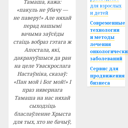
Тамаша, кажа:
для взрослых
«пакуль не ўбачу —
и детей
не паверу!» Але няхай
Современные
перад нашымі
технологии
вачыма заўсёды
и методы
стаіць вобраз гэтага ж
лечения
Апостала, які,
онкологически
дакрануўшыся да ран
заболеваний
на целе Уваскрослага
Сервис для
Настаўніка, сказаў:
продвижения
«Пан мой і Бог мой!» І
бизнеса
праз нявернага
Тамаша на нас няхай
сыходзіць
бласлаўленне Хрыста
для тых, хто не бачыў,