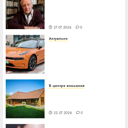
У Мінску 120 гадоў таму
нарадзіўся Ежы Гедройц —
паслядоўны абаронца
незалежнасці Беларусі
27.07.2026
0
Актуально
Автомобиль как цифровое
устройство: почему
программное обеспечение
становится важнее
механики
23.07.2026
0
В центре внимания
Витебская область за месяц
потеряла 13 деревень и
хуторов
22.07.2026
0