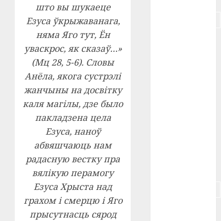
што вы шукаеце
#подорожание
Езуса ўкрыжаванага,
няма Яго тут, Ён
#польша
уваскрос, як сказаў…»
(Мц 28, 5-6). Словы
#путешествие
Анёла, якога сустрэлі
#работа
жанчыны на досвітку
каля магілы, дзе было
#россия
пакладзена цела
#сигарета
Езуса, наноў
абвяшчаюць нам
#собака
радасную вестку пра
#сон
вялікую перамогу
Езуса Хрыста над
#строительство
грахом і смерцю і Яго
#сша
прысутнасць сярод