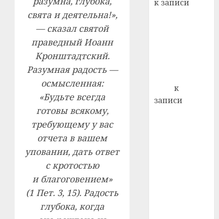
разумна, глубока,
к записи
почем
0
5
свята и деятельна!»,
Ежегодно 1
профи
декабря
— сказал святой
важне
отмечается
сложн
праведный Иоанн
Всемирный
лечен
Кронштадтский.
день борьбы
Разумная радость —
21.07.202
со СПИДом
осмысленная:
0
Егор
к
«Будьте всегда
записи
готовы всякому,
Сладкое дело
требующему у вас
по душе —
пчеловодство
отчета в вашем
— много лет
уповании, дать ответ
назад выбрал
с кротостью
себе житель
и благоговением»
д. Бибиревка
(1 Пет. 3, 15). Радость
Витебского
глубока, когда
района