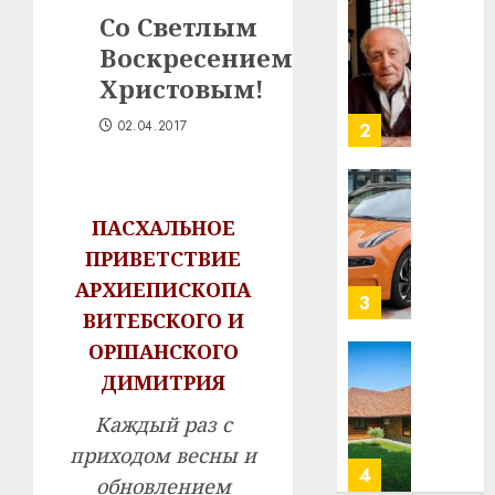
в
Со Светлым
строит
У
центр
Воскресением
Мінску
искусс
120
Христовым!
интел
гадоў
таму
02.04.2017
2
29.07.202
нарадз
Ежы
0
Гедро
Автом
—
как
ПАСХАЛЬНОЕ
пасля
цифро
ПРИВЕТСТВИЕ
абаро
устрой
АРХИЕПИСКОПА
незал
почем
3
ВИТЕБСКОГО И
Белару
прогр
обеспе
ОРШАНСКОГО
27.07.202
станов
Витебс
ДИМИТРИЯ
важне
0
област
механ
за
Каждый раз с
месяц
приходом весны и
23.07.202
потер
4
обновлением
0