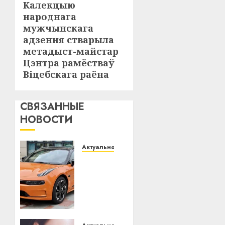
Калекцыю
Следующая
народнага
запись:
мужчынскага
адзення стварыла
метадыст-майстар
Цэнтра рамёстваў
Віцебскага раёна
СВЯЗАННЫЕ
НОВОСТИ
Актуально
Автомобиль
как
цифровое
устройство:
почему
программное