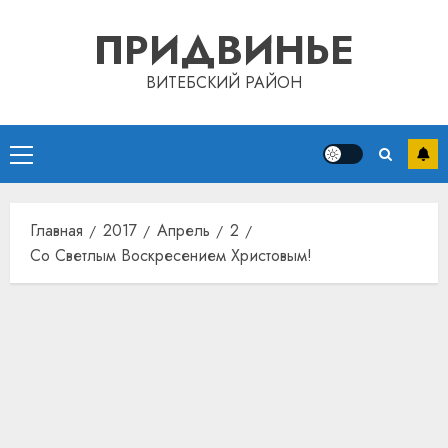
Перейти
ПРИДВИНЬЕ
к
содержимому
ВИТЕБСКИЙ РАЙОН
Основное
меню
Главная
2017
Апрель
2
Со Светлым Воскресением Христовым!
Автом
как
цифро
устрой
почем
3
прогр
обеспе