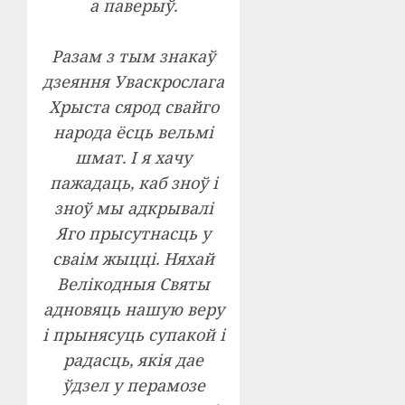
а паверыў.
Разам з тым знакаў
дзеяння Уваскрослага
Хрыста сярод свайго
народа ёсць вельмі
шмат. І я хачу
пажадаць, каб зноў і
зноў мы адкрывалі
Яго прысутнасць у
сваім жыцці. Няхай
Велікодныя Святы
адновяць нашую веру
і прынясуць супакой і
радасць, якія дае
ўдзел у перамозе