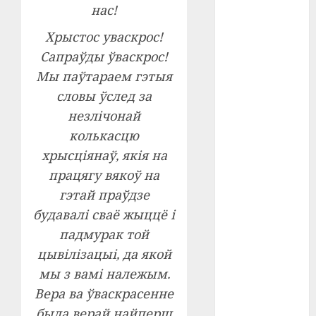
нас!
#телефон
Хрыстос уваскрос!
#технологии
Сапраўды ўваскрос!
Мы паўтараем гэтыя
#умер
словы ўслед за
#учёный
незлічонай
колькасцю
#цена
хрысціянаў, якія на
Брест
працягу вякоў на
гэтай праўдзе
Китай
будавалі сваё жыццё і
гибель
падмурак той
цывілізацыі, да якой
интерьер
мы з вамі належым.
медицина
Вера ва ўваскрасенне
была верай найперш