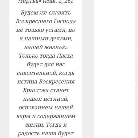
мертва» (Иак. 2, 26).
#алкоголь
Будем же славить
#банк
Воскресшего Господа
не только устами, но
#беларусь
и нашими делами,
#бизнес
нашей жизнью.
Только тогда Пасха
#брестская_обла
будет для нас
#германия
спасительной, когда
истина Воскресения
#дальнобойщик
Христова станет
#деньга
нашей истиной,
основанием нашей
#долгожитель
веры и содержанием
жизни. Тогда и
#животное
радость наша будет
#зарплата