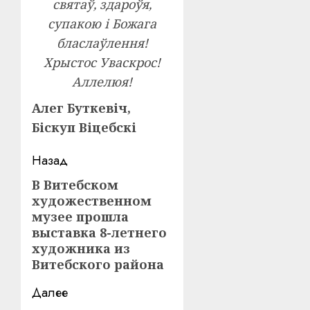
святаў, здароўя,
супакою і Божага
бласлаўлення!
Хрыстос Уваскрос!
Аллелюя!
Алег Буткевіч,
Біскуп Віцебскі
Навигация
Назад
записи
В Витебском
Предыдущая
художественном
запись:
музее прошла
выставка 8-летнего
художника из
Витебского района
Далее