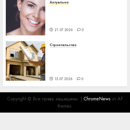
Актуально
Здоровье зубов каждый
день: почему профилактика
важнее сложного лечения
21.07.2026
0
Строительство
Идеи подарков к
профессиональному
празднику День строителя
для коллег
15.07.2026
0
Copyright © Все права защищены.
|
ChromeNews
от AF
themes.