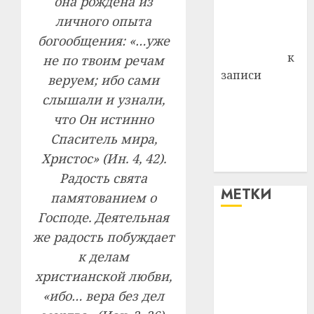
она рождена из
Владимир
личного опыта
Комаров
богообщения: «…уже
Антонина
Федоровна
к
не по твоим речам
записи
веруем; ибо сами
Поможем
слышали и узнали,
вместе Насте
что Он истинно
Питерской
Спаситель мира,
победить
Христос» (Ин. 4, 42).
болезнь
Радость свята
МЕТКИ
памятованием о
Господе. Деятельная
#blizko
же радость побуждает
к делам
#tochka
христианской любви,
«ибо… вера без дел
#авто