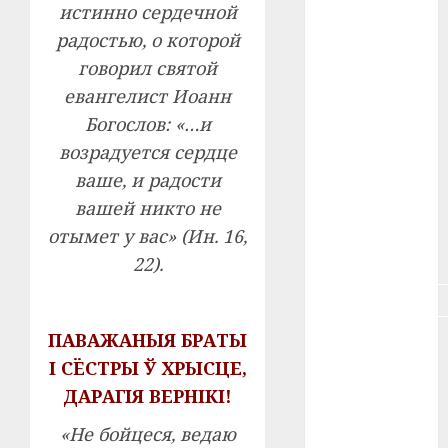
истинно сердечной
радостью, о которой
#здоровье
говорил святой
#ип
евангелист Иоанн
Богослов: «…и
#кража
возрадуется сердце
#кредит
ваше, и радости
вашей никто не
#курс_валют
отымет у вас» (Ин. 16,
#налог
22).
#недвижимость
ПАВАЖАНЫЯ БРАТЫ
#новости
компаний
І СЁСТРЫ Ў ХРЫСЦЕ,
ДАРАГІЯ ВЕРНІКІ!
#пенсия
«Не бойцеся, ведаю
#питание