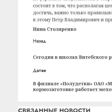
состоит в том, что располагая ц
достичь, важно только правильн
к этому Петр Владимирович и пр
Нина Столяренко
Навигация
Назад
записи
Предыдущая
Сегодня в школах Витебского 
запись:
Далее
Следующая
В филиале «Полудетки» ОАО «М
запись:
кормозаготовке работает мех
СВЯЗАННЫЕ НОВОСТИ