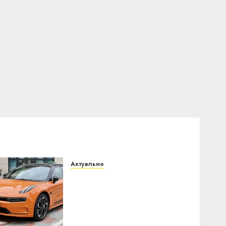
Актуально
Автомобиль как цифровое
устройство: почему
программное
обеспечение становится
важнее механики