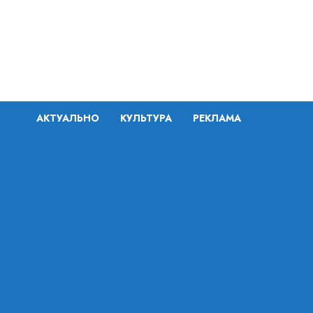
Перейти
к
содержимому
АКТУАЛЬНО
КУЛЬТУРА
РЕКЛАМА