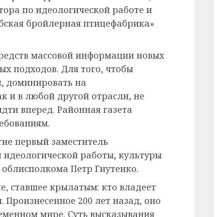
тора по идеологической работе и
бская бройлерная птицефабрика»
 средств массовой информации новых
х подходов. Для того, чтобы
, доминировать на
к и в любой другой отрасли, не
 идти вперед. Районная газета
ебованиям.
тие первый заместитель
 идеологической работы, культуры
 облисполкома Петр Гнутенко.
, ставшее крылатым: кто владеет
 Произнесенное 200 лет назад, оно
ременном мире. Суть высказывания