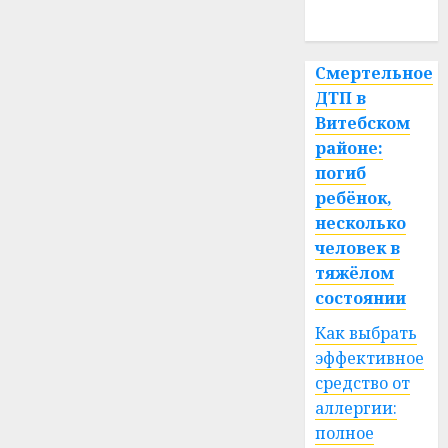
спорт
Смертельное
ДТП в
Витебском
районе:
погиб
ребёнок,
несколько
человек в
тяжёлом
состоянии
Как выбрать
эффективное
средство от
аллергии:
полное