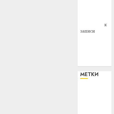
0
Владимир
Комаров
Антонина
Федоровна
к
записи
Поможем
вместе Насте
Питерской
победить
болезнь
МЕТКИ
#blizko
#tochka
#авто