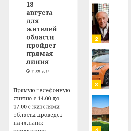
18
в
августа
строит
У
центр
Мінску
для
искусс
120
жителей
интел
гадоў
области
таму
2
29.07.202
пройдет
нарадз
Ежы
0
прямая
Гедро
Автом
линия
—
как
пасля
цифро
11.08.2017
абаро
устрой
незал
почем
3
Белару
Прямую телефонную
прогр
обеспе
линию
с 14.00 до
27.07.202
станов
Витебс
17.00
с жителями
важне
0
област
области проведет
механ
за
начальник
месяц
23.07.202
потер
4