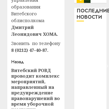
управления
13
0
образования
дерев
ПОСЛЕДНИ
Витебского
и
Здоро
НОВОСТИ
хуторо
облисполкома
зубов
кажды
Дмитрий
22.07.202
Meta и
день:
Леонидович ХОМА.
BlackRock
почем
0
5
вложат $14
профи
Звонить по телефону
важне
млрд в
8 (0212) 47-40-87.
сложн
Meta
строительство
лечен
и
центра
Навигация
Назад
BlackR
искусственного
21.07.202
записи
вложа
Витебский РОВД
Предыдущая
интеллекта
$14
0
1
проводит комплекс
запись:
У Мінску 120
млрд
мероприятий,
гадоў таму
в
направленный на
нарадзіўся
строит
У
предупреждение
центр
Ежы Гедройц
Мінску
правонарушений во
искусс
120
—
время уборочной
интел
гадоў
паслядоўны