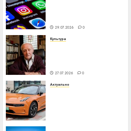
Meta и BlackRock вложат $14
млрд в строительство
центра искусственного
интеллекта
29.07.2026
0
Культура
У Мінску 120 гадоў таму
нарадзіўся Ежы Гедройц —
паслядоўны абаронца
незалежнасці Беларусі
27.07.2026
0
Актуально
Автомобиль как цифровое
устройство: почему
программное обеспечение
становится важнее
механики
23.07.2026
0