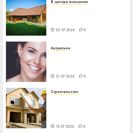
В центре внимания
Витебская область за месяц
потеряла 13 деревень и
хуторов
22.07.2026
0
Актуально
Здоровье зубов каждый
день: почему профилактика
важнее сложного лечения
21.07.2026
0
Строительство
Идеи подарков к
профессиональному
празднику День строителя
для коллег
15.07.2026
0