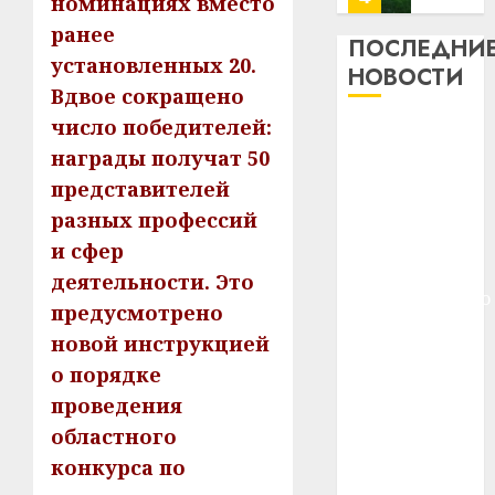
номинациях вместо
13
0
ранее
дерев
ПОСЛЕДНИ
установленных 20.
и
Здоро
НОВОСТИ
хуторо
зубов
Вдвое сокращено
кажды
число победителей:
22.07.202
Meta и
день:
награды получат 50
BlackRock
почем
0
5
представителей
вложат $14
профи
важне
млрд в
разных профессий
сложн
Meta
строительство
и сфер
лечен
и
центра
деятельности. Это
BlackR
искусственного
21.07.202
предусмотрено
вложа
интеллекта
$14
0
1
новой инструкцией
У Мінску 120
млрд
о порядке
гадоў таму
в
проведения
нарадзіўся
строит
У
центр
областного
Ежы Гедройц
Мінску
искусс
120
—
конкурса по
интел
гадоў
паслядоўны