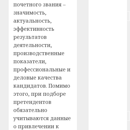
#питание
почетного звания –
значимость,
#подорожание
актуальность,
#польша
эффективность
результатов
#путешествие
деятельности,
производственные
#работа
показатели,
#россия
профессиональные и
деловые качества
#сигарета
кандидатов. Помимо
#собака
этого, при подборе
претендентов
#сон
обязательно
#строительство
учитываются данные
о привлечении к
#сша