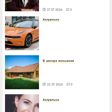
незалежнасці Беларусі
27.07.2026
0
Актуально
Автомобиль как цифровое
устройство: почему
программное обеспечение
становится важнее
механики
23.07.2026
0
В центре внимания
Витебская область за месяц
потеряла 13 деревень и
хуторов
22.07.2026
0
Актуально
Здоровье зубов каждый
день: почему профилактика