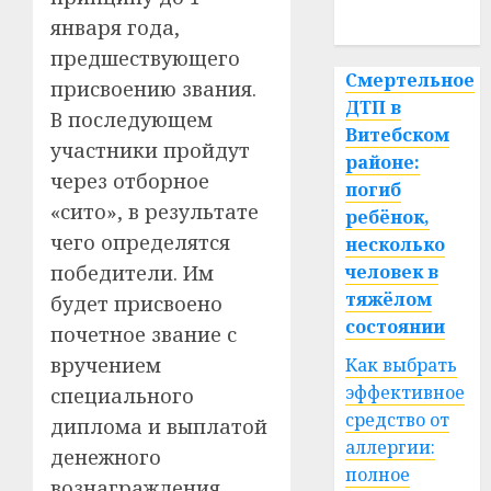
спорт
января года,
предшествующего
Смертельное
присвоению звания.
ДТП в
В последующем
Витебском
участники пройдут
районе:
через отборное
погиб
«сито», в результате
ребёнок,
чего определятся
несколько
победители. Им
человек в
тяжёлом
будет присвоено
состоянии
почетное звание с
вручением
Как выбрать
эффективное
специального
средство от
диплома и выплатой
аллергии:
денежного
полное
вознаграждения.