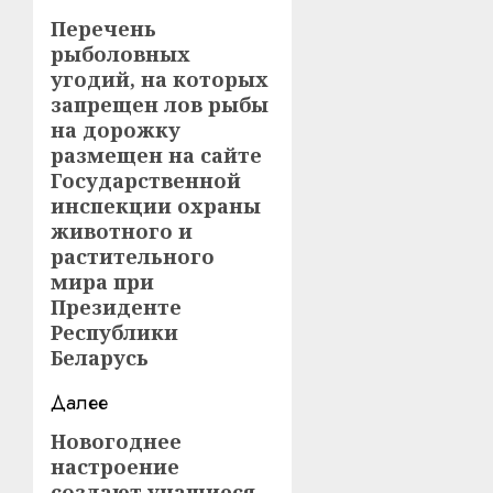
записи
Перечень
Предыдущая
рыболовных
запись:
угодий, на которых
запрещен лов рыбы
на дорожку
размещен на сайте
Государственной
инспекции охраны
животного и
растительного
мира при
Президенте
Республики
Беларусь
Далее
Новогоднее
Следующая
настроение
запись:
создают учащиеся