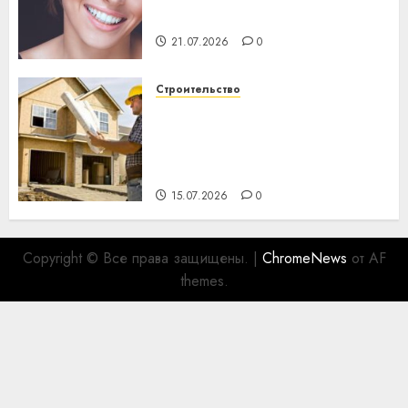
важнее сложного лечения
21.07.2026
0
Строительство
Идеи подарков к
профессиональному
празднику День строителя
для коллег
15.07.2026
0
Copyright © Все права защищены.
|
ChromeNews
от AF
themes.