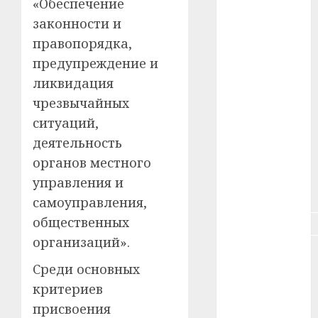
«Обеспечение
#зарплата
законности и
#здоровье
правопорядка,
предупреждение и
#ип
ликвидация
#кража
чрезвычайных
ситуаций,
#кредит
деятельность
органов местного
#курс_валют
управления и
#налог
самоуправления,
общественных
#недвижимость
организаций».
#новости
компаний
Среди основных
критериев
#пенсия
присвоения