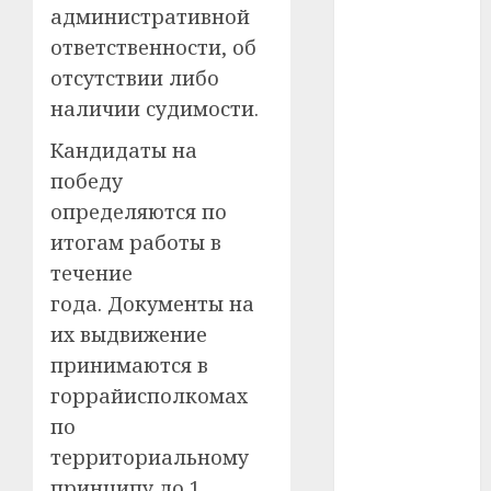
административной
#телефон
ответственности, об
отсутствии либо
#технологии
наличии судимости.
#умер
Кандидаты на
победу
#учёный
определяются по
#цена
итогам работы в
течение
Брест
года. Документы на
Китай
их выдвижение
принимаются в
гибель
горрайисполкомах
интерьер
по
территориальному
медицина
принципу до 1