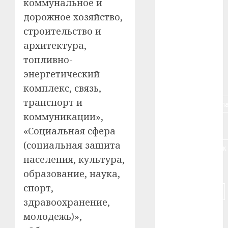
коммунальное и
#алкоголь
дорожное хозяйство,
строительство и
#банк
архитектура,
топливно-
#беларусь
энергетический
#бизнес
комплекс, связь,
транспорт и
#брестская_обла
коммуникации»,
#германия
«Социальная сфера
(социальная защита
#дальнобойщик
населения, культура,
#деньга
образование, наука,
спорт,
#долгожитель
здравоохранение,
#животное
молодежь)»,