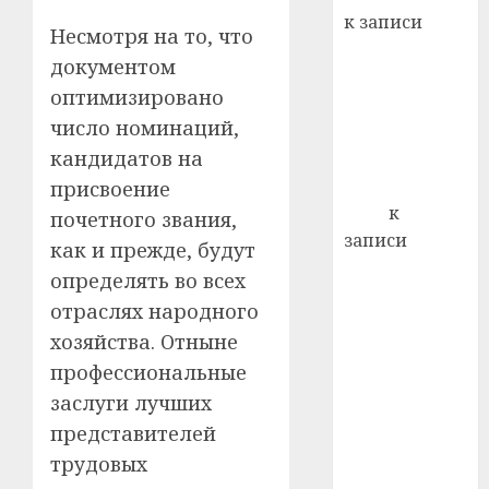
22.07.202
день:
к записи
Несмотря на то, что
почем
0
5
Ежегодно 1
профи
документом
декабря
важне
оптимизировано
отмечается
сложн
число номинаций,
Всемирный
лечен
кандидатов на
день борьбы
21.07.202
со СПИДом
присвоение
0
Егор
к
почетного звания,
записи
как и прежде, будут
Сладкое дело
определять во всех
по душе —
отраслях народного
пчеловодство
хозяйства. Отныне
— много лет
профессиональные
назад выбрал
заслуги лучших
себе житель
д. Бибиревка
представителей
Витебского
трудовых
района