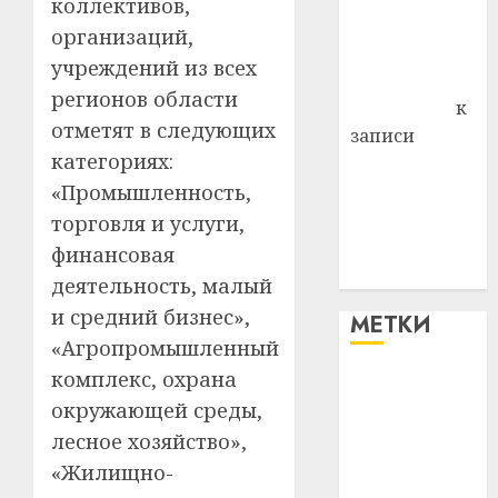
коллективов,
Владимир
организаций,
Комаров
учреждений из всех
Антонина
регионов области
Федоровна
к
отметят в следующих
записи
категориях:
Поможем
«Промышленность,
вместе Насте
Питерской
торговля и услуги,
победить
финансовая
болезнь
деятельность, малый
и средний бизнес»,
МЕТКИ
«Агропромышленный
комплекс, охрана
#blizko
окружающей среды,
#tochka
лесное хозяйство»,
«Жилищно-
#авто