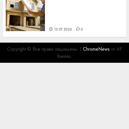
Идеи подарков к
профессиональному
празднику День строителя
для коллег
15.07.2026
0
Copyright © Все права защищены.
|
ChromeNews
от AF
themes.