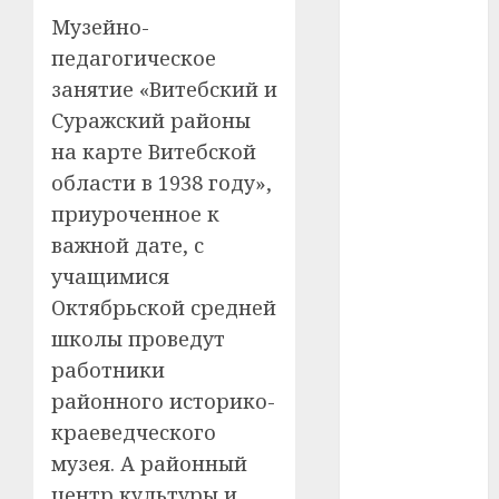
#сша
Музейно-
педагогическое
#телефон
занятие «Витебский и
#технологии
Суражский районы
на карте Витебской
#умер
области в 1938 году»,
#учёный
приуроченное к
важной дате, с
#цена
учащимися
Октябрьской средней
Брест
школы проведут
Китай
работники
районного историко-
гибель
краеведческого
интерьер
музея. А районный
центр культуры и