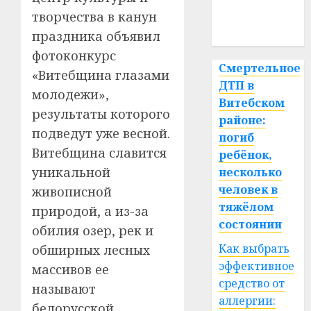
медицина
творчества в канун
спорт
праздника объявил
фотоконкурс
Смертельное
«Витебщина глазами
ДТП в
молодежи»,
Витебском
результаты которого
районе:
подведут уже весной.
погиб
Витебщина славится
ребёнок,
уникальной
несколько
человек в
живописной
тяжёлом
природой, а из-за
состоянии
обилия озер, рек и
Как выбрать
обширных лесных
эффективное
массивов ее
средство от
называют
аллергии:
белорусской