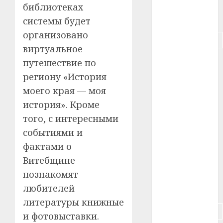
библиотеках
#питание
системы будет
организовано
#подорожание
виртуальное
#польша
путешествие по
региону «История
#путешествие
моего края — моя
#работа
история». Кроме
того, с интересными
#россия
событиями и
фактами о
#сигарета
Витебщине
#собака
познакомят
любителей
#сон
литературы книжные
#строительство
и фотовыставки.