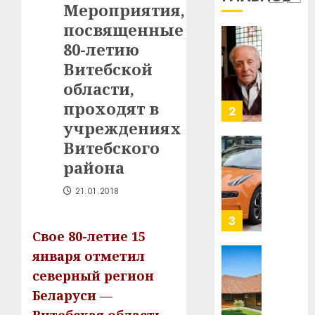
1
Мероприятия,
млрд
посвященные
в
строит
80-летию
У
центр
Мінску
Витебской
искусс
120
области,
интел
гадоў
проходят в
таму
2
29.07.202
нарадз
учреждениях
Ежы
0
Витебского
Гедро
Автом
района
—
как
пасля
цифро
21.01.2018
абаро
устрой
незал
почем
3
Белару
прогр
Свое 80-летие 15
обеспе
января отметил
27.07.202
станов
Витебс
северный регион
важне
0
област
Беларуси —
механ
за
месяц