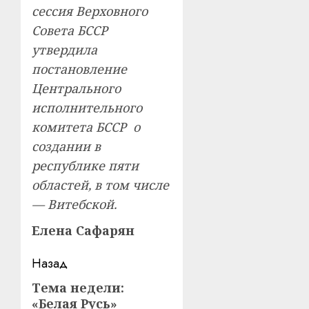
сессия Верховного
Совета БССР
утвердила
постановление
Центрального
исполнительного
комитета БССР о
создании в
республике пяти
областей, в том числе
— Витебской.
Елена Сафарян
Навигация
Назад
записи
Тема недели:
Предыдущая
«Белая Русь»
запись: