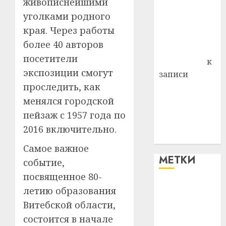
живописнейшими
района
уголками родного
Владимир
края. Через работы
Комаров
более 40 авторов
Антонина
посетители
Федоровна
к
экспозиции смогут
записи
проследить, как
Поможем
вместе Насте
менялся городской
Питерской
пейзаж с 1957 года по
победить
2016 включительно.
болезнь
Самое важное
МЕТКИ
событие,
посвященное 80-
#blizko
летию образования
Витебской области,
#tochka
состоится в начале