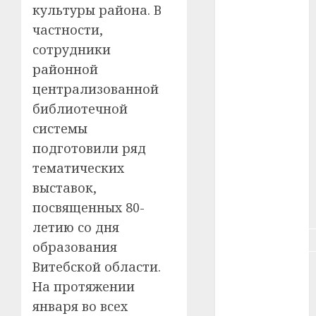
культуры района. В
#зарплата
частности,
сотрудники
#здоровье
районной
#ип
централизованной
библиотечной
#кража
системы
подготовили ряд
#кредит
тематических
#курс_валют
выставок,
посвященных 80-
#налог
летию со дня
#недвижимость
образования
Витебской области.
#новости
компаний
На протяжении
января во всех
#пенсия