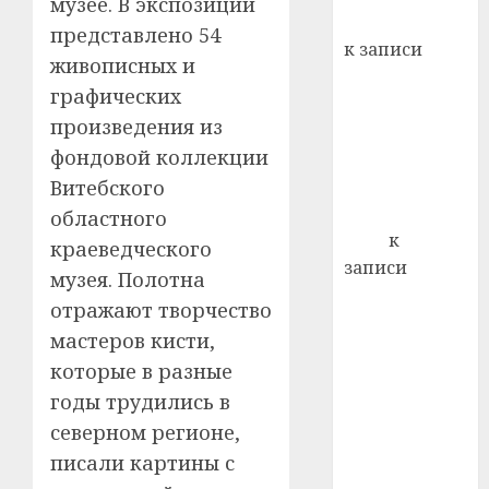
музее. В экспозиции
кажды
Вывоз мусора
22.07.202
представлено 54
день:
к записи
почем
0
живописных и
5
Ежегодно 1
профи
графических
декабря
важне
произведения из
отмечается
сложн
фондовой коллекции
Всемирный
лечен
день борьбы
Витебского
21.07.202
со СПИДом
областного
0
Егор
к
краеведческого
записи
музея. Полотна
Сладкое дело
отражают творчество
по душе —
мастеров кисти,
пчеловодство
которые в разные
— много лет
годы трудились в
назад выбрал
себе житель
северном регионе,
д. Бибиревка
писали картины с
Витебского