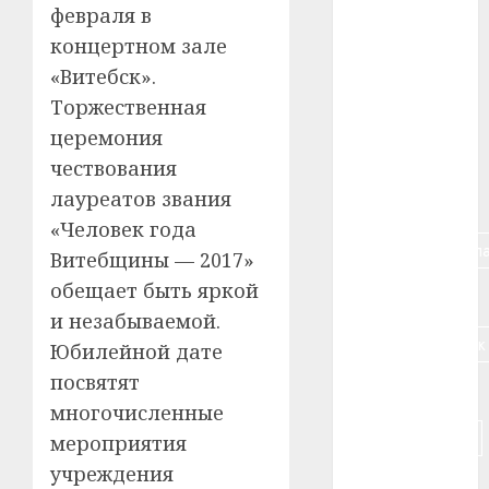
февраля в
#авто
концертном зале
#алкоголь
«Витебск».
Торжественная
#банк
церемония
#беларусь
чествования
лауреатов звания
#бизнес
«Человек года
#брестская_обла
Витебщины — 2017»
обещает быть яркой
#германия
и незабываемой.
#дальнобойщик
Юбилейной дате
посвятят
#деньга
многочисленные
#долгожитель
мероприятия
учреждения
#животное