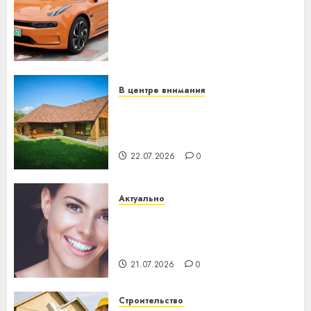
устройство: почему
программное обеспечение
становится важнее
механики
23.07.2026
0
В центре внимания
Витебская область за месяц
потеряла 13 деревень и
хуторов
22.07.2026
0
Актуально
Здоровье зубов каждый
день: почему профилактика
важнее сложного лечения
21.07.2026
0
Строительство