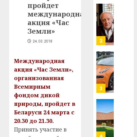
пройдет
в
строит
международная
У
центр
Мінску
акция «Час
искусс
120
Земли»
интел
гадоў
таму
2
24.03.2018
29.07.202
нарадз
Ежы
0
Гедро
Автом
Международная
—
как
акция «Час Земли»,
пасля
цифро
организованная
абаро
устрой
Всемирным
незал
почем
3
Белару
прогр
фондом дикой
обеспе
природы, пройдет в
27.07.202
станов
Витебс
Беларуси 24 марта с
важне
0
област
20.30 до 21.30.
механ
за
месяц
Принять участие в
23.07.202
потер
4