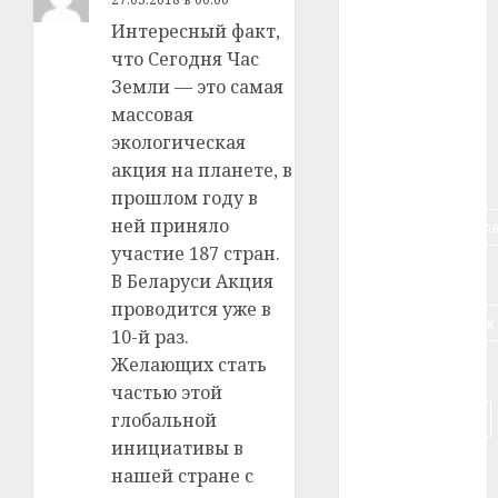
Интересный факт,
#алкоголь
что Сегодня Час
#банк
Земли — это самая
массовая
#беларусь
экологическая
акция на планете, в
#бизнес
прошлом году в
ней приняло
#брестская_обла
участие 187 стран.
#германия
В Беларуси Акция
проводится уже в
#дальнобойщик
10-й раз.
Желающих стать
#деньга
частью этой
#долгожитель
глобальной
инициативы в
#животное
нашей стране с