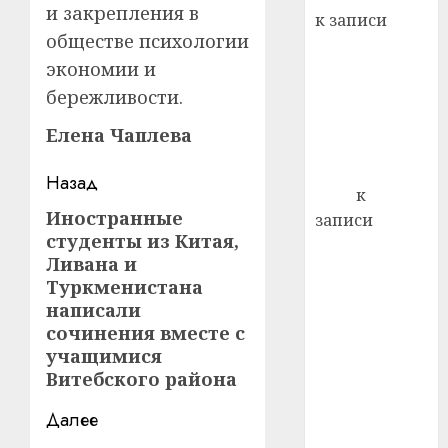
22.07.202
день:
и закрепления в
к записи
почем
0
5
обществе психологии
Ежегодно 1
профи
экономии и
декабря
важне
отмечается
бережливости.
сложн
Всемирный
лечен
Елена Чаплева
день борьбы
21.07.202
со СПИДом
Навигация
Назад
0
Егор
к
записи
Иностранные
Предыдущая
записи
студенты из Китая,
Сладкое дело
запись:
Ливана и
по душе —
Туркменистана
пчеловодство
написали
— много лет
сочинения вместе с
назад выбрал
учащимися
себе житель
Витебского района
д. Бибиревка
Далее
Витебского
района