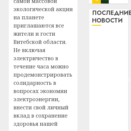
самой массовой
13
0
экологической акции
дерев
ПОСЛЕДНИ
на планете
и
Здоро
НОВОСТИ
хуторо
зубов
приглашаются все
кажды
жители и гости
22.07.202
Meta и
день:
Витебской области.
BlackRock
почем
0
5
Не включая
вложат $14
профи
важне
млрд в
электричество в
сложн
Meta
строительство
течение часа можно
лечен
и
центра
продемонстрировать
BlackR
искусственного
21.07.202
солидарность в
вложа
интеллекта
$14
0
1
вопросах экономии
У Мінску 120
млрд
электроэнергии,
гадоў таму
в
внести свой личный
нарадзіўся
строит
У
центр
вклад в сохранение
Ежы Гедройц
Мінску
искусс
120
—
здоровья нашей
интел
гадоў
паслядоўны