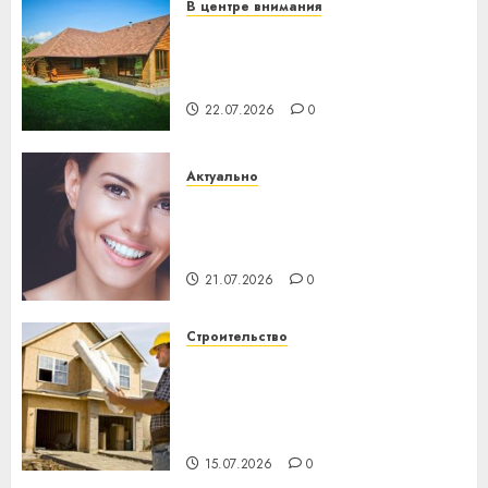
В центре внимания
Витебская область за месяц
потеряла 13 деревень и
хуторов
22.07.2026
0
Актуально
Здоровье зубов каждый
день: почему профилактика
важнее сложного лечения
21.07.2026
0
Строительство
Идеи подарков к
профессиональному
празднику День строителя
для коллег
15.07.2026
0