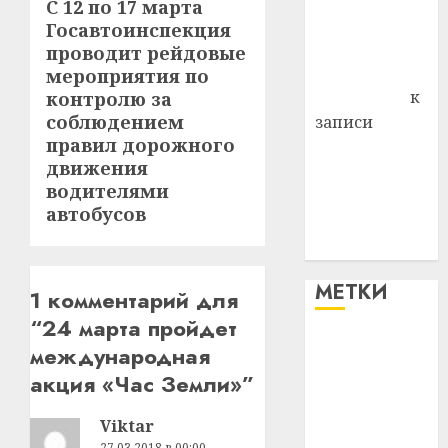
С 12 по 17 марта
Следующая
Владимир
Госавтоинспекция
запись:
Комаров
проводит рейдовые
Антонина
мероприятия по
Федоровна
к
контролю за
соблюдением
записи
правил дорожного
Поможем
движения
вместе Насте
водителями
Питерской
автобусов
победить
болезнь
МЕТКИ
1 комментарий для
“
24 марта пройдет
#blizko
международная
акция «Час Земли»
”
#tochka
Viktar
#авто
27.03.2018 в 00:00