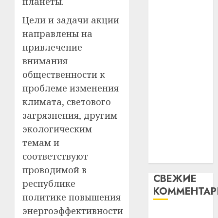
планеты.
таму
2
абаронца
29.07.202
нарадз
Цели и задачи акции
незалежнасці
Ежы
0
направлены на
Беларусі
Гедро
Автом
привлечение
Автомобиль
—
как
как
пасля
внимания
цифро
абаро
цифровое
устрой
общественности к
незал
почем
устройство:
3
проблеме изменения
Белару
прогр
почему
климата, светового
обеспе
программное
27.07.202
станов
загрязнения, другим
Витебс
обеспечение
важне
0
област
экологическим
становится
механ
за
темам и
важнее
месяц
23.07.202
соответствуют
механики
потер
4
13
проводимой в
0
СВЕЖИЕ
дерев
республике
КОММЕНТА
и
Здоро
политике повышения
хуторо
зубов
энергоэффективности
кажды
Вывоз мусора