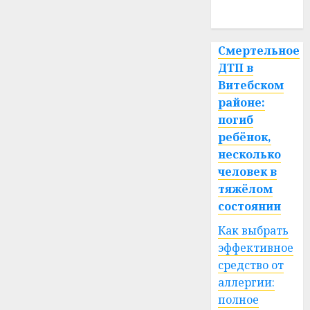
спорт
Смертельное
ДТП в
Витебском
районе:
погиб
ребёнок,
несколько
человек в
тяжёлом
состоянии
Как выбрать
эффективное
средство от
аллергии:
полное