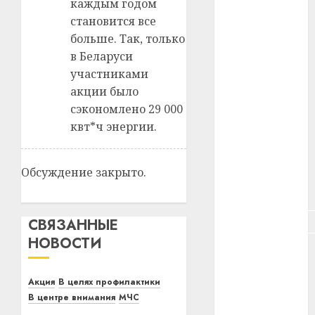
каждым годом
#зарплата
становится все
больше. Так, только
#здоровье
в Беларуси
#ип
участниками
акции было
#кража
сэкономлено 29 000
квт*ч энергии.
#кредит
#курс_валют
Обсуждение закрыто.
#налог
#недвижимость
СВЯЗАННЫЕ
НОВОСТИ
#новости
компаний
Акция
В целях профилактики
#пенсия
В центре внимания
МЧС