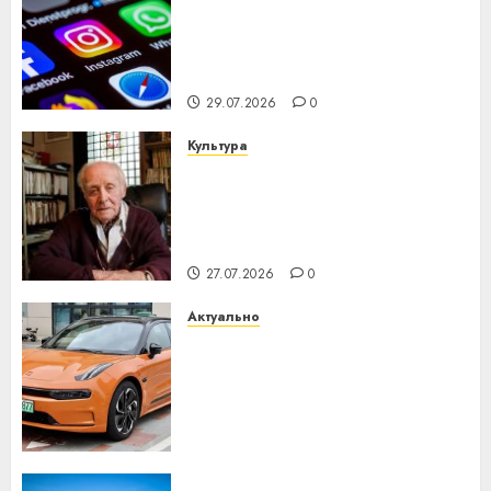
Meta и BlackRock вложат $14
млрд в строительство
центра искусственного
интеллекта
29.07.2026
0
Культура
У Мінску 120 гадоў таму
нарадзіўся Ежы Гедройц —
паслядоўны абаронца
незалежнасці Беларусі
27.07.2026
0
Актуально
Автомобиль как цифровое
устройство: почему
программное обеспечение
становится важнее
механики
23.07.2026
0