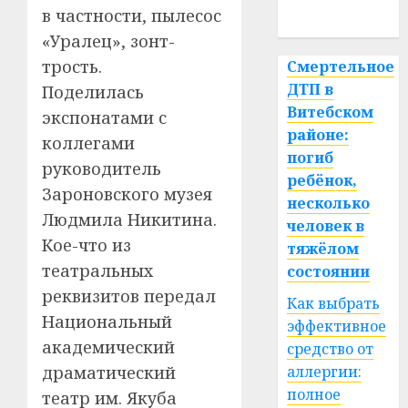
в частности, пылесос
спорт
«Уралец», зонт-
трость.
Смертельное
ДТП в
Поделилась
Витебском
экспонатами с
районе:
коллегами
погиб
руководитель
ребёнок,
Зароновского музея
несколько
Людмила Никитина.
человек в
Кое-что из
тяжёлом
театральных
состоянии
реквизитов передал
Как выбрать
Национальный
эффективное
академический
средство от
драматический
аллергии:
полное
театр им. Якуба