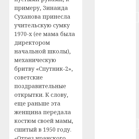
#питание
примеру, Зинаида
Суханова принесла
#подорожание
учительскую сумку
#польша
1970-х (ее мама была
директором
#путешествие
начальной школы),
#работа
механическую
бритву «Спутник-2»,
#россия
советские
#сигарета
поздравительные
открытки. К слову,
#собака
еще раньше эта
#сон
женщина передала
костюм своей мамы,
#строительство
сшитый в 1950 году.
#сша
«Отрез иранского