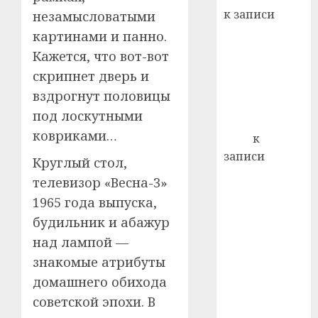
22.07.202
день:
к записи
незамысловатыми
почем
0
5
Ежегодно 1
картинами и панно.
профи
декабря
важне
Кажется, что вот-вот
отмечается
сложн
скрипнет дверь и
Всемирный
лечен
вздрогнут половицы
день борьбы
21.07.202
под лоскутными
со СПИДом
ковриками…
0
Егор
к
записи
Круглый стол,
Сладкое дело
телевизор «Весна-3»
по душе —
1965 года выпуска,
пчеловодство
будильник и абажур
— много лет
над лампой —
назад выбрал
знакомые атрибуты
себе житель
д. Бибиревка
домашнего обихода
Витебского
советской эпохи. В
района