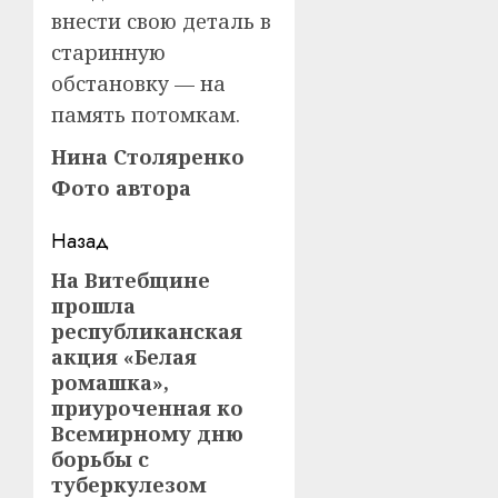
внести свою деталь в
старинную
обстановку — на
память потомкам.
Нина Столяренко
Фото автора
Навигация
Назад
записи
На Витебщине
Предыдущая
прошла
запись:
республиканская
акция «Белая
ромашка»,
приуроченная ко
Всемирному дню
борьбы с
туберкулезом