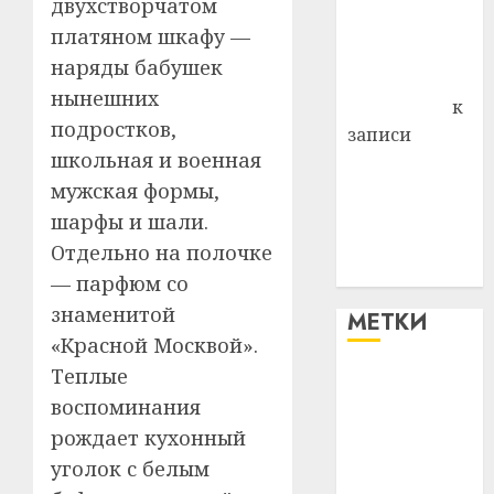
двухстворчатом
Владимир
платяном шкафу —
Комаров
наряды бабушек
Антонина
нынешних
Федоровна
к
подростков,
записи
школьная и военная
Поможем
мужская формы,
вместе Насте
Питерской
шарфы и шали.
победить
Отдельно на полочке
болезнь
— парфюм со
знаменитой
МЕТКИ
«Красной Москвой».
Теплые
#blizko
воспоминания
#tochka
рождает кухонный
уголок с белым
#авто