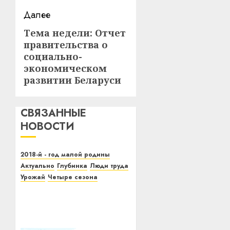
Далее
Тема недели: Отчет
Следующая
правительства о
запись:
социально-
экономическом
развитии Беларуси
СВЯЗАННЫЕ
НОВОСТИ
2018-й - год малой родины
Актуально
Глубинка
Люди труда
Урожай
Четыре сезона
Хлебаробы філіяла
«Лучоса» праводзяць
жніво ў добрым настроі
27.08.2018
0