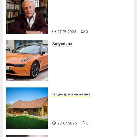
У Мінску 120 гадоў таму
нарадзіўся Ежы Гедройц —
паслядоўны абаронца
незалежнасці Беларусі
27.07.2026
0
Актуально
Автомобиль как цифровое
устройство: почему
программное обеспечение
становится важнее
механики
23.07.2026
0
В центре внимания
Витебская область за месяц
потеряла 13 деревень и
хуторов
22.07.2026
0