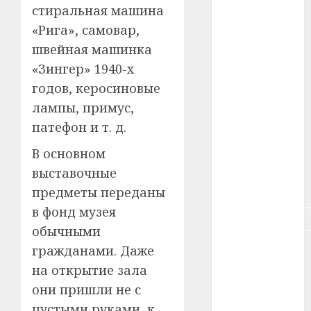
#зарплата
стиральная машина
«Рига», самовар,
#здоровье
швейная машинка
«Зингер» 1940-х
#ип
годов, керосиновые
#кража
лампы, примус,
патефон и т. д.
#кредит
В основном
#курс_валют
выставочные
#налог
предметы переданы
в фонд музея
#недвижимость
обычными
#новости
гражданами. Даже
компаний
на открытие зала
они пришли не с
#пенсия
пустыми руками, к