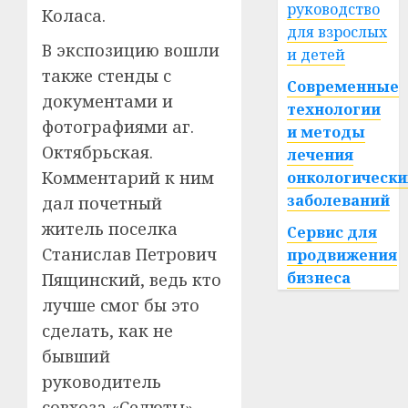
руководство
Коласа.
для взрослых
В экспозицию вошли
и детей
также стенды с
Современные
документами и
технологии
фотографиями аг.
и методы
Октябрьская.
лечения
Комментарий к ним
онкологически
заболеваний
дал почетный
житель поселка
Сервис для
Станислав Петрович
продвижения
бизнеса
Пящинский, ведь кто
лучше смог бы это
сделать, как не
бывший
руководитель
совхоза «Селюты».