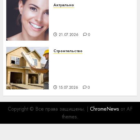
Актуально
Здоровье зубов каждый
день: почему профилактика
важнее сложного лечения
21.07.2026
0
Строительство
Идеи подарков к
профессиональному
празднику День строителя
для коллег
15.07.2026
0
Copyright © Все права защищены.
|
ChromeNews
от AF
themes.