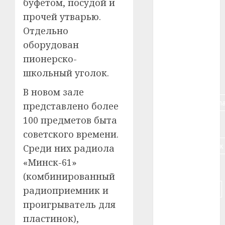
буфетом, посудой и
#алкоголь
прочей утварью.
Отдельно
#банк
оборудован
пионерско-
#беларусь
школьный уголок.
#бизнес
В новом зале
#брестская_обла
представлено более
100 предметов быта
#германия
советского времени.
#дальнобойщик
Среди них радиола
«Минск-61»
#деньга
(комбинированный
#долгожитель
радиоприемник и
проигрыватель для
#животное
пластинок),