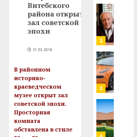
Витебского
в
строит
района открыт
У
центр
Мінску
зал советской
искусс
120
эпохи
интел
гадоў
таму
2
29.07.202
нарадз
31.03.2018
Ежы
0
Гедро
Автом
—
как
В районном
пасля
цифро
историко-
абаро
устрой
краеведческом
незал
почем
3
Белару
прогр
музее открыт зал
обеспе
советской эпохи.
27.07.202
станов
Витебс
Просторная
важне
0
област
комната
механ
за
месяц
обставлена в стиле
23.07.202
потер
4