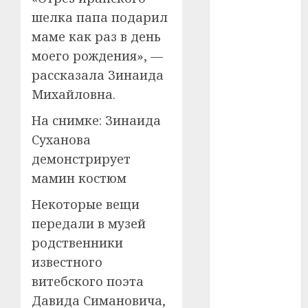
шелка папа подарил
#телефон
маме как раз в день
#технологии
моего рождения», —
рассказала Зинаида
#умер
Михайловна.
#учёный
На снимке: Зинаида
Суханова
#цена
демонстрирует
Брест
мамин костюм
Китай
Некоторые вещи
передали в музей
гибель
родственники
известного
интерьер
витебского поэта
медицина
Давида Симановича,