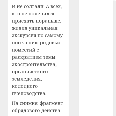
И не солгали. А всех,
#сша
кто не поленился
#телефон
приехать пораньше,
ждала уникальная
#технологии
экскурсия по самому
#умер
поселению родовых
поместий с
#учёный
раскрытием темы
#цена
экостроительства,
органического
Брест
земледелия,
Китай
колодного
пчеловодства.
гибель
На снимке: фрагмент
интерьер
обрядового действа