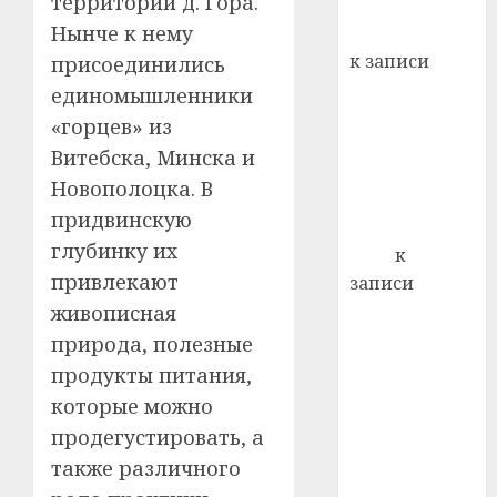
территории д. Гора.
кажды
Нынче к нему
Вывоз мусора
22.07.202
день:
к записи
присоединились
почем
0
5
Ежегодно 1
единомышленники
профи
декабря
важне
«горцев» из
отмечается
сложн
Витебска, Минска и
лечен
Всемирный
Новополоцка. В
день борьбы
21.07.202
придвинскую
со СПИДом
0
глубинку их
Егор
к
привлекают
записи
Сладкое дело
живописная
по душе —
природа, полезные
пчеловодство
продукты питания,
— много лет
которые можно
назад выбрал
продегустировать, а
себе житель
также различного
д. Бибиревка