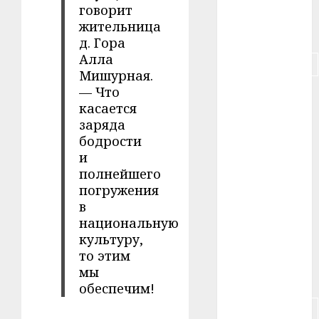
#пенсия
говорит
жительница
#питание
д. Гора
Алла
#подорожание
Мишурная.
— Что
#польша
касается
заряда
#путешествие
бодрости
#работа
и
полнейшего
#россия
погружения
в
#сигарета
национальную
культуру,
#собака
то этим
мы
#сон
обеспечим!
#строительство