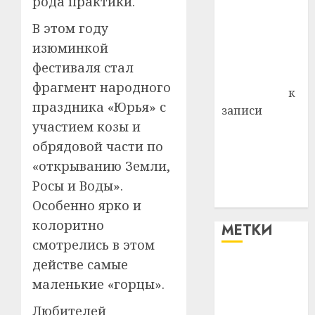
рода практики.
Витебского
района
В этом году
Владимир
изюминкой
Комаров
фестиваля стал
Антонина
фрагмент народного
Федоровна
к
праздника «Юрья» с
записи
участием козы и
Поможем
обрядовой части по
вместе Насте
Питерской
«открыванию Земли,
победить
Росы и Воды».
болезнь
Особенно ярко и
колоритно
МЕТКИ
смотрелись в этом
действе самые
#blizko
маленькие «горцы».
#tochka
Любителей