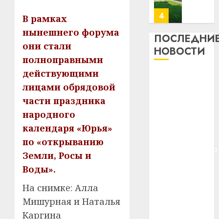
месяц
23.07.202
потер
4
В рамках
13
0
нынешнего форума
дерев
ПОСЛЕДНИ
и
они стали
Здоро
НОВОСТИ
хуторо
зубов
полноправными
кажды
действующими
22.07.202
Meta и
день:
лицами обрядовой
BlackRock
почем
0
5
профи
части праздника
вложат $14
важне
млрд в
народного
сложн
Meta
строительство
календаря «Юрья»
лечен
и
центра
по «открыванию
BlackR
искусственного
21.07.202
вложа
Земли, Росы и
интеллекта
$14
0
1
Воды».
У Мінску 120
млрд
гадоў таму
в
На снимке: Алла
строит
нарадзіўся
У
Мишурная и Наталья
центр
Мінску
Ежы Гедройц
Каргина
искусс