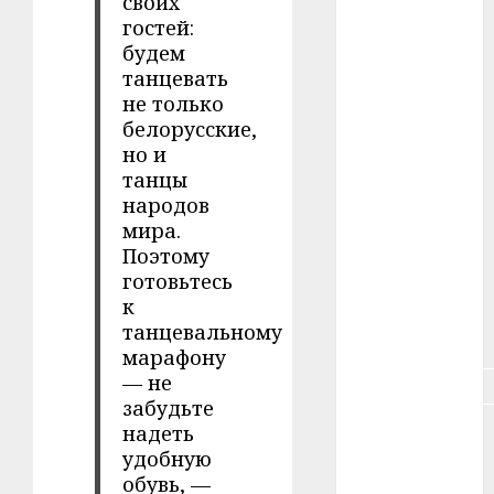
своих
#животное
гостей:
будем
#зарплата
танцевать
#здоровье
не только
белорусские,
#ип
но и
танцы
#кража
народов
мира.
#кредит
Поэтому
готовьтесь
#курс_валют
к
танцевальному
#налог
марафону
— не
#недвижимость
забудьте
надеть
#новости
компаний
удобную
обувь, —