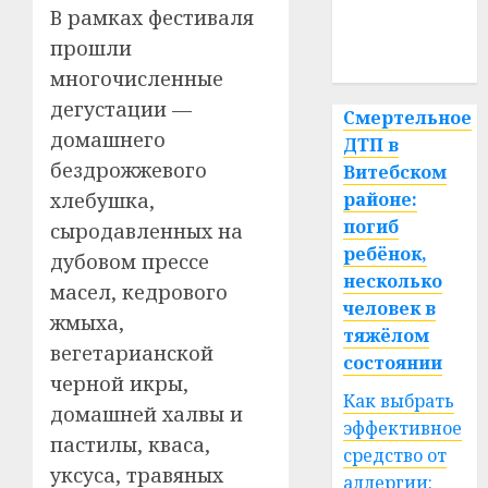
медицина
В рамках фестиваля
прошли
спорт
многочисленные
дегустации —
Смертельное
домашнего
ДТП в
бездрожжевого
Витебском
хлебушка,
районе:
погиб
сыродавленных на
ребёнок,
дубовом прессе
несколько
масел, кедрового
человек в
жмыха,
тяжёлом
вегетарианской
состоянии
черной икры,
Как выбрать
домашней халвы и
эффективное
пастилы, кваса,
средство от
уксуса, травяных
аллергии: