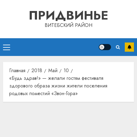
Перейти
ПРИДВИНЬЕ
к
содержимому
ВИТЕБСКИЙ РАЙОН
Основное
меню
Главная
2018
Май
10
«Будь здрав!» — желали гостям фестиваля
здорового образа жизни жители поселения
родовых поместий «Звон-Гора»
Автом
как
цифро
устрой
почем
3