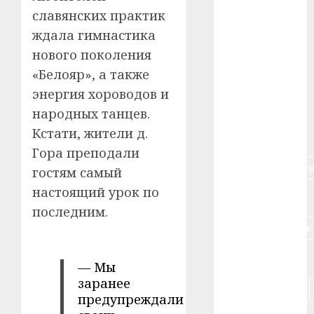
славянских практик
#авто
ждала гимнастика
#алкоголь
нового поколения
«Белояр», а также
#банк
энергия хороводов и
#беларусь
народных танцев.
Кстати, жители д.
#бизнес
Гора преподали
#брестская_обла
гостям самый
настоящий урок по
#германия
последним.
#дальнобойщик
#деньга
— Мы
заранее
#долгожитель
предупреждали