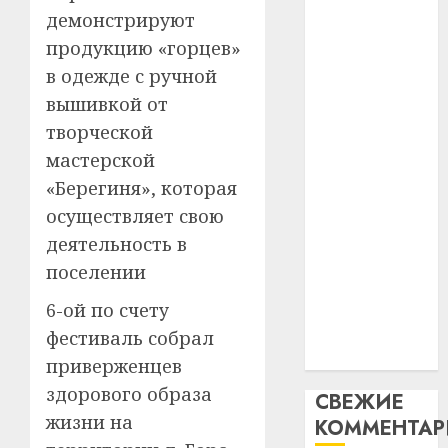
120
—
демонстрируют
интел
гадоў
паслядоўны
таму
продукцию «горцев»
2
абаронца
29.07.202
нарадз
в одежде с ручной
незалежнасці
Ежы
0
вышивкой от
Беларусі
Гедро
Автом
творческой
Автомобиль
—
как
пасля
как
цифро
мастерской
абаро
устрой
цифровое
«Берегиня», которая
незал
почем
3
устройство:
осуществляет свою
Белару
прогр
почему
деятельность в
обеспе
программное
27.07.202
станов
Витебс
поселении
обеспечение
важне
0
област
становится
6-ой по счету
механ
за
важнее
месяц
фестиваль собрал
23.07.202
механики
потер
4
приверженцев
13
0
здорового образа
СВЕЖИЕ
дерев
жизни на
и
КОММЕНТА
Здоро
хуторо
зубов