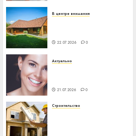
23.07.2026
0
В центре внимания
Витебская область за месяц
потеряла 13 деревень и
хуторов
22.07.2026
0
Актуально
Здоровье зубов каждый
день: почему профилактика
важнее сложного лечения
21.07.2026
0
Строительство
Идеи подарков к
профессиональному
празднику День строителя
для коллег