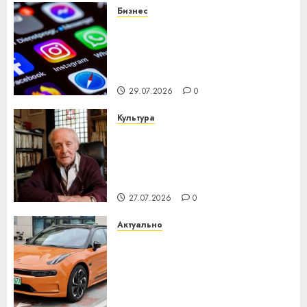
Бизнес
Meta и BlackRock вложат $14
млрд в строительство
центра искусственного
интеллекта
29.07.2026
0
Культура
У Мінску 120 гадоў таму
нарадзіўся Ежы Гедройц —
паслядоўны абаронца
незалежнасці Беларусі
27.07.2026
0
Актуально
Автомобиль как цифровое
устройство: почему
программное обеспечение
становится важнее
механики