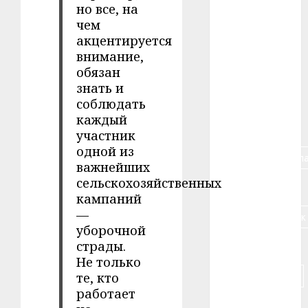
но все, на
#авто
чем
#алкоголь
акцентируется
внимание,
#банк
обязан
знать и
#беларусь
соблюдать
каждый
#бизнес
участник
одной из
#брестская_обла
важнейших
сельскохозяйственных
#германия
кампаний
—
#дальнобойщик
уборочной
страды.
#деньга
Не только
#долгожитель
те, кто
работает
#животное