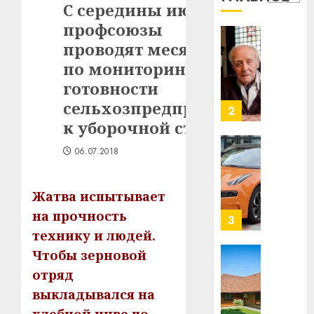
1
С середины июня
млрд
профсоюзы
в
строит
проводят месячник
У
центр
Мінску
по мониторингу
искусс
120
готовности
интел
гадоў
сельхозпредприятий
таму
2
29.07.202
нарадз
к уборочной страде
Ежы
0
06.07.2018
Гедро
Автом
—
как
пасля
цифро
Жатва испытывает
абаро
устрой
на прочность
незал
почем
3
Белару
прогр
технику и людей.
обеспе
Чтобы зерновой
27.07.202
станов
Витебс
отряд
важне
0
област
выкладывался на
механ
за
месяц