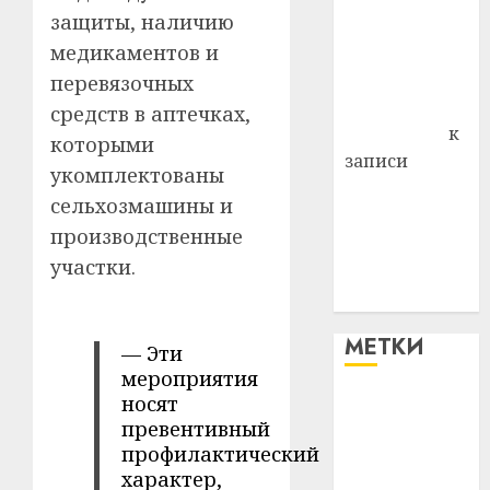
защиты, наличию
района
медикаментов и
Владимир
Комаров
перевязочных
Антонина
средств в аптечках,
Федоровна
к
которыми
записи
укомплектованы
Поможем
сельхозмашины и
вместе Насте
производственные
Питерской
участки.
победить
болезнь
МЕТКИ
— Эти
мероприятия
носят
#blizko
превентивный
профилактический
#tochka
характер,