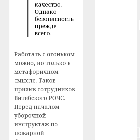
качество.
Однако
#питание
безопасность
#подорожание
прежде
всего.
#польша
#путешествие
Работать с огоньком
можно, но только в
#работа
метафоричном
#россия
смысле. Таков
призыв сотрудников
#сигарета
Витебского РОЧС.
#собака
Перед началом
уборочной
#сон
инструктаж по
пожарной
#строительство