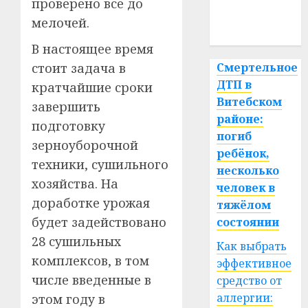
медицина
проверено все до
мелочей.
спорт
В настоящее время
стоит задача в
Смертельное
ДТП в
кратчайшие сроки
Витебском
завершить
районе:
подготовку
погиб
зерноуборочной
ребёнок,
техники, сушильного
несколько
хозяйства. На
человек в
доработке урожая
тяжёлом
будет задействовано
состоянии
28 сушильных
Как выбрать
комплексов, в том
эффективное
числе введенные в
средство от
аллергии:
этом году в