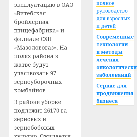
полное
эксплуатацию в ОАО
руководство
«Витебская
для взрослых
бройлерная
и детей
птицефабрика» и
Современные
филиале СХП
технологии
«Мазоловогаз». На
и методы
полях района в
лечения
жатве будут
онкологически
участвовать 97
заболеваний
зерноуборочных
Сервис для
комбайнов.
продвижения
бизнеса
В районе уборке
подлежит 26170 га
зерновых и
зернобобовых
культур. Ожидается,