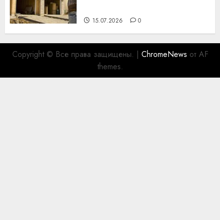
для коллег
15.07.2026
0
Copyright © Все права защищены.
|
ChromeNews
от AF
themes.