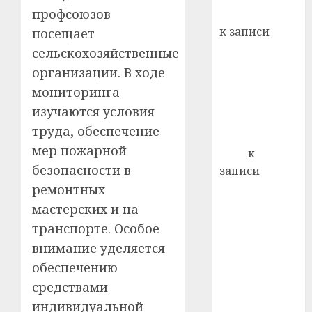
кажды
профсоюзов
Вывоз мусора
22.07.202
день:
к записи
посещает
почем
0
5
Ежегодно 1
сельскохозяйственные
профи
декабря
важне
организации. В ходе
отмечается
сложн
мониторинга
Всемирный
лечен
изучаются условия
день борьбы
21.07.202
труда, обеспечение
со СПИДом
мер пожарной
0
Егор
к
безопасности в
записи
Сладкое дело
ремонтных
по душе —
мастерских и на
пчеловодство
транспорте. Особое
— много лет
внимание уделяется
назад выбрал
обеспечению
себе житель
средствами
д. Бибиревка
индивидуальной
Витебского