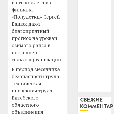
и его коллега из
интел
гадоў
паслядоўны
филиала
таму
2
абаронца
29.07.202
нарадз
«Полудетки» Сергей
незалежнасці
Ежы
0
Банюк дают
Беларусі
Гедро
Автом
благоприятный
Автомобиль
—
как
как
пасля
прогноз на урожай
цифро
абаро
цифровое
устрой
озимого рапса в
незал
почем
устройство:
3
последней
Белару
прогр
почему
сельхозорганизации
обеспе
программное
27.07.202
станов
Витебс
В период месячника
обеспечение
важне
0
област
становится
безопасности труда
механ
за
важнее
техническая
месяц
23.07.202
механики
потер
4
инспекция труда
13
0
Витебского
СВЕЖИЕ
дерев
областного
КОММЕНТА
и
Здоро
хуторо
объединения
зубов