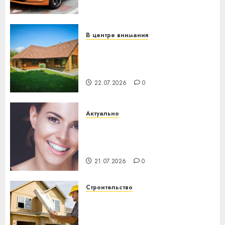
механики
23.07.2026
0
В центре внимания
Витебская область за месяц
потеряла 13 деревень и
хуторов
22.07.2026
0
Актуально
Здоровье зубов каждый
день: почему профилактика
важнее сложного лечения
21.07.2026
0
Строительство
Идеи подарков к
профессиональному
празднику День строителя