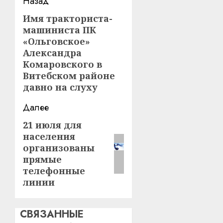
Навигация
Назад
записи
Имя тракториста-
Предыдущая
машиниста ПК
запись:
«Ольговское»
Александра
Комаровского в
Витебском районе
давно на слуху
Далее
21 июля для
Следующая
населения
запись:
организованы
прямые
телефонные
линии
СВЯЗАННЫЕ