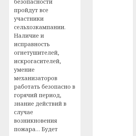
безопасности
#сша
пройдут все
участники
#телефон
сельхозкампании.
#технологии
Наличие и
исправность
#умер
огнетушителей,
#учёный
искрогасителей,
умение
#цена
механизаторов
Брест
работать безопасно в
горячий период,
Китай
знание действий в
гибель
случае
возникновения
интерьер
пожара… Будет