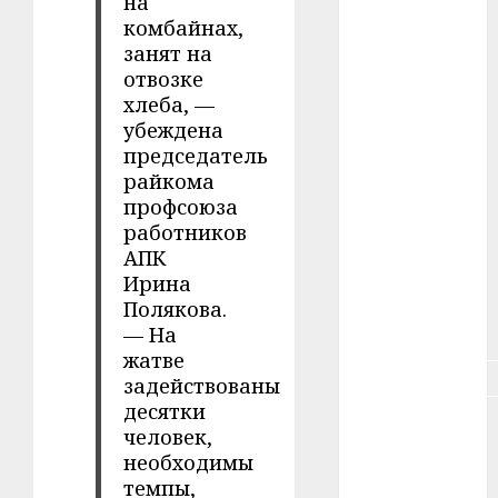
на
комбайнах,
#зарплата
занят на
отвозке
#здоровье
хлеба, —
убеждена
#ип
председатель
райкома
#кража
профсоюза
работников
#кредит
АПК
#курс_валют
Ирина
Полякова.
#налог
— На
жатве
#недвижимость
задействованы
десятки
#новости
человек,
компаний
необходимы
темпы,
#пенсия