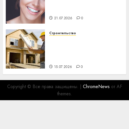
день: почему профилактика
важнее сложного лечения
21.07.2026
0
Строительство
Идеи подарков к
профессиональному
празднику День строителя
для коллег
15.07.2026
0
Copyright © Все права защищены.
|
ChromeNews
от AF
themes.