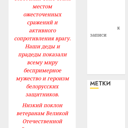
местом
Владимир
Комаров
ожесточенных
Антонина
сражений и
Федоровна
к
активного
записи
сопротивления врагу.
Поможем
Наши деды и
вместе Насте
прадеды показали
Питерской
всему миру
победить
беспримерное
болезнь
мужество и героизм
МЕТКИ
белорусских
защитников.
#blizko
Низкий поклон
#tochka
ветеранам Великой
Отечественной
#авто