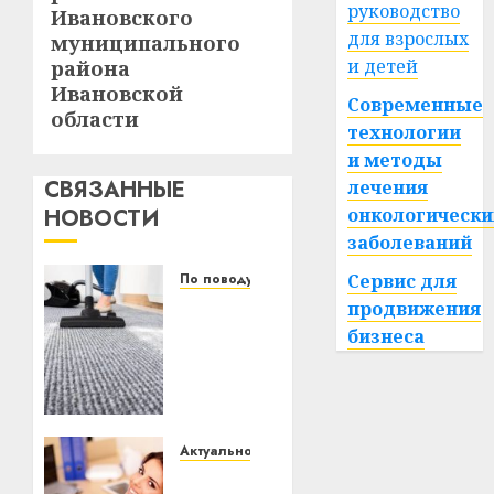
руководство
Ивановского
для взрослых
муниципального
и детей
района
Ивановской
Современные
области
технологии
и методы
СВЯЗАННЫЕ
лечения
НОВОСТИ
онкологически
заболеваний
По поводу
Сервис для
Уборка
продвижения
в
бизнеса
бизнесе:
почему
предприниматели
из
регионов
Актуально
переходят
Что