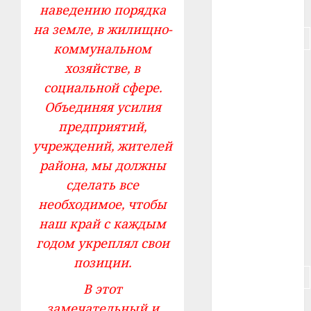
#питание
наведению порядка
на земле, в жилищно-
#подорожание
коммунальном
хозяйстве, в
#польша
социальной сфере.
#путешествие
Объединяя усилия
предприятий,
#работа
учреждений, жителей
#россия
района, мы должны
сделать все
#сигарета
необходимое, чтобы
#собака
наш край с каждым
годом укреплял свои
#сон
позиции.
#строительство
В этот
#сша
замечательный и