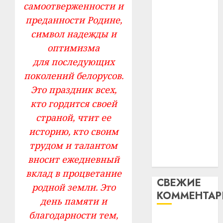
самоотверженности и
таму
2
абаронца
29.07.202
нарадз
преданности Родине,
незалежнасці
Ежы
0
символ надежды и
Беларусі
Гедро
Автом
оптимизма
Автомобиль
—
как
как
для последующих
пасля
цифро
абаро
цифровое
устрой
поколений белорусов.
незал
почем
устройство:
3
Это праздник всех,
Белару
прогр
почему
кто гордится своей
обеспе
программное
27.07.202
страной, чтит ее
станов
Витебс
обеспечение
важне
0
област
историю, кто своим
становится
механ
за
трудом и талантом
важнее
месяц
23.07.202
вносит ежедневный
механики
потер
4
вклад в процветание
13
0
СВЕЖИЕ
дерев
родной земли. Это
КОММЕНТА
и
Здоро
день памяти и
хуторо
зубов
благодарности тем,
кажды
Вывоз мусора