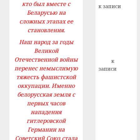
22.07.202
кто был вместе с
день:
к записи
почем
0
5
Беларусью на
Ежегодно 1
профи
сложных этапах ее
декабря
важне
становления.
отмечается
сложн
Всемирный
лечен
Наш народ за годы
день борьбы
21.07.202
Великой
со СПИДом
Отечественной войны
0
Егор
к
перенес немыслимую
записи
тяжесть фашистской
Сладкое дело
по душе —
оккупации. Именно
пчеловодство
белорусская земля с
— много лет
первых часов
назад выбрал
нападения
себе житель
гитлеровской
д. Бибиревка
Германии на
Витебского
Советский Союз стала
района