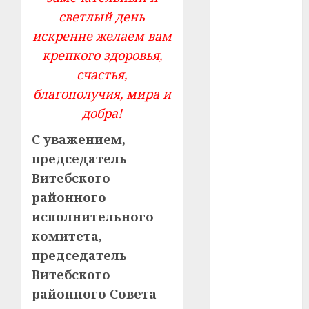
светлый день
#телефон
искренне желаем вам
крепкого здоровья,
#технологии
счастья,
#умер
благополучия, мира и
добра!
#учёный
С уважением,
#цена
председатель
Брест
Витебского
районного
Китай
исполнительного
гибель
комитета,
председатель
интерьер
Витебского
медицина
районного Совета