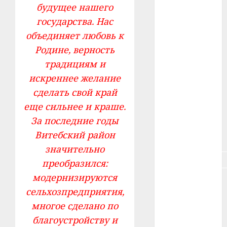
будущее нашего
#зарплата
государства. Нас
#здоровье
объединяет любовь к
Родине, верность
#ип
традициям и
#кража
искреннее желание
сделать свой край
#кредит
еще сильнее и краше.
#курс_валют
За последние годы
Витебский район
#налог
значительно
#недвижимость
преобразился:
модернизируются
#новости
компаний
сельхозпредприятия,
многое сделано по
#пенсия
благоустройству и