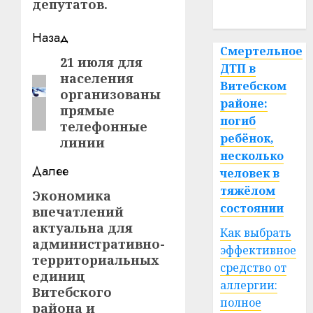
депутатов.
спорт
Навигация
Назад
Смертельное
записи
21 июля для
Предыдущая
ДТП в
населения
запись:
Витебском
организованы
районе:
прямые
погиб
телефонные
ребёнок,
линии
несколько
Далее
человек в
тяжёлом
Экономика
Следующая
состоянии
впечатлений
запись:
актуальна для
Как выбрать
административно-
эффективное
территориальных
средство от
единиц
аллергии:
Витебского
полное
района и