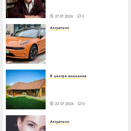
паслядоўны абаронца
незалежнасці Беларусі
27.07.2026
0
Актуально
Автомобиль как цифровое
устройство: почему
программное обеспечение
становится важнее
механики
23.07.2026
0
В центре внимания
Витебская область за месяц
потеряла 13 деревень и
хуторов
22.07.2026
0
Актуально
Здоровье зубов каждый