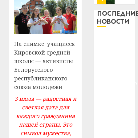
13
0
дерев
ПОСЛЕДНИ
и
Здоро
НОВОСТИ
хуторо
зубов
кажды
22.07.202
Meta и
день:
На снимке: учащиеся
BlackRock
почем
0
5
Кировской средней
вложат $14
профи
важне
млрд в
школы — активисты
сложн
Meta
строительство
Белорусского
лечен
и
центра
республиканского
BlackR
искусственного
21.07.202
союза молодежи
вложа
интеллекта
$14
0
1
3 июля — радостная и
У Мінску 120
млрд
гадоў таму
светлая дата для
в
нарадзіўся
строит
У
каждого гражданина
центр
Ежы Гедройц
Мінску
нашей страны. Это
искусс
120
—
символ мужества,
интел
гадоў
паслядоўны