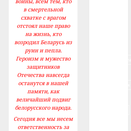
войны, всем тем, кто
в смертельной
#алкоголь
схватке с врагом
#банк
отстоял наше право
на жизнь, кто
#беларусь
возродил Беларусь из
#бизнес
руин и пепла.
Героизм и мужество
#брестская_обла
защитников
#германия
Отечества навсегда
останутся в нашей
#дальнобойщик
памяти, как
#деньга
величайший подвиг
белорусского народа.
#долгожитель
Сегодня все мы несем
#животное
ответственность за