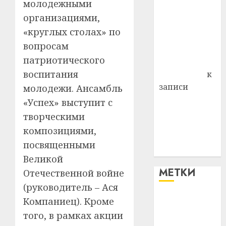
молодежными
Витебского
организациями,
района
«круглых столах» по
Владимир
вопросам
Комаров
патриотического
Антонина
воспитания
Федоровна
к
записи
молодежи. Ансамбль
Поможем
«Успех» выступит с
вместе Насте
творческими
Питерской
композициями,
победить
посвященными
болезнь
Великой
МЕТКИ
Отечественной войне
(руководитель – Ася
Компаниец). Кроме
#blizko
того, в рамках акции
#tochka