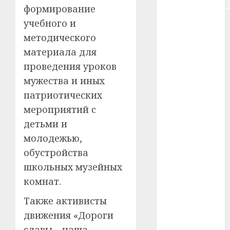
#строительство
формирование
#сша
учебного и
методического
#телефон
материала для
проведения уроков
#технологии
мужества и иных
#умер
патриотических
мероприятий с
#учёный
детьми и
#цена
молодежью,
обустройства
Брест
школьных музейных
Китай
комнат.
гибель
Также активисты
движения «Дороги
интерьер
славы – наша