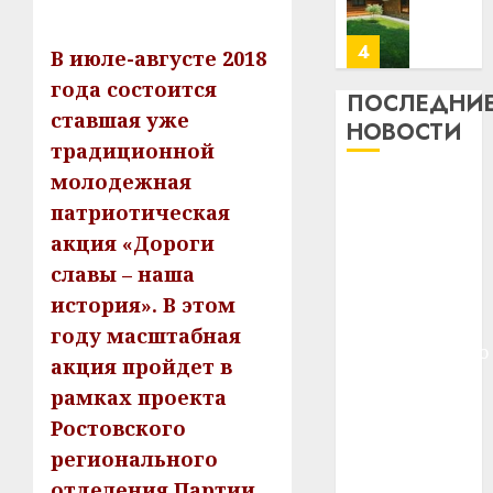
месяц
23.07.202
потер
4
В июле-августе 2018
13
0
года состоится
дерев
ПОСЛЕДНИ
ставшая уже
и
Здоро
НОВОСТИ
хуторо
зубов
традиционной
кажды
молодежная
22.07.202
Meta и
день:
патриотическая
BlackRock
почем
0
5
акция «Дороги
вложат $14
профи
важне
млрд в
славы – наша
сложн
Meta
строительство
история». В этом
лечен
и
центра
году масштабная
BlackR
искусственного
21.07.202
акция пройдет в
вложа
интеллекта
$14
0
1
рамках проекта
У Мінску 120
млрд
Ростовского
гадоў таму
в
регионального
нарадзіўся
строит
У
центр
отделения Партии
Ежы Гедройц
Мінску