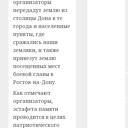
организаторы
передадут землю из
#авто
столицы Дона в те
#алкоголь
города и населенные
пункты, где
#банк
сражались наши
#беларусь
земляки, и также
привезут землю
#бизнес
посещенных мест
#брестская_обла
боевой славы в
Ростов-на-Дону.
#германия
Как отмечают
#дальнобойщик
организаторы,
эстафета памяти
#деньга
проводится в целях
#долгожитель
патриотического