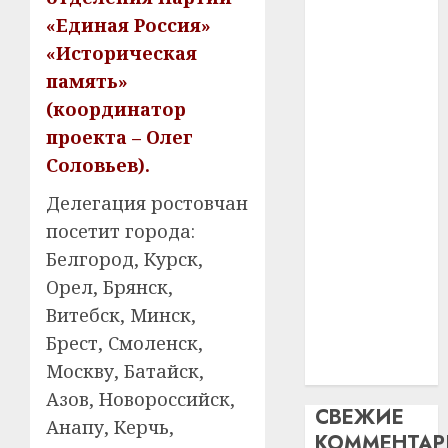
искусс
120
—
«Единая Россия»
интел
гадоў
паслядоўны
«Историческая
таму
2
абаронца
29.07.202
память»
нарадз
незалежнасці
Ежы
(координатор
0
Беларусі
Гедро
Автом
проекта – Олег
Автомобиль
—
как
Соловьев).
как
пасля
цифро
абаро
цифровое
устрой
Делегация ростовчан
незал
почем
устройство:
3
посетит города:
Белару
прогр
почему
Белгород, Курск,
обеспе
программное
27.07.202
станов
Орел, Брянск,
Витебс
обеспечение
важне
0
област
Витебск, Минск,
становится
механ
за
Брест, Смоленск,
важнее
месяц
23.07.202
Москву, Батайск,
механики
потер
4
13
Азов, Новороссийск,
0
СВЕЖИЕ
дерев
Анапу, Керчь,
КОММЕНТА
и
Здоро