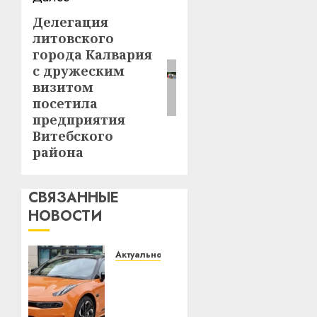
Делегация
Следующая
литовского
запись:
города Калвария
с дружеским
визитом
посетила
предприятия
Витебского
района
СВЯЗАННЫЕ
НОВОСТИ
Актуально
Автомобиль
как
цифровое