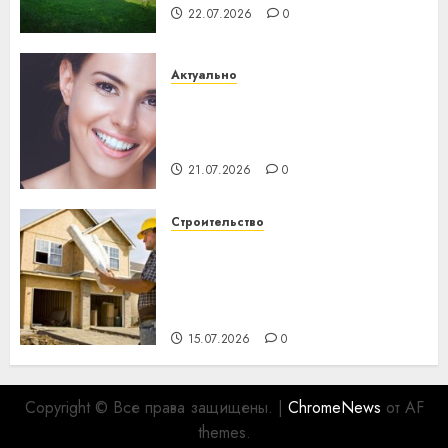
22.07.2026
0
Актуально
Здоровье зубов каждый
день: почему профилактика
важнее сложного лечения
21.07.2026
0
Строительство
Идеи подарков к
профессиональному
празднику День строителя
для коллег
15.07.2026
0
Copyright © Все права защищены.
|
ChromeNews
от AF
themes.