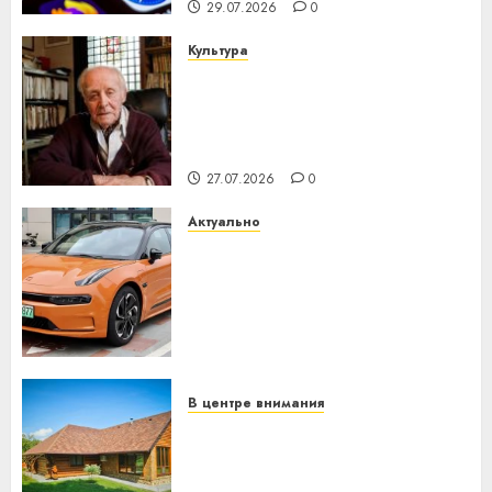
29.07.2026
0
Культура
У Мінску 120 гадоў таму
нарадзіўся Ежы Гедройц —
паслядоўны абаронца
незалежнасці Беларусі
27.07.2026
0
Актуально
Автомобиль как цифровое
устройство: почему
программное обеспечение
становится важнее
механики
23.07.2026
0
В центре внимания
Витебская область за месяц
потеряла 13 деревень и
хуторов