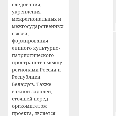
следования,
#пенсия
укрепления
#питание
межрегиональных и
межгосударственных
#подорожание
связей,
#польша
формирования
единого культурно-
#путешествие
патриотического
#работа
пространства между
регионами России и
#россия
Республики
#сигарета
Беларусь. Также
важной задачей,
#собака
стоящей перед
#сон
оргкомитетом
проекта, является