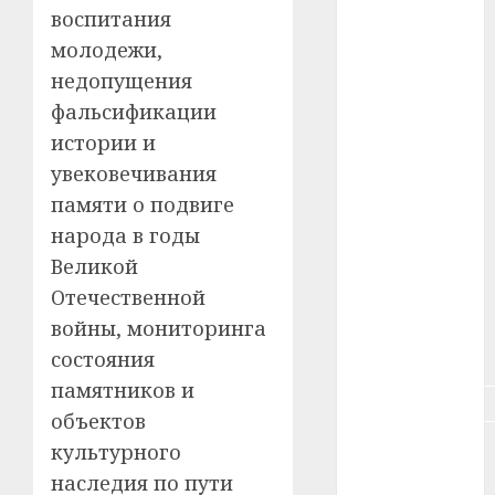
воспитания
#животное
молодежи,
#зарплата
недопущения
фальсификации
#здоровье
истории и
#ип
увековечивания
памяти о подвиге
#кража
народа в годы
#кредит
Великой
Отечественной
#курс_валют
войны, мониторинга
#налог
состояния
памятников и
#недвижимость
объектов
#новости
культурного
компаний
наследия по пути