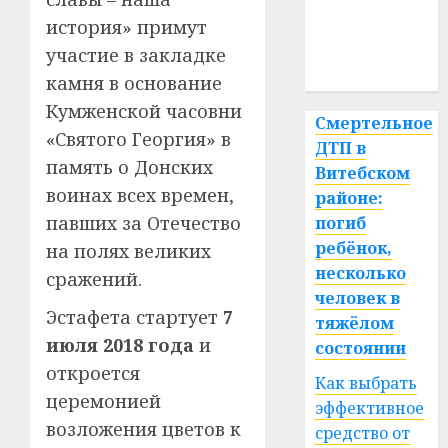
медицина
история» примут
участие в закладке
спорт
камня в основание
Кумженской часовни
Смертельное
«Святого Георгия» в
ДТП в
память о Донских
Витебском
воинах всех времен,
районе:
павших за Отечество
погиб
ребёнок,
на полях великих
несколько
сражений.
человек в
Эстафета стартует
7
тяжёлом
июля
2018
года
и
состоянии
откроется
Как выбрать
церемонией
эффективное
возложения цветов к
средство от