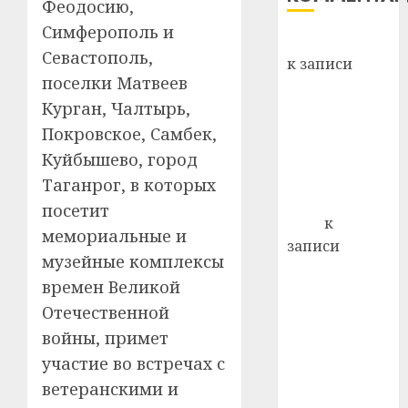
Феодосию,
хуторо
зубов
Симферополь и
кажды
Вывоз мусора
22.07.202
день:
Севастополь,
к записи
почем
0
5
поселки Матвеев
Ежегодно 1
профи
Курган, Чалтырь,
декабря
важне
отмечается
Покровское, Самбек,
сложн
Всемирный
лечен
Куйбышево, город
день борьбы
Таганрог, в которых
21.07.202
со СПИДом
посетит
0
Егор
к
мемориальные и
записи
музейные комплексы
Сладкое дело
времен Великой
по душе —
Отечественной
пчеловодство
войны, примет
— много лет
назад выбрал
участие во встречах с
себе житель
ветеранскими и
д. Бибиревка