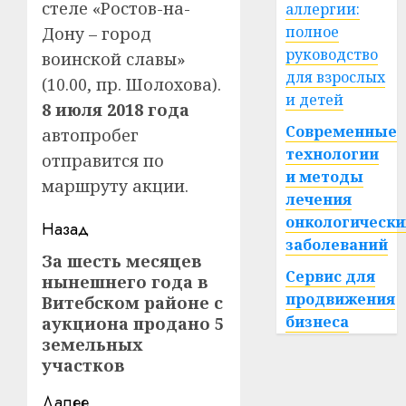
стеле «Ростов-на-
аллергии:
полное
Дону – город
руководство
воинской славы»
для взрослых
(10.00, пр. Шолохова).
и детей
8 июля 2018 года
Современные
автопробег
технологии
отправится по
и методы
маршруту акции.
лечения
онкологически
Навигация
Назад
заболеваний
записи
За шесть месяцев
Предыдущая
Сервис для
нынешнего года в
запись:
продвижения
Витебском районе с
бизнеса
аукциона продано 5
земельных
участков
Далее