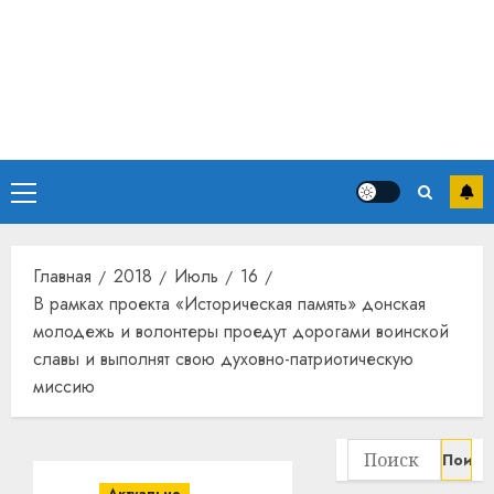
почем
3
прогр
обеспе
станов
Витебс
важне
област
механ
за
месяц
23.07.202
потер
4
Основное
13
0
меню
дерев
и
Здоро
хуторо
зубов
Главная
2018
Июль
16
кажды
В рамках проекта «Историческая память» донская
22.07.202
день:
молодежь и волонтеры проедут дорогами воинской
почем
0
5
славы и выполнят свою духовно-патриотическую
профи
миссию
важне
сложн
Meta
лечен
и
Найти:
BlackR
21.07.202