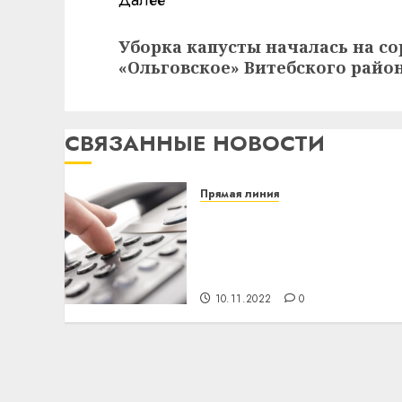
Далее
Следующая
Уборка капусты началась на с
запись:
«Ольговское» Витебского райо
СВЯЗАННЫЕ НОВОСТИ
Прямая линия
Витебский облисполком
проведет 12 ноября
прямую телефонную
линию
10.11.2022
0