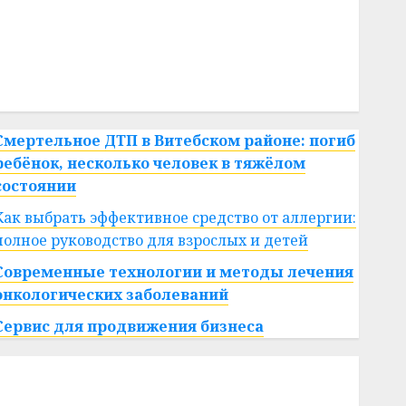
#сша
#телефон
#технологии
#умер
#учёный
#цена
Брест
Китай
гибель
интерьер
медицина
спорт
Смертельное ДТП в Витебском районе: погиб
ребёнок, несколько человек в тяжёлом
состоянии
Как выбрать эффективное средство от аллергии:
полное руководство для взрослых и детей
Современные технологии и методы лечения
онкологических заболеваний
Сервис для продвижения бизнеса