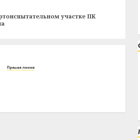
ортоиспытательном участке ПК
на
Прямая линия
Комитет государственного контроля
Витебской области 4 –5 января проводит
горячую линию с жителями области, на
которую можно обратиться по вопросу
несвоевременной выплаты заработной
платы
12.01.2021
0