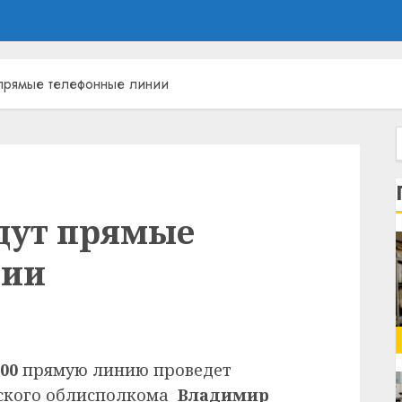
 прямые телефонные линии
йдут прямые
нии
.00
прямую линию проведет
бского облисполкома
Владимир