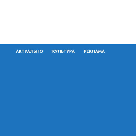
Перейти
к
содержимому
АКТУАЛЬНО
КУЛЬТУРА
РЕКЛАМА