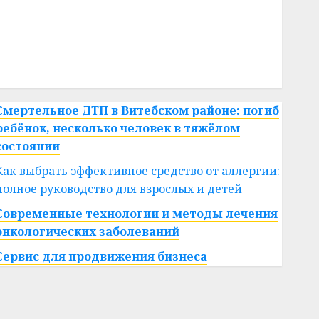
#сша
#телефон
#технологии
#умер
#учёный
#цена
Брест
Китай
гибель
интерьер
медицина
спорт
Смертельное ДТП в Витебском районе: погиб
ребёнок, несколько человек в тяжёлом
состоянии
Как выбрать эффективное средство от аллергии:
полное руководство для взрослых и детей
Современные технологии и методы лечения
онкологических заболеваний
Сервис для продвижения бизнеса