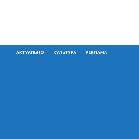
Перейти
к
содержимому
АКТУАЛЬНО
КУЛЬТУРА
РЕКЛАМА