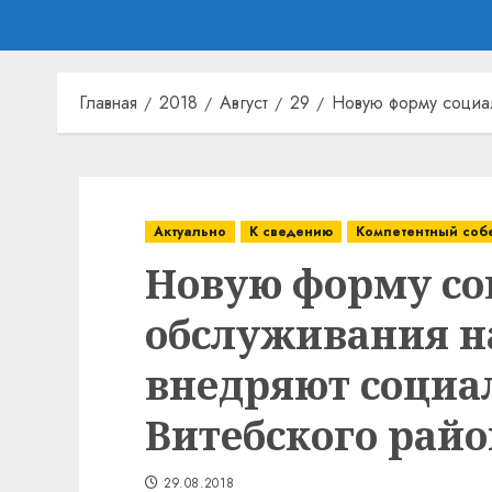
Главная
2018
Август
29
Новую форму социал
Актуально
К сведению
Компетентный соб
Новую форму со
обслуживания н
внедряют социа
Витебского райо
29.08.2018