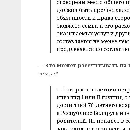
оговорены место общего 
должна быть предоставлен
обязанности и права стор
бюджета семьи и его расх
оказываемых услуг и друг
составляется не менее чем 
продлевается по согласию 
— Кто может рассчитывать на
семье?
— Совершеннолетний нет
инвалид I или II группы, 
достигший 70-летнего воз
в Республике Беларусь и о
родителей. Не попадет в с
заключил договор ренты 