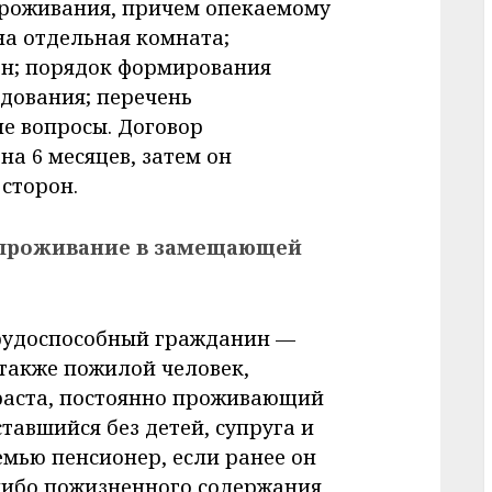
проживания, причем опекаемому
а отдельная комната;
он; порядок формирования
одования; перечень
ие вопросы. Договор
на 6 месяцев, затем он
сторон.
 проживание в замещающей
рудоспособный гражданин —
а также пожилой человек,
раста, постоянно проживающий
ставшийся без детей, супруга и
емью пенсионер, если ранее он
либо пожизненного содержания