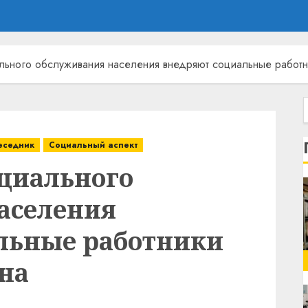
ьного обслуживания населения внедряют социальные работн
еседник
Социальный аспект
циального
аселения
льные работники
на