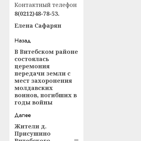
Контактный телефон
8(0212)48-78-53.
Елена Сафарян
Навигация
Назад
записи
В Витебском районе
Предыдущая
состоялась
запись:
церемония
передачи земли с
мест захоронения
молдавских
воинов, погибших в
годы войны
Далее
Жители д.
Следующая
Присушино
запись:
Витебского