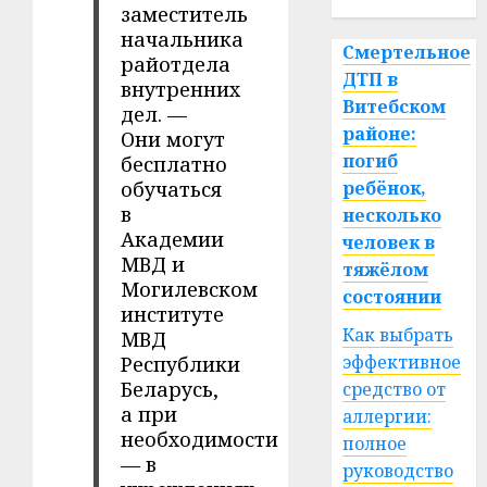
заместитель
начальника
Смертельное
райотдела
ДТП в
внутренних
Витебском
дел. —
районе:
Они могут
погиб
бесплатно
обучаться
ребёнок,
в
несколько
Академии
человек в
МВД и
тяжёлом
Могилевском
состоянии
институте
Как выбрать
МВД
эффективное
Республики
Беларусь,
средство от
а при
аллергии:
необходимости
полное
— в
руководство