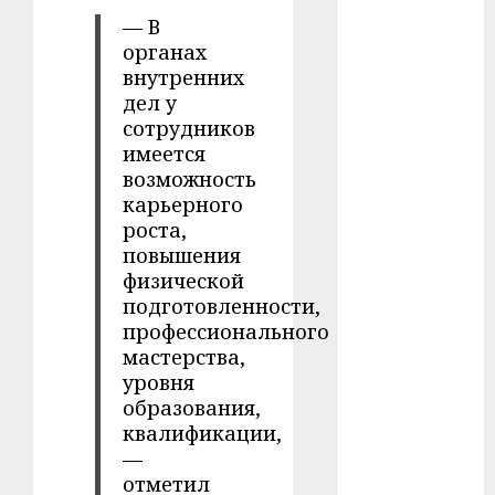
#телефон
— В
органах
#технологии
внутренних
дел у
#умер
сотрудников
имеется
#учёный
возможность
карьерного
#цена
роста,
Брест
повышения
физической
Китай
подготовленности,
профессионального
гибель
мастерства,
уровня
интерьер
образования,
квалификации,
медицина
—
отметил
спорт