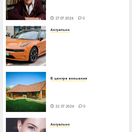
паслядоўны абаронца
незалежнасці Беларусі
27.07.2026
0
Актуально
Автомобиль как цифровое
устройство: почему
программное обеспечение
становится важнее
механики
23.07.2026
0
В центре внимания
Витебская область за месяц
потеряла 13 деревень и
хуторов
22.07.2026
0
Актуально
Здоровье зубов каждый