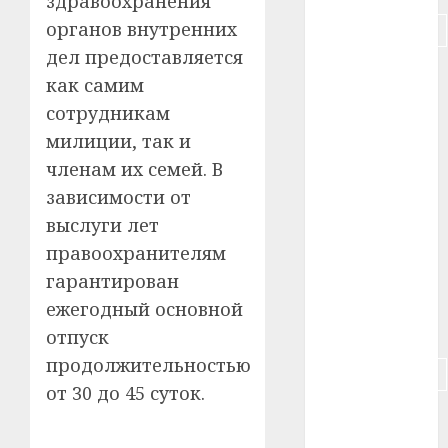
здравоохранения
органов внутренних
#подорожание
дел предоставляется
#польша
как самим
сотрудникам
#путешествие
милиции, так и
#работа
членам их семей. В
зависимости от
#россия
выслуги лет
#сигарета
правоохранителям
гарантирован
#собака
ежегодный основной
#сон
отпуск
продолжительностью
#строительство
от 30 до 45 суток.
#сша