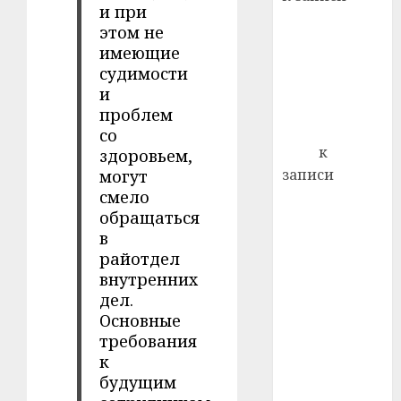
почем
0
и при
5
Ежегодно 1
профи
этом не
декабря
важне
имеющие
отмечается
сложн
судимости
Всемирный
лечен
и
день борьбы
проблем
21.07.202
со СПИДом
со
0
Егор
к
здоровьем,
записи
могут
смело
Сладкое дело
обращаться
по душе —
в
пчеловодство
райотдел
— много лет
внутренних
назад выбрал
дел.
себе житель
Основные
д. Бибиревка
требования
Витебского
к
района
будущим
Владимир