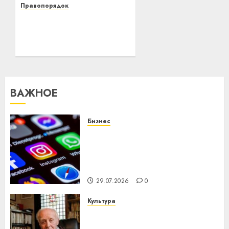
Правопорядок
В Летчанский
сельисполком
Витебского района
пригласили граждан,
находящихся под
пристальным
вниманием милиции
ВАЖНОЕ
26.12.2020
0
Бизнес
Meta и BlackRock вложат $14
млрд в строительство
центра искусственного
интеллекта
29.07.2026
0
Культура
У Мінску 120 гадоў таму
нарадзіўся Ежы Гедройц —