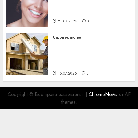
день: почему профилактика
важнее сложного лечения
21.07.2026
0
Строительство
Идеи подарков к
профессиональному
празднику День строителя
для коллег
15.07.2026
0
Copyright © Все права защищены.
|
ChromeNews
от AF
themes.