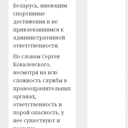
#алкоголь
Беларусь, имеющим
спортивные
#банк
достижения и не
#беларусь
привлекавшимся к
административной
#бизнес
ответственности.
#брестская_обла
По словам Сергея
#германия
Ковалевского,
несмотря на всю
#дальнобойщик
сложность службы в
правоохранительных
#деньга
органах,
#долгожитель
ответственность и
порой опасность, у
#животное
нее существуют и
#зарплата