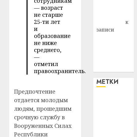
сотрудникам
Комаров
— возраст
не старше
Антонина
25-ти лет
Федоровна
к
и
записи
образование
Поможем
не ниже
вместе Насте
среднего,
Питерской
—
победить
отметил
болезнь
правоохранитель.
МЕТКИ
Предпочтение
отдается молодым
#blizko
людям, прошедшим
#tochka
срочную службу в
Вооруженных Силах
#авто
Республики