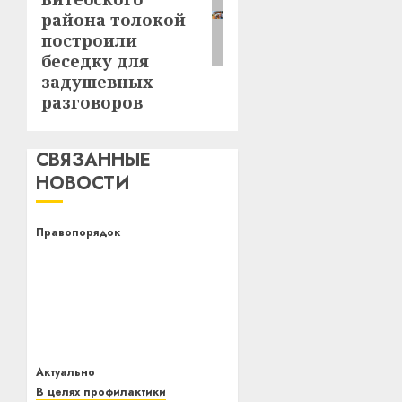
района толокой
построили
беседку для
задушевных
разговоров
СВЯЗАННЫЕ
НОВОСТИ
Правопорядок
Сотрудники ОВД
Витебского
райисполкома провели
специальное
комплексное
мероприятие «Быт»
Актуально
02.01.2021
0
В целях профилактики