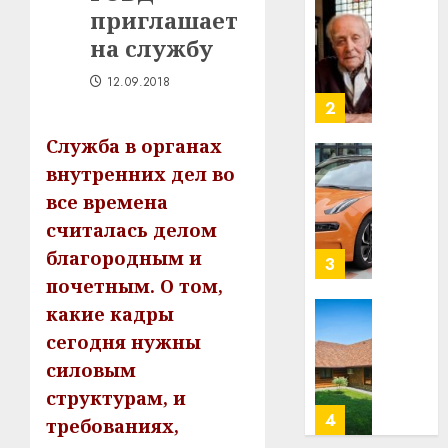
строит
приглашает
У
центр
Мінску
на службу
искусс
120
интел
гадоў
12.09.2018
таму
2
29.07.202
нарадз
Служба в органах
Ежы
0
Гедро
Автом
внутренних дел во
—
как
все времена
пасля
цифро
считалась делом
абаро
устрой
благородным и
незал
почем
3
Белару
прогр
почетным. О том,
обеспе
какие кадры
27.07.202
станов
Витебс
сегодня нужны
важне
0
област
силовым
механ
за
месяц
структурам, и
23.07.202
потер
4
требованиях,
13
0