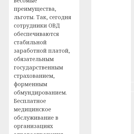
весомые
преимущества,
#здоровье
льготы. Так, сегодня
#ип
сотрудники ОВД
обеспечиваются
#кража
стабильной
#кредит
заработной платой,
обязательным
#курс_валют
государственным
#налог
страхованием,
форменным
#недвижимость
обмундированием.
#новости
Бесплатное
компаний
медицинское
обслуживание в
#пенсия
организациях
#питание