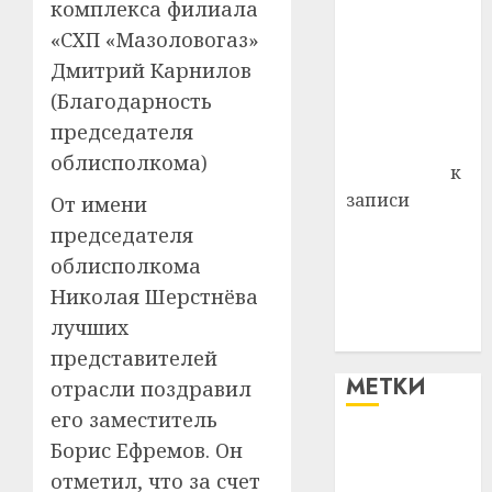
комплекса филиала
д. Бибиревка
Витебского
«СХП «Мазоловогаз»
района
Дмитрий Карнилов
Владимир
(Благодарность
Комаров
председателя
Антонина
облисполкома)
Федоровна
к
записи
От имени
Поможем
председателя
вместе Насте
облисполкома
Питерской
Николая Шерстнёва
победить
лучших
болезнь
представителей
МЕТКИ
отрасли поздравил
его заместитель
Борис Ефремов. Он
#blizko
отметил, что за счет