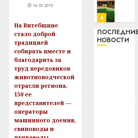
кажды
16.03.2019
22.07.202
день:
почем
0
5
профи
На Витебщине
важне
ПОСЛЕДНИ
стало доброй
сложн
Meta
НОВОСТИ
традицией
лечен
и
собирать вместе и
BlackR
21.07.202
Meta и
вложа
благодарить за
BlackRock
$14
0
1
труд передовиков
вложат $14
млрд
животноводческой
в
млрд в
строит
отрасли региона.
У
строительство
центр
Мінску
150 ее
центра
искусс
120
искусственного
представителей —
интел
гадоў
интеллекта
операторы
таму
2
29.07.202
У Мінску 120
нарадз
машинного доения,
гадоў таму
Ежы
0
свиноводы и
нарадзіўся
Гедро
Автом
птицеводы,