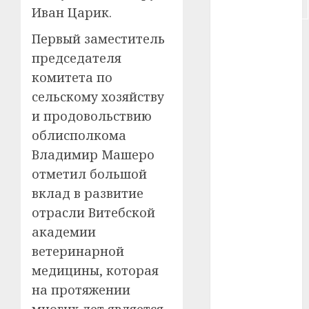
#строительство
Иван Царик.
#сша
Первый заместитель
председателя
#телефон
комитета по
сельскому хозяйству
#технологии
и продовольствию
#умер
облисполкома
Владимир Машеро
#учёный
отметил большой
#цена
вклад в развитие
отрасли Витебской
Брест
академии
Китай
ветеринарной
медицины, которая
гибель
на протяжении
интерьер