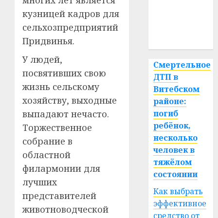
многих лет является
кузницей кадров для
медицина
сельхозпредприятий
спорт
Придвинья.
У людей,
Смертельное
посвятивших свою
ДТП в
жизнь сельскому
Витебском
хозяйству, выходные
районе:
выпадают нечасто.
погиб
ребёнок,
Торжественное
несколько
собрание в
человек в
областной
тяжёлом
филармонии для
состоянии
лучших
Как выбрать
представителей
эффективное
животноводческой
средство от