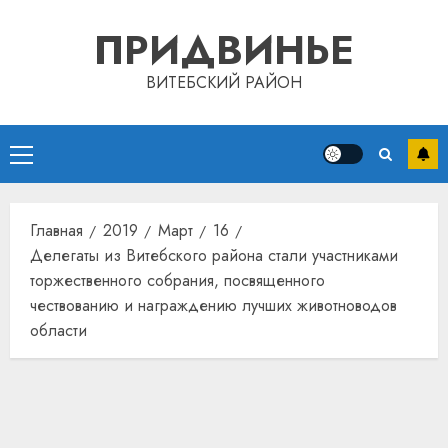
Перейти
ПРИДВИНЬЕ
к
содержимому
ВИТЕБСКИЙ РАЙОН
Основное
меню
Автом
Главная
2019
Март
16
как
Делегаты из Витебского района стали участниками
цифро
торжественного собрания, посвященного
устрой
чествованию и награждению лучших животноводов
почем
3
прогр
области
обеспе
станов
Витебс
важне
област
механ
за
месяц