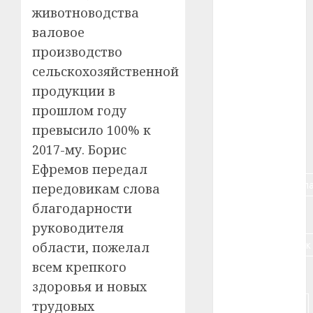
#tochka
животноводства
валовое
#авто
производство
#алкоголь
сельскохозяйственной
продукции в
#банк
прошлом году
#беларусь
превысило 100% к
2017-му. Борис
#бизнес
Ефремов передал
#брестская_обла
передовикам слова
благодарности
#германия
руководителя
#дальнобойщик
области, пожелал
всем крепкого
#деньга
здоровья и новых
#долгожитель
трудовых