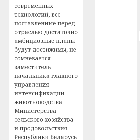
современных
#пенсия
технологий, все
#питание
поставленные перед
отраслью достаточно
#подорожание
амбициозные планы
будут достижимы, не
#польша
сомневается
#путешествие
заместитель
начальника главного
#работа
управления
#россия
интенсификации
животноводства
#сигарета
Министерства
#собака
сельского хозяйства
и продовольствия
#сон
Республики Беларусь