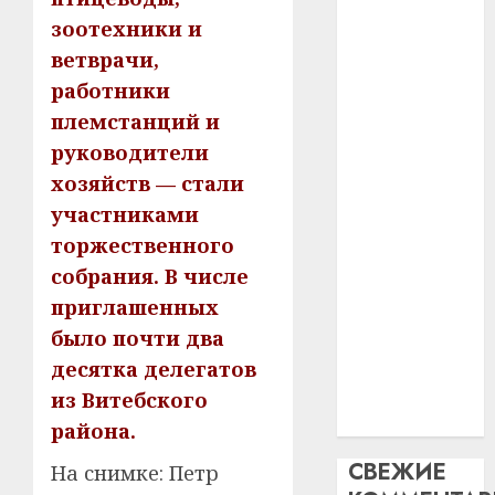
—
Ежы Гедройц
как
зоотехники и
пасля
цифро
—
абаро
устрой
ветврачи,
паслядоўны
незал
почем
3
работники
абаронца
Белару
прогр
незалежнасці
племстанций и
обеспе
27.07.202
Беларусі
руководители
станов
Витебс
Автомобиль
важне
0
област
хозяйств — стали
как
механ
за
участниками
цифровое
месяц
торжественного
23.07.202
потер
устройство:
4
собрания. В числе
13
0
почему
дерев
приглашенных
программное
и
Здоро
было почти два
обеспечение
хуторо
зубов
становится
десятка делегатов
кажды
22.07.202
важнее
из Витебского
день:
механики
почем
0
района.
5
профи
СВЕЖИЕ
На снимке: Петр
важне