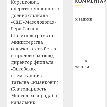
КОММЕНТА
сложн
Коренкович,
лечен
оператор машинного
Вывоз мусора
доения филиала
21.07.202
к записи
«СХП «Мазоловогаз»
0
Ежегодно 1
Вера Сасина
декабря
(Почетная грамота
отмечается
Министерства
Всемирный
сельского хозяйства
день борьбы
со СПИДом
и продовольствия),
Егор
к
директор филиала
записи
«Витебская
Сладкое дело
племстанция»
по душе —
Татьяна Симанкович
пчеловодство
(Благодарность
— много лет
Минсельхозпрода) и
назад выбрал
начальник
себе житель