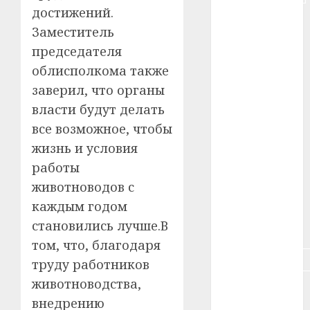
достижений.
#животное
Заместитель
председателя
#зарплата
облисполкома также
#здоровье
заверил, что органы
власти будут делать
#ип
все возможное, чтобы
#кража
жизнь и условия
работы
#кредит
животноводов с
#курс_валют
каждым годом
становились лучше.В
#налог
том, что, благодаря
#недвижимость
труду работников
животноводства,
#новости
компаний
внедрению