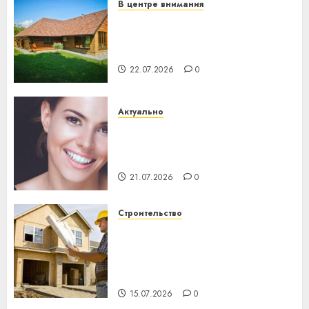
В центре внимания
Витебская область за месяц
потеряла 13 деревень и
хуторов
22.07.2026
0
Актуально
Здоровье зубов каждый
день: почему профилактика
важнее сложного лечения
21.07.2026
0
Строительство
Идеи подарков к
профессиональному
празднику День строителя
для коллег
15.07.2026
0