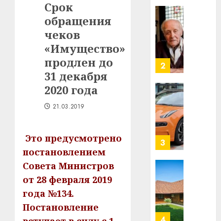
Срок
в
обращения
строит
У
центр
Мінску
чеков
искусс
120
«Имущество»
интел
гадоў
продлен до
таму
2
29.07.202
31 декабря
нарадз
Ежы
0
2020 года
Гедро
Автом
—
21.03.2019
как
пасля
цифро
абаро
устрой
Это предусмотрено
незал
почем
3
Белару
постановлением
прогр
обеспе
Совета Министров
27.07.202
станов
Витебс
от 28 февраля 2019
важне
0
област
года №134.
механ
за
Постановление
месяц
23.07.202
потер
4