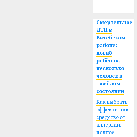
спорт
Смертельное
ДТП в
Витебском
районе:
погиб
ребёнок,
несколько
человек в
тяжёлом
состоянии
Как выбрать
эффективное
средство от
аллергии:
полное