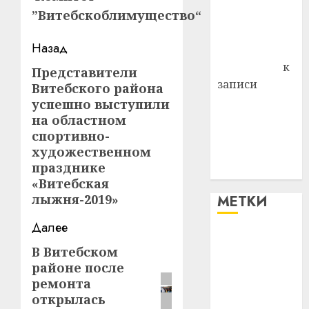
”Витебскоблимущество“
Владимир
Комаров
Навигация
Назад
Антонина
Федоровна
к
записи
Представители
Предыдущая
записи
Витебского района
запись:
Поможем
успешно выступили
вместе Насте
на областном
спортивно-
Питерской
художественном
победить
празднике
болезнь
«Витебская
лыжня-2019»
МЕТКИ
Далее
#blizko
В Витебском
Следующая
районе после
запись:
#tochka
ремонта
открылась
#авто