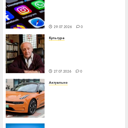
Meta и BlackRock вложат $14
млрд в строительство
центра искусственного
интеллекта
29.07.2026
0
Культура
У Мінску 120 гадоў таму
нарадзіўся Ежы Гедройц —
паслядоўны абаронца
незалежнасці Беларусі
27.07.2026
0
Актуально
Автомобиль как цифровое
устройство: почему
программное обеспечение
становится важнее
механики
23.07.2026
0