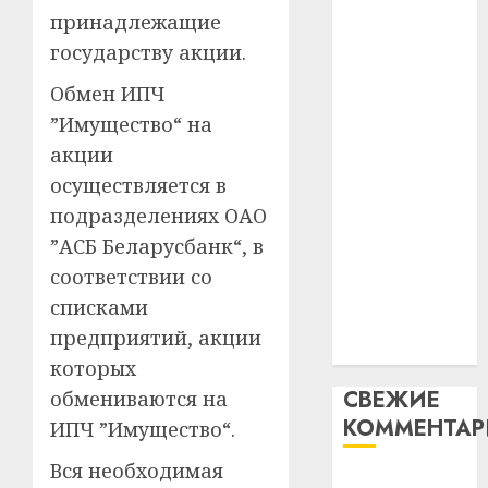
таму
2
принадлежащие
абаронца
29.07.202
нарадз
государству акции.
незалежнасці
Ежы
0
Беларусі
Гедро
Автом
Обмен ИПЧ
Автомобиль
—
как
”Имущество“ на
как
пасля
цифро
акции
абаро
цифровое
устрой
незал
осуществляется в
почем
устройство:
3
Белару
прогр
подразделениях ОАО
почему
обеспе
программное
”АСБ Беларусбанк“, в
27.07.202
станов
Витебс
обеспечение
соответствии со
важне
0
област
становится
механ
списками
за
важнее
месяц
предприятий, акции
23.07.202
механики
потер
4
которых
13
0
СВЕЖИЕ
обмениваются на
дерев
КОММЕНТА
и
ИПЧ ”Имущество“.
Здоро
хуторо
зубов
Вся необходимая
кажды
Вывоз мусора