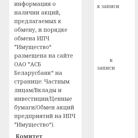
22.07.202
информация о
день:
к записи
почем
0
5
наличии акций,
Ежегодно 1
профи
предлагаемых к
декабря
важне
обмену, и порядке
отмечается
сложн
Всемирный
лечен
обмена ИПЧ
день борьбы
”Имущество“
21.07.202
со СПИДом
размещена на сайте
0
Егор
к
ОАО ”АСБ
записи
Беларусбанк“ на
Сладкое дело
странице: Частным
по душе —
лицам/Вклады и
пчеловодство
инвестиции/Ценные
— много лет
назад выбрал
бумаги/Обмен акций
себе житель
предприятий на ИПЧ
д. Бибиревка
”Имущество“).
Витебского
Комитет
района