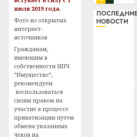
вступает в силу с 1
13
0
июля 2019 года.
дерев
ПОСЛЕДНИ
и
Здоро
Фото из открытых
НОВОСТИ
хуторо
зубов
интернет-
кажды
22.07.202
Meta и
источников
день:
BlackRock
почем
0
5
Гражданам,
вложат $14
профи
имеющим в
важне
млрд в
собственности ИПЧ
сложн
Meta
строительство
лечен
и
”Имущество“,
центра
BlackR
искусственного
рекомендуем
21.07.202
вложа
интеллекта
воспользоваться
$14
0
1
У Мінску 120
своим правом на
млрд
гадоў таму
в
участие в процессе
нарадзіўся
строит
У
приватизации путем
центр
Ежы Гедройц
Мінску
обмена указанных
искусс
120
—
интел
чеков на
гадоў
паслядоўны