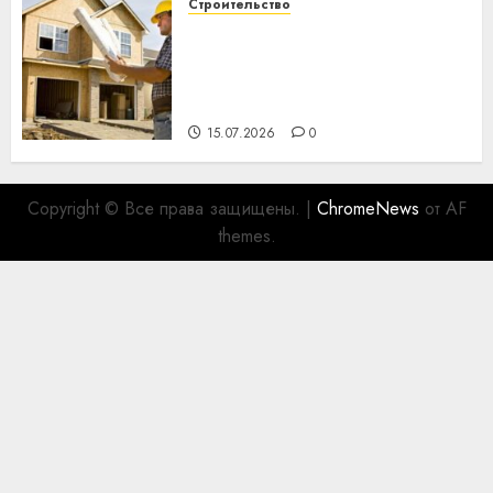
Строительство
Идеи подарков к
профессиональному
празднику День строителя
для коллег
15.07.2026
0
Copyright © Все права защищены.
|
ChromeNews
от AF
themes.