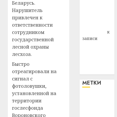
Беларусь.
района
Нарушитель
Владимир
привлечен к
Комаров
ответственности
Антонина
сотрудником
Федоровна
к
записи
государственной
Поможем
лесной охраны
вместе Насте
лесхоза.
Питерской
Быстро
победить
отреагировали на
болезнь
сигнал с
МЕТКИ
фотоловушки,
установленной на
#blizko
территории
гослесфонда
#tochka
Вороновского