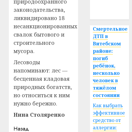
медицина
природоохранного
законодательства,
спорт
ликвидировано 18
несанкционированных
Смертельное
свалок бытового и
ДТП в
строительного
Витебском
мусора.
районе:
погиб
Лесоводы
ребёнок,
напоминают: лес —
несколько
бесценная кладовая
человек в
природных богатств,
тяжёлом
но относиться к ним
состоянии
нужно бережно.
Как выбрать
эффективное
Нина Столяренко
средство от
Навигация
аллергии:
Назад