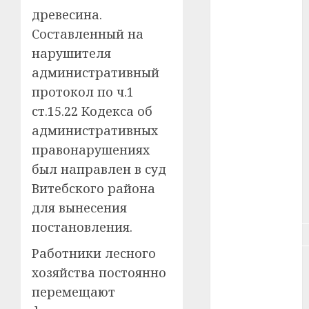
древесина.
#зарплата
Составленный на
нарушителя
#здоровье
административный
#ип
протокол по ч.1
ст.15.22 Кодекса об
#кража
административных
#кредит
правонарушениях
был направлен в суд
#курс_валют
Витебского района
#налог
для вынесения
постановления.
#недвижимость
Работники лесного
#новости
хозяйства постоянно
компаний
перемещают
#пенсия