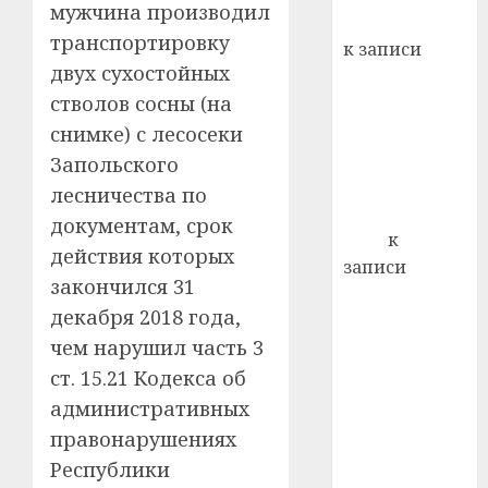
мужчина производил
кажды
Вывоз мусора
22.07.202
день:
транспортировку
к записи
почем
0
5
двух сухостойных
Ежегодно 1
профи
стволов сосны (на
декабря
важне
отмечается
снимке) с лесосеки
сложн
Всемирный
лечен
Запольского
день борьбы
лесничества по
21.07.202
со СПИДом
документам, срок
0
Егор
к
действия которых
записи
закончился 31
Сладкое дело
декабря 2018 года,
по душе —
чем нарушил часть 3
пчеловодство
— много лет
ст. 15.21 Кодекса об
назад выбрал
административных
себе житель
правонарушениях
д. Бибиревка
Республики
Витебского