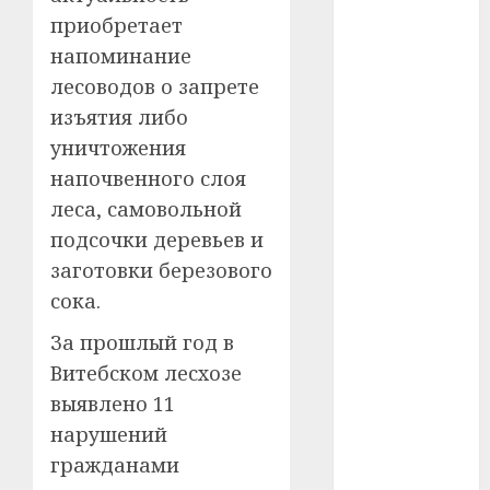
#сша
приобретает
напоминание
#телефон
лесоводов о запрете
#технологии
изъятия либо
уничтожения
#умер
напочвенного слоя
леса, самовольной
#учёный
подсочки деревьев и
#цена
заготовки березового
сока.
Брест
За прошлый год в
Китай
Витебском лесхозе
гибель
выявлено 11
нарушений
интерьер
гражданами