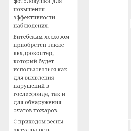
фотоловушки для
повышения
#питание
эффективности
#подорожание
наблюдения.
#польша
Витебским лесхозом
приобретен также
#путешествие
квадрокоптер,
который будет
#работа
использоваться как
#россия
для выявления
нарушений в
#сигарета
гослесфонде, так и
#собака
для обнаружения
очагов пожаров.
#сон
С приходом весны
#строительство
актуальность