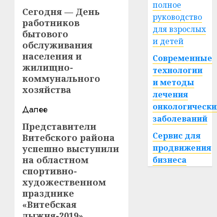
полное
записи
Сегодня — День
Предыдущая
руководство
работников
запись:
для взрослых
бытового
и детей
обслуживания
населения и
Современные
жилищно-
технологии
коммунального
и методы
хозяйства
лечения
онкологически
Далее
заболеваний
Представители
Следующая
Сервис для
Витебского района
запись:
продвижения
успешно выступили
на областном
бизнеса
спортивно-
художественном
празднике
«Витебская
лыжня-2019»