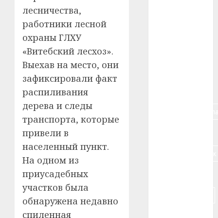
#авто
лесничества,
работники лесной
#алкоголь
охраны ГЛХУ
#банк
«Витебский лесхоз».
Выехав на место, они
#беларусь
зафиксировали факт
#бизнес
распиливания
дерева и следы
#брестская_обла
транспорта, которые
#германия
привели в
населенный пункт.
#дальнобойщик
На одном из
приусадебных
#деньга
участков была
#долгожитель
обнаружена недавно
спиленная
#животное