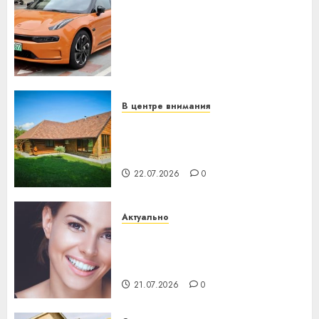
Автомобиль как цифровое
устройство: почему
программное обеспечение
становится важнее
механики
23.07.2026
0
В центре внимания
Витебская область за месяц
потеряла 13 деревень и
хуторов
22.07.2026
0
Актуально
Здоровье зубов каждый
день: почему профилактика
важнее сложного лечения
21.07.2026
0