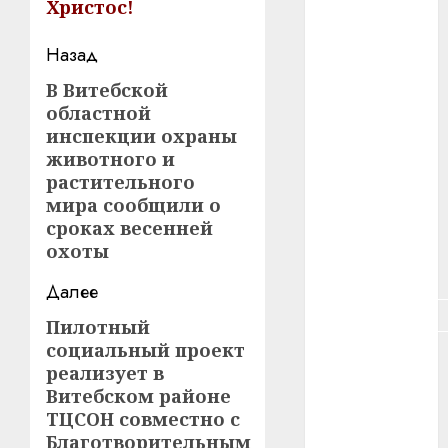
Христос!
#зарплата
Навигация
Назад
#здоровье
записи
В Витебской
Предыдущая
#ип
областной
запись:
инспекции охраны
#кража
животного и
растительного
#кредит
мира сообщили о
сроках весенней
#курс_валют
охоты
#налог
Далее
#недвижимость
Пилотный
Следующая
социальный проект
запись:
#новости
реализует в
компаний
Витебском районе
#пенсия
ТЦСОН совместно с
Благотворительным