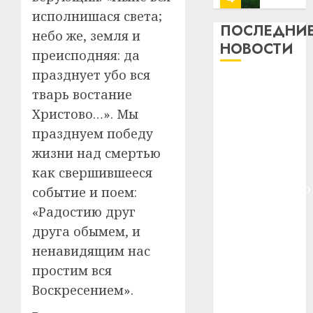
13
0
исполнишася света;
дерев
ПОСЛЕДНИ
небо же, земля и
и
Здоро
НОВОСТИ
преисподняя: да
хуторо
зубов
кажды
празднует убо вся
22.07.202
Meta и
день:
тварь востание
BlackRock
почем
0
5
Христово…». Мы
вложат $14
профи
празднуем победу
важне
млрд в
сложн
Meta
жизни над смертью
строительство
лечен
и
центра
как свершившееся
BlackR
искусственного
событие и поем:
21.07.202
вложа
интеллекта
«Радостию друг
$14
0
1
У Мінску 120
млрд
друга обымем, и
гадоў таму
в
ненавидящим нас
нарадзіўся
строит
У
простим вся
центр
Ежы Гедройц
Мінску
Воскресением».
искусс
120
—
интел
гадоў
паслядоўны