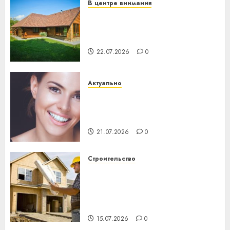
В центре внимания
Витебская область за месяц
потеряла 13 деревень и
хуторов
22.07.2026
0
Актуально
Здоровье зубов каждый
день: почему профилактика
важнее сложного лечения
21.07.2026
0
Строительство
Идеи подарков к
профессиональному
празднику День строителя
для коллег
15.07.2026
0