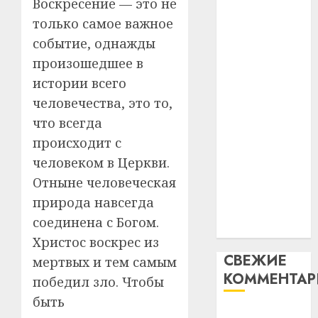
Воскресение — это не
таму
2
абаронца
29.07.202
только самое важное
нарадз
незалежнасці
Ежы
0
событие, однажды
Беларусі
Гедро
Автом
произошедшее в
Автомобиль
—
как
истории всего
как
пасля
цифро
человечества, это то,
абаро
цифровое
устрой
незал
почем
что всегда
устройство:
3
Белару
прогр
почему
происходит с
обеспе
программное
27.07.202
человеком в Церкви.
станов
Витебс
обеспечение
Отныне человеческая
важне
0
област
становится
механ
за
природа навсегда
важнее
месяц
соединена с Богом.
23.07.202
механики
потер
4
Христос воскрес из
13
0
СВЕЖИЕ
мертвых и тем самым
дерев
КОММЕНТА
и
Здоро
победил зло. Чтобы
хуторо
зубов
быть
кажды
Вывоз мусора