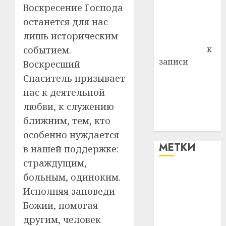
Воскресение Господа
Владимир
останется для нас
Комаров
лишь историческим
Антонина
Федоровна
к
событием.
записи
Воскресший
Поможем
Спаситель призывает
вместе Насте
нас к деятельной
Питерской
любви, к служению
победить
ближним, тем, кто
болезнь
особенно нуждается
МЕТКИ
в нашей поддержке:
страждущим,
больным, одиноким.
#blizko
Исполняя заповеди
#tochka
Божии, помогая
другим, человек
#авто