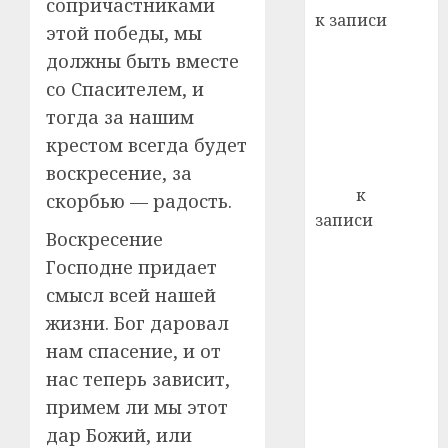
22.07.202
сопричастниками
день:
к записи
этой победы, мы
почем
0
5
Ежегодно 1
профи
должны быть вместе
декабря
важне
со Спасителем, и
отмечается
сложн
тогда за нашим
Всемирный
лечен
крестом всегда будет
день борьбы
21.07.202
со СПИДом
воскресение, за
0
Егор
к
скорбью — радость.
записи
Воскресение
Сладкое дело
Господне придает
по душе —
смысл всей нашей
пчеловодство
— много лет
жизни. Бог даровал
назад выбрал
нам спасение, и от
себе житель
нас теперь зависит,
д. Бибиревка
примем ли мы этот
Витебского
дар Божий, или
района