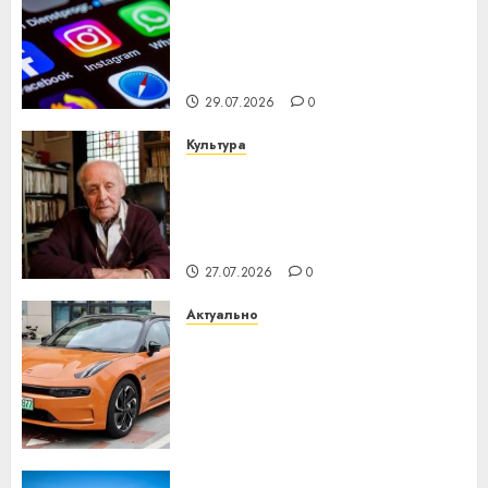
Meta и BlackRock вложат $14
млрд в строительство
центра искусственного
интеллекта
29.07.2026
0
Культура
У Мінску 120 гадоў таму
нарадзіўся Ежы Гедройц —
паслядоўны абаронца
незалежнасці Беларусі
27.07.2026
0
Актуально
Автомобиль как цифровое
устройство: почему
программное обеспечение
становится важнее
механики
23.07.2026
0