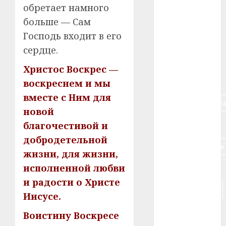
обретает намного
#алкоголь
больше — Сам
Господь входит в его
#банк
сердце.
#беларусь
Христос Воскрес —
#бизнес
воскреснем и мы
вместе с Ним для
#брестская_обла
новой
#германия
благочестивой и
добродетельной
#дальнобойщик
жизни, для жизни,
исполненной любви
#деньга
и радости о Христе
#долгожитель
Иисусе.
#животное
Воистину Воскресе