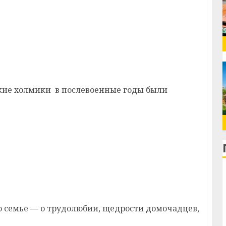
ской могиле к 9 Мая установлен новый
кие холмики в послевоенные годы были
 о семье — о трудолюбии, щедрости домочадцев,