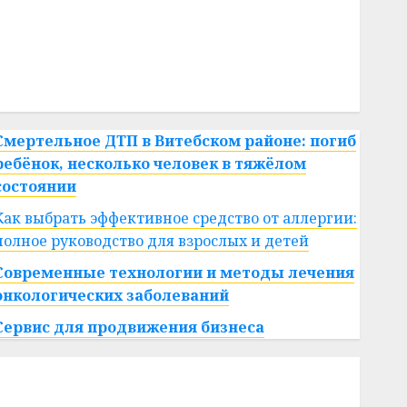
#сша
#телефон
#технологии
#умер
#учёный
#цена
Брест
Китай
гибель
интерьер
медицина
спорт
Смертельное ДТП в Витебском районе: погиб
ребёнок, несколько человек в тяжёлом
состоянии
Как выбрать эффективное средство от аллергии:
полное руководство для взрослых и детей
Современные технологии и методы лечения
онкологических заболеваний
Сервис для продвижения бизнеса