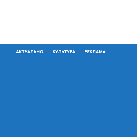
Перейти
к
содержимому
АКТУАЛЬНО
КУЛЬТУРА
РЕКЛАМА