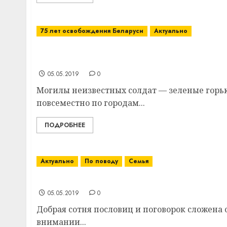
75 лет освобождения Беларуси
Актуально
В д. Орешенки Витебского района на брат
памятник
05.05.2019
0
Могилы неизвестных солдат — зеленые горь
повсеместно по городам...
ПОДРОБНЕЕ
Актуально
По поводу
Семья
Сегодня отмечается День семьи
05.05.2019
0
Добрая сотня пословиц и поговорок сложена
внимании...