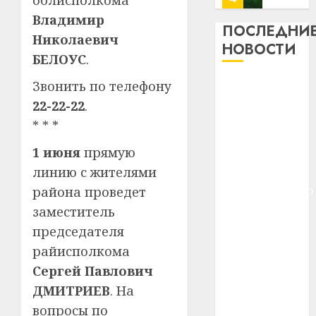
облисполкома
13
0
Владимир
дерев
ПОСЛЕДНИ
Николаевич
и
Здоро
НОВОСТИ
хуторо
БЕЛОУС
.
зубов
кажды
22.07.202
Meta и
Звонить по телефону
день:
BlackRock
22-22-22
.
почем
0
5
вложат $14
профи
* * *
важне
млрд в
1 июня
прямую
сложн
Meta
строительство
лечен
и
линию с жителями
центра
BlackR
искусственного
района проведет
21.07.202
вложа
интеллекта
заместитель
$14
0
1
У Мінску 120
председателя
млрд
гадоў таму
в
райисполкома
нарадзіўся
строит
У
Сергей Павлович
центр
Ежы Гедройц
Мінску
ДМИТРИЕВ
. На
искусс
120
—
интел
вопросы по
гадоў
паслядоўны