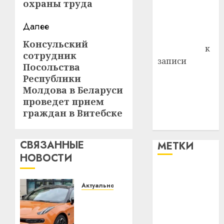
охраны труда
Владимир
Комаров
Далее
Антонина
Консульский
Следующая
Федоровна
к
сотрудник
запись:
записи
Посольства
Поможем
Республики
вместе Насте
Молдова в Беларуси
Питерской
проведет прием
победить
граждан в Витебске
болезнь
СВЯЗАННЫЕ
МЕТКИ
НОВОСТИ
#blizko
Актуально
#tochka
Автомобиль
как
#авто
цифровое