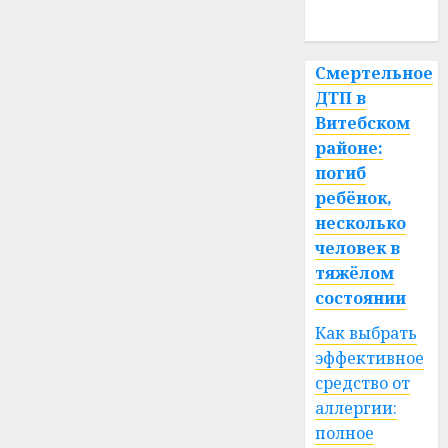
спорт
Смертельное
ДТП в
Витебском
районе:
погиб
ребёнок,
несколько
человек в
тяжёлом
состоянии
Как выбрать
эффективное
средство от
аллергии:
полное