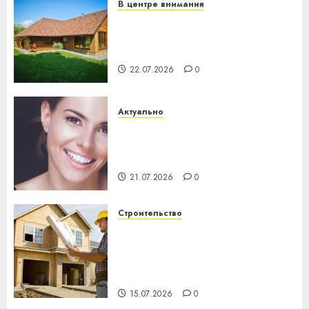
В центре внимания
Витебская область за месяц
потеряла 13 деревень и
хуторов
22.07.2026
0
Актуально
Здоровье зубов каждый
день: почему профилактика
важнее сложного лечения
21.07.2026
0
Строительство
Идеи подарков к
профессиональному
празднику День строителя
для коллег
15.07.2026
0