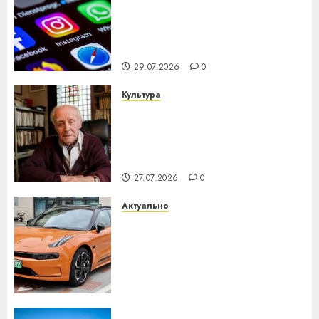
Meta и BlackRock вложат $14
млрд в строительство
центра искусственного
интеллекта
29.07.2026
0
Культура
У Мінску 120 гадоў таму
нарадзіўся Ежы Гедройц —
паслядоўны абаронца
незалежнасці Беларусі
27.07.2026
0
Актуально
Автомобиль как цифровое
устройство: почему
программное обеспечение
становится важнее
механики
23.07.2026
0