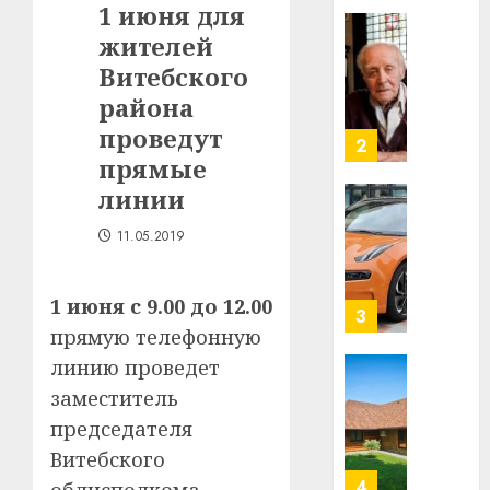
1 июня для
в
жителей
строит
У
центр
Мінску
Витебского
искусс
120
района
интел
гадоў
проведут
таму
2
29.07.202
прямые
нарадз
Ежы
0
линии
Гедро
Автом
—
11.05.2019
как
пасля
цифро
абаро
устрой
1 июня с 9.00 до 12.00
незал
почем
3
Белару
прямую телефонную
прогр
обеспе
линию проведет
27.07.202
станов
Витебс
заместитель
важне
0
област
председателя
механ
за
Витебского
месяц
23.07.202
потер
4