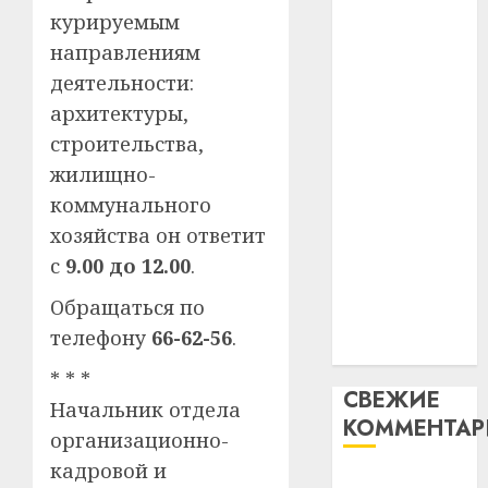
таму
2
курируемым
абаронца
29.07.202
нарадз
направлениям
незалежнасці
Ежы
0
Беларусі
деятельности:
Гедро
Автом
Автомобиль
—
архитектуры,
как
как
пасля
цифро
строительства,
абаро
цифровое
устрой
жилищно-
незал
почем
устройство:
3
коммунального
Белару
прогр
почему
обеспе
хозяйства он ответит
программное
27.07.202
станов
Витебс
с
9.00 до 12.00
.
обеспечение
важне
0
област
становится
механ
Обращаться по
за
важнее
месяц
телефону
66-62-56
.
23.07.202
механики
потер
4
* * *
13
0
СВЕЖИЕ
дерев
Начальник отдела
КОММЕНТА
и
Здоро
организационно-
хуторо
зубов
кадровой и
кажды
Вывоз мусора