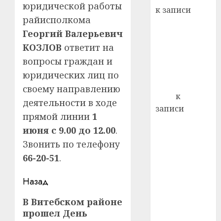
22.07.202
юридической работы
день:
к записи
почем
0
5
райисполкома
Ежегодно 1
профи
Георгий Валерьевич
декабря
важне
КОЗЛОВ
ответит на
отмечается
сложн
Всемирный
лечен
вопросы граждан и
день борьбы
юридических лиц по
21.07.202
со СПИДом
своему направлению
0
Егор
к
деятельности в ходе
записи
прямой линии
1
Сладкое дело
июня с 9.00 до 12.00
.
по душе —
Звонить по телефону
пчеловодство
66-20-51
.
— много лет
назад выбрал
Навигация
Назад
себе житель
д. Бибиревка
записи
Предыдущая
В Витебском районе
Витебского
прошел День
запись:
района