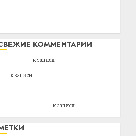
Meta и BlackRock вложат $14
Беларусі
млрд в строительство
Автомобиль как цифровое устройство: почему
центра искусственного
программное обеспечение становится важнее
интеллекта
механики
1
29.07.2026
0
СВЕЖИЕ КОММЕНТАРИИ
Культура
У Мінску 120 гадоў таму
Вывоз мусора
к записи
Ежегодно 1 декабря
нарадзіўся Ежы Гедройц —
паслядоўны абаронца
отмечается Всемирный день борьбы со СПИДом
незалежнасці Беларусі
Егор
к записи
Сладкое дело по душе —
2
27.07.2026
0
пчеловодство — много лет назад выбрал себе
житель д. Бибиревка Витебского района
Актуально
Владимир Комаров
Автомобиль как цифровое
Антонина Федоровна
к записи
Поможем вместе
устройство: почему
Насте Питерской победить болезнь
программное обеспечение
становится важнее
МЕТКИ
3
механики
23.07.2026
0