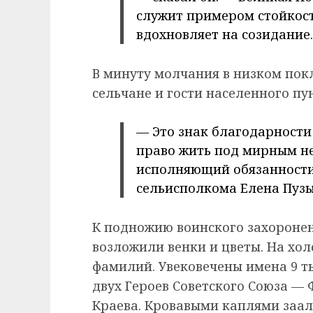
служит примером стойкост
вдохновляет на созидание.
В минуту молчания в низком покл
сельчане и гости населенного пу
— Это знак благодарности
право жить под мирным н
исполняющий обязанности
сельисполкома Елена Пузы
К подножию воинского захороне
возложили венки и цветы. На хо
фамилий. Увековечены имена 9 ты
двух Героев Советского Союза —
Краева. Кровавыми каплями заал