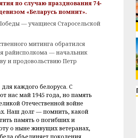
тия по случаю празднования 74-
девизом «Беларусь помнит».
Победы — учащиеся Старосельской
ственного митинга обратился
ля райисполкома — начальник
тву и продовольствию Петр
 для каждого белоруса. С
т нас май 1945 года, но память
Великой Отечественной войне
ах. Наш долг — помнить, какой
тить память о погибших и
оту о ныне живущих ветеранах,
обеда объединяет поколения,