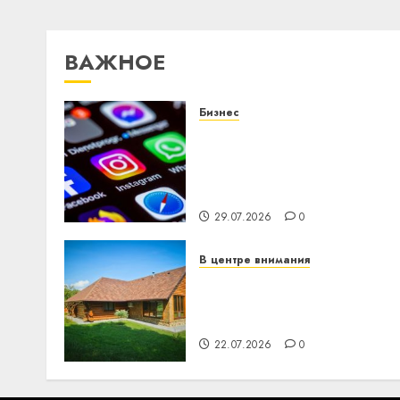
ВАЖНОЕ
Бизнес
Meta и BlackRock вложат
$14 млрд в строительств
центра искусственного
интеллекта
29.07.2026
0
В центре внимания
Витебская область за
месяц потеряла 13
деревень и хуторов
22.07.2026
0