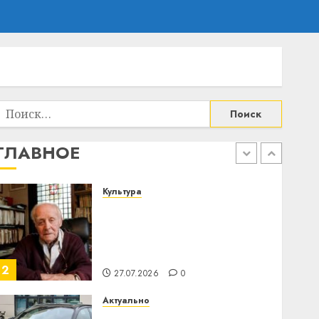
день: почему профилактика
важнее сложного лечения
21.07.2026
0
5
Бизнес
Meta и BlackRock вложат $14
Найти:
млрд в строительство
центра искусственного
интеллекта
ГЛАВНОЕ
1
29.07.2026
0
Культура
У Мінску 120 гадоў таму
нарадзіўся Ежы Гедройц —
паслядоўны абаронца
незалежнасці Беларусі
2
27.07.2026
0
Актуально
Автомобиль как цифровое