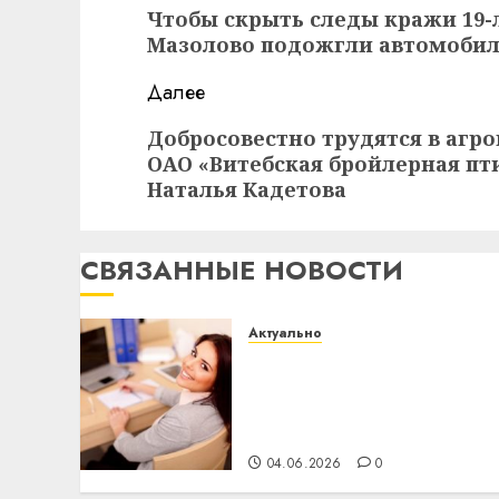
записи
Предыдущая
Чтобы скрыть следы кражи 19-
запись:
Мазолово подожгли автомоби
Далее
Следующая
Добросовестно трудятся в агр
ОАО «Витебская бройлерная пт
запись:
Наталья Кадетова
СВЯЗАННЫЕ НОВОСТИ
Актуально
Что делать, если
пробные тесты
показывают низкий
результат
04.06.2026
0