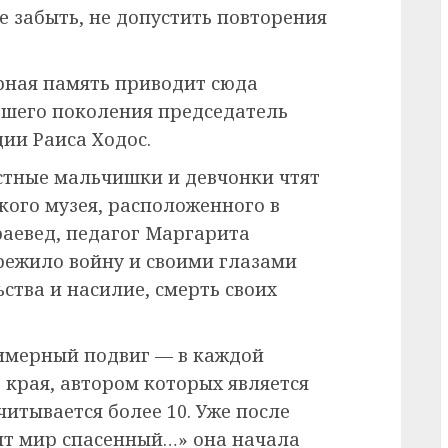
 забыть, не допустить повторения
арная память приводит сюда
ршего поколения председатель
ии Раиса Ходос.
естные мальчишки и девчонки чтят
кого музея, расположенного в
раевед, педагог Маргарита
режило войну и своими глазами
ьства и насилие, смерть своих
римерный подвиг — в каждой
 края, автором которых является
итывается более 10. Уже после
ит мир спасенный…» она начала