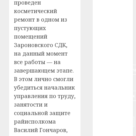
проведен
#авто
косметический
#алкоголь
ремонт в одном из
пустующих
#банк
помещений
#беларусь
Зароновского СДК,
на данный момент
#бизнес
все работы — на
#брестская_обла
завершающем этапе.
В этом лично смогли
#германия
убедиться начальник
#дальнобойщик
управления по труду,
занятости и
#деньга
социальной защите
райисполкома
#долгожитель
Василий Гончаров,
#животное