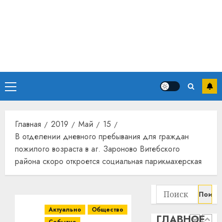
прогр
обеспе
станов
Витебс
важне
област
механ
за
месяц
23.07.202
потер
4
13
0
Основное
дерев
и
меню
Здоро
хуторо
зубов
кажды
Главная
2019
Май
15
22.07.202
день:
В отделении дневного пребывания для граждан
почем
0
5
пожилого возраста в аг. Зароново Витебского
профи
района скоро откроется социальная парикмахерская
важне
сложн
Meta
лечен
и
Найти:
BlackR
21.07.202
вложа
Актуально
Общество
ГЛАВНОЕ
$14
0