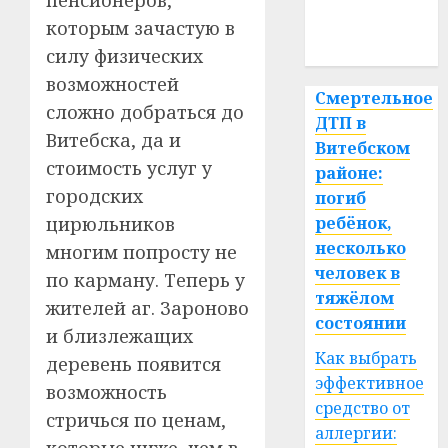
медицина
которым зачастую в
спорт
силу физических
возможностей
Смертельное
сложно добраться до
ДТП в
Витебска, да и
Витебском
стоимость услуг у
районе:
городских
погиб
цирюльников
ребёнок,
несколько
многим попросту не
человек в
по карману. Теперь у
тяжёлом
жителей аг. Зароново
состоянии
и близлежащих
Как выбрать
деревень появится
эффективное
возможность
средство от
стричься по ценам,
аллергии:
которые ниже, чем в