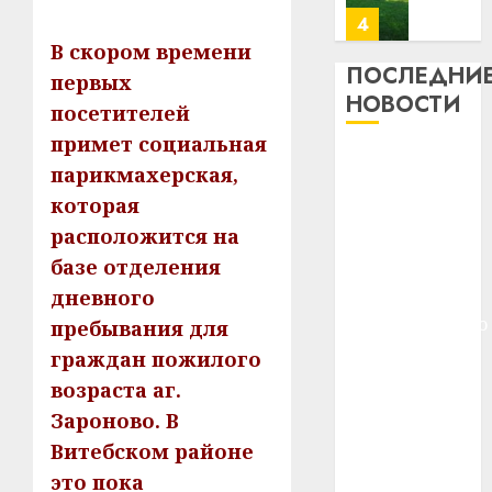
23.07.202
потер
4
13
0
В скором времени
дерев
ПОСЛЕДНИ
первых
и
Здоро
НОВОСТИ
посетителей
хуторо
зубов
примет социальная
кажды
22.07.202
Meta и
день:
парикмахерская,
BlackRock
почем
0
5
которая
вложат $14
профи
расположится на
важне
млрд в
сложн
базе отделения
Meta
строительство
лечен
и
дневного
центра
BlackR
искусственного
пребывания для
21.07.202
вложа
интеллекта
граждан пожилого
$14
0
1
У Мінску 120
млрд
возраста аг.
гадоў таму
в
Зароново. В
нарадзіўся
строит
У
Витебском районе
центр
Ежы Гедройц
Мінску
это пока
искусс
120
—