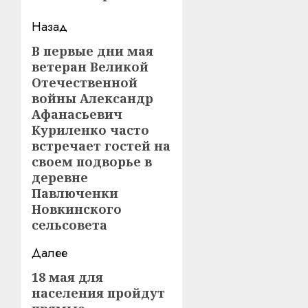
Навигация
Назад
записи
В первые дни мая
Предыдущая
ветеран Великой
запись:
Отечественной
войны Александр
Афанасьевич
Куриленко часто
встречает гостей на
своем подворье в
деревне
Павлюченки
Новкинского
сельсовета
Далее
18 мая для
Следующая
населения пройдут
запись: