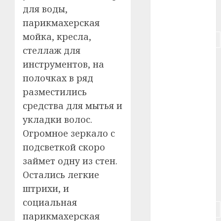
для воды,
#питание
парикмахерская
мойка, кресла,
#подорожание
стеллаж для
#польша
инструментов, на
полочках в ряд
#путешествие
разместились
#работа
средства для мытья и
укладки волос.
#россия
Огромное зеркало с
#сигарета
подсветкой скоро
займет одну из стен.
#собака
Остались легкие
#сон
штрихи, и
социальная
#строительство
парикмахерская