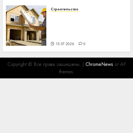
Строительство
Идеи подарков к
профессиональному
празднику День строителя
для коллег
15.07.2026
0
Copyright © Все права защищены.
|
ChromeNews
от AF
themes.