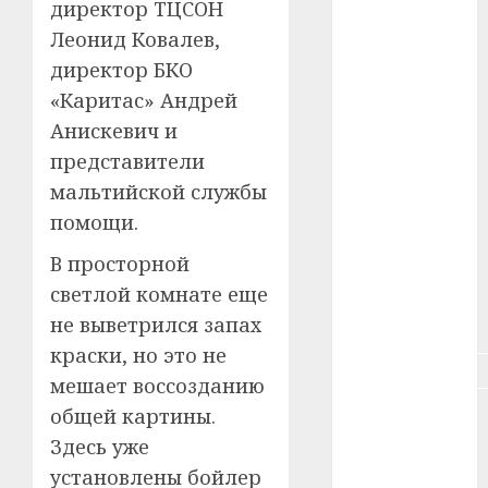
директор ТЦСОН
Леонид Ковалев,
#зарплата
директор БКО
#здоровье
«Каритас» Андрей
Анискевич и
#ип
представители
#кража
мальтийской службы
помощи.
#кредит
В просторной
#курс_валют
светлой комнате еще
#налог
не выветрился запах
краски, но это не
#недвижимость
мешает воссозданию
общей картины.
#новости
компаний
Здесь уже
установлены бойлер
#пенсия