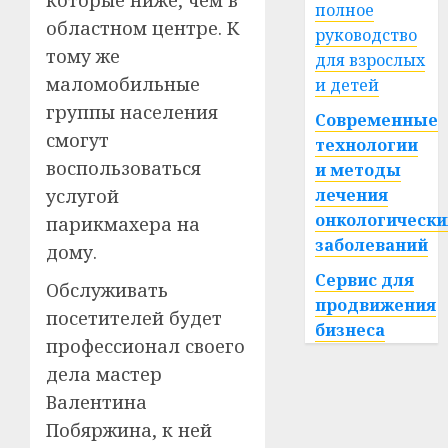
полное
областном центре. К
руководство
тому же
для взрослых
маломобильные
и детей
группы населения
Современные
смогут
технологии
воспользоваться
и методы
услугой
лечения
онкологически
парикмахера на
заболеваний
дому.
Сервис для
Обслуживать
продвижения
посетителей будет
бизнеса
профессионал своего
дела мастер
Валентина
Побяржина, к ней