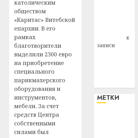
католическим
района
обществом
Владимир
«Каритас» Витебской
Комаров
епархии. В его
Антонина
рамках
Федоровна
к
благотворители
записи
Поможем
выделили 2300 евро
вместе Насте
на приобретение
Питерской
специального
победить
парикмахерского
болезнь
оборудования и
МЕТКИ
инструментов,
мебели. За счет
средств Центра
#blizko
собственными
#tochka
силами был