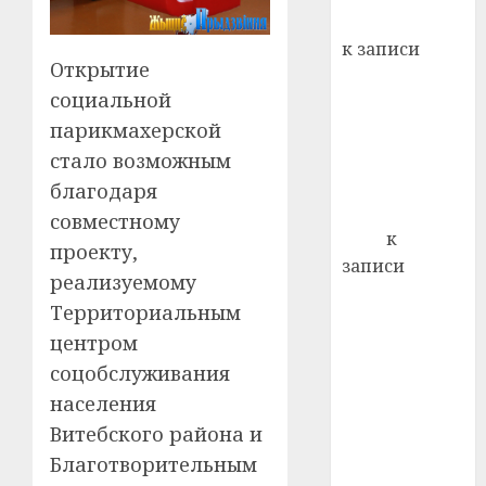
кажды
Вывоз мусора
22.07.202
день:
к записи
почем
0
5
Открытие
Ежегодно 1
профи
социальной
декабря
важне
парикмахерской
отмечается
сложн
Всемирный
лечен
стало возможным
день борьбы
благодаря
21.07.202
со СПИДом
совместному
0
Егор
к
проекту,
записи
реализуемому
Сладкое дело
Территориальным
по душе —
центром
пчеловодство
соцобслуживания
— много лет
назад выбрал
населения
себе житель
Витебского района и
д. Бибиревка
Благотворительным
Витебского