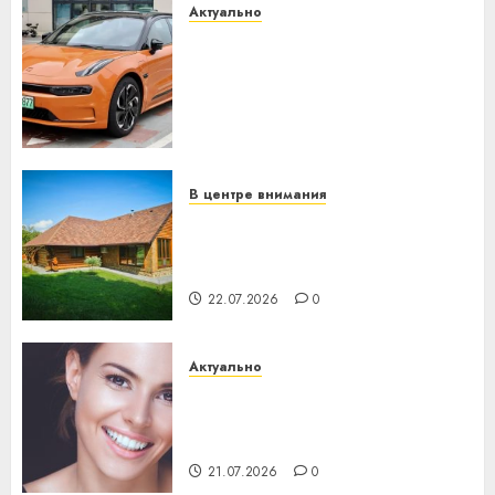
Актуально
Автомобиль как цифровое
устройство: почему
программное обеспечение
становится важнее
механики
23.07.2026
0
В центре внимания
Витебская область за месяц
потеряла 13 деревень и
хуторов
22.07.2026
0
Актуально
Здоровье зубов каждый
день: почему профилактика
важнее сложного лечения
21.07.2026
0