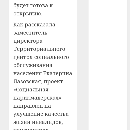
будет готова к
#сша
открытию.
#телефон
Как рассказала
#технологии
заместитель
директора
#умер
Территориального
#учёный
центра социального
обслуживания
#цена
населения Екатерина
Брест
Лазовская, проект
«Социальная
Китай
парикмахерская»
гибель
направлен на
улучшение качества
интерьер
жизни инвалидов,
пенсионеров,