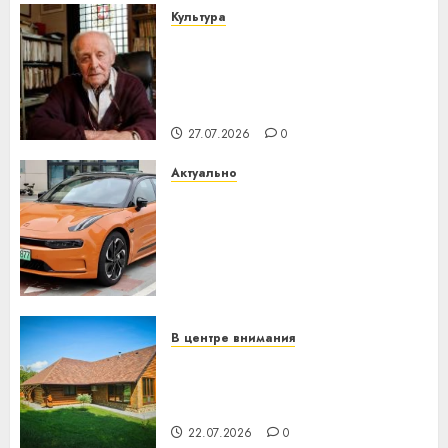
Культура
У Мінску 120 гадоў таму
нарадзіўся Ежы Гедройц —
паслядоўны абаронца
незалежнасці Беларусі
27.07.2026
0
Актуально
Автомобиль как цифровое
устройство: почему
программное обеспечение
становится важнее
механики
23.07.2026
0
В центре внимания
Витебская область за месяц
потеряла 13 деревень и
хуторов
22.07.2026
0