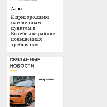
Далее
К пригородным
Следующая
населенным
запись:
пунктам в
Витебском районе
повышенные
требования
СВЯЗАННЫЕ
НОВОСТИ
Актуально
Автомобиль
как
цифровое
устройство:
почему