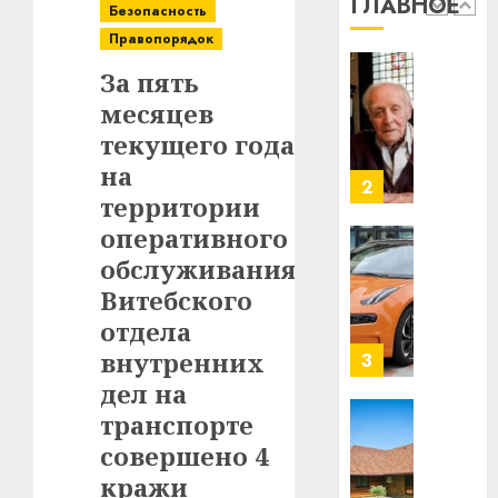
ГЛАВНОЕ
$14
0
Безопасность
1
млрд
Правопорядок
в
За пять
строит
У
центр
месяцев
Мінску
искусс
120
текущего года
интел
гадоў
на
таму
2
29.07.202
территории
нарадз
Ежы
0
оперативного
Гедро
Автом
обслуживания
—
как
Витебского
пасля
цифро
отдела
абаро
устрой
незал
почем
внутренних
3
Белару
прогр
дел на
обеспе
транспорте
27.07.202
станов
Витебс
совершено 4
важне
0
област
механ
за
кражи