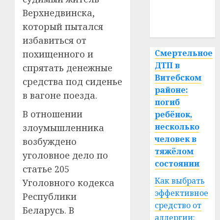
медицина
Верхнедвинска,
который пытался
спорт
избавиться от
Смертельное
похищенного и
ДТП в
спрятать денежные
Витебском
средства под сиденье
районе:
в вагоне поезда.
погиб
В отношении
ребёнок,
несколько
злоумышленника
человек в
возбуждено
тяжёлом
уголовное дело по
состоянии
статье 205
Как выбрать
Уголовного кодекса
эффективное
Республики
средство от
Беларусь. В
аллергии: