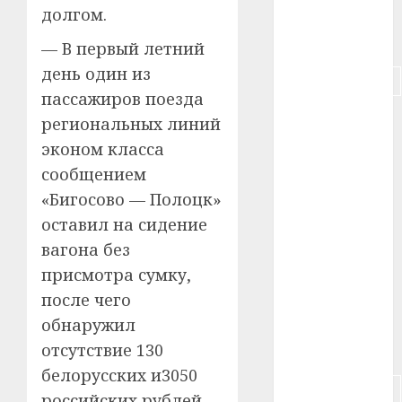
#пенсия
долгом.
#питание
— В первый летний
день один из
#подорожание
пассажиров поезда
#польша
региональных линий
эконом класса
#путешествие
сообщением
#работа
«Бигосово — Полоцк»
оставил на сидение
#россия
вагона без
#сигарета
присмотра сумку,
после чего
#собака
обнаружил
отсутствие 130
#сон
белорусских и3050
#строительство
российских рублей.