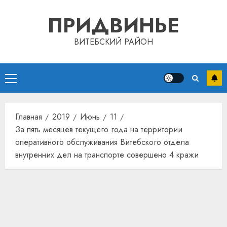
Перейти
ПРИДВИНЬЕ
к
содержимому
ВИТЕБСКИЙ РАЙОН
Основное
меню
Главная
2019
Июнь
11
За пять месяцев текущего года на территории
оперативного обслуживания Витебского отдела
внутренних дел на транспорте совершено 4 кражи
Автом
как
цифро
устрой
почем
3