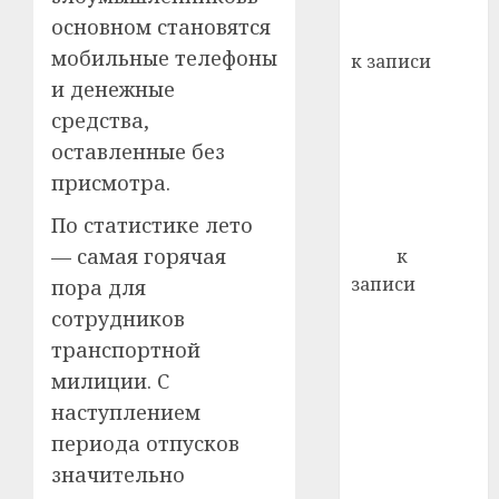
хуторо
зубов
основном становятся
кажды
Вывоз мусора
22.07.202
день:
мобильные телефоны
к записи
почем
0
5
и денежные
Ежегодно 1
профи
декабря
средства,
важне
отмечается
сложн
оставленные без
Всемирный
лечен
присмотра.
день борьбы
21.07.202
По статистике лето
со СПИДом
0
— самая горячая
Егор
к
записи
пора для
Сладкое дело
сотрудников
по душе —
транспортной
пчеловодство
милиции. С
— много лет
наступлением
назад выбрал
периода отпусков
себе житель
значительно
д. Бибиревка