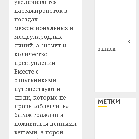
увеличивается
Витебского
района
пассажиропоток в
Владимир
поездах
Комаров
межрегиональных и
Антонина
международных
Федоровна
к
линий, а значит и
записи
количество
Поможем
преступлений.
вместе Насте
Вместе с
Питерской
отпускниками
победить
болезнь
путешествуют и
люди, которые не
МЕТКИ
прочь «облегчить»
багаж граждан и
#blizko
поживиться ценными
вещами, а порой
#tochka