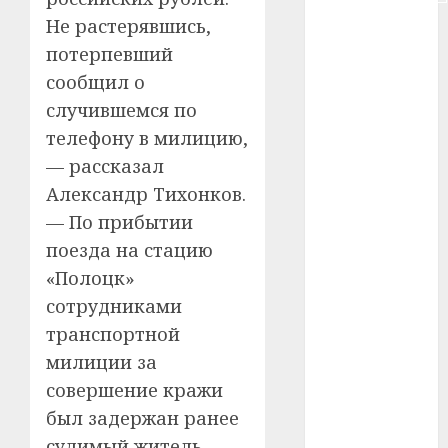
Не растерявшись,
#сша
потерпевший
#телефон
сообщил о
случившемся по
#технологии
телефону в милицию,
#умер
— рассказал
Александр Тихонков.
#учёный
— По прибытии
#цена
поезда на стацию
«Полоцк»
Брест
сотрудниками
Китай
транспортной
милиции за
гибель
совершение кражи
интерьер
был задержан ранее
судимый житель