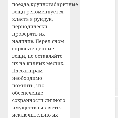
#животное
поезда,крупногабаритные
вещи рекомендуется
#зарплата
класть в рундук,
#здоровье
периодически
проверять их
#ип
наличие. Перед сном
#кража
спрячьте ценные
вещи, не оставляйте
#кредит
их на видных местах.
#курс_валют
Пассажирам
необходимо
#налог
помнить, что
#недвижимость
обеспечение
сохранности личного
#новости
имущества является
компаний
исключительно их