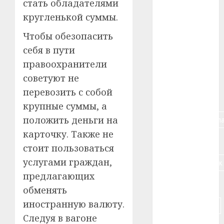
стать обладателями
#авто
кругленькой суммы.
#алкоголь
Чтобы обезопасить
себя в пути
#банк
правоохранители
#беларусь
советуют не
перевозить с собой
#бизнес
крупные суммы, а
#брестская_обла
положить деньги на
карточку. Также не
#германия
стоит пользоваться
услугами граждан,
#дальнобойщик
предлагающих
#деньга
обменять
иностранную валюту.
#долгожитель
Следуя в вагоне