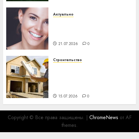
Актуально
Здоровье зубов каждый
день: почему профилактика
важнее сложного лечения
21.07.2026
0
Строительство
Идеи подарков к
профессиональному
празднику День строителя
для коллег
15.07.2026
0
Copyright © Все права защищены.
|
ChromeNews
от AF
themes.