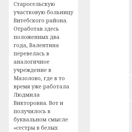
Старосельскую
#авто
участковую больницу
Витебского района.
#алкоголь
Отработав здесь
положенных два
#банк
года, Валентина
#беларусь
перевелась в
аналогичное
#бизнес
учреждение в
#брестская_обла
Мазолово, где в то
время уже работала
#германия
Людмила
#дальнобойщик
Викторовна. Вот и
получилось в
#деньга
буквальном смысле
#долгожитель
«сестры в белых