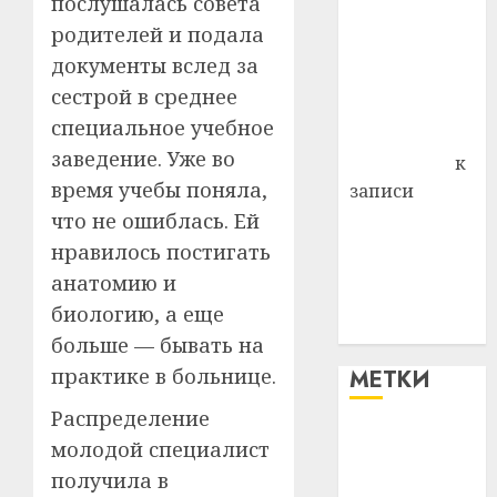
послушалась совета
Витебского
родителей и подала
района
документы вслед за
Владимир
сестрой в среднее
Комаров
специальное учебное
Антонина
заведение. Уже во
Федоровна
к
время учебы поняла,
записи
Поможем
что не ошиблась. Ей
вместе Насте
нравилось постигать
Питерской
анатомию и
победить
биологию, а еще
болезнь
больше — бывать на
практике в больнице.
МЕТКИ
Распределение
#blizko
молодой специалист
получила в
#tochka