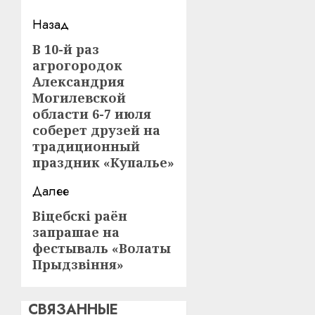
Навигация
Назад
записи
В 10-й раз
Предыдущая
агрогородок
запись:
Александрия
Могилевской
области 6-7 июля
соберет друзей на
традиционный
праздник «Купалье»
Далее
Віцебскі раён
Следующая
запрашае на
запись:
фестываль «Волаты
Прыдзвіння»
СВЯЗАННЫЕ