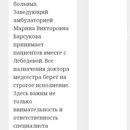
больных.
#пенсия
Заведующий
#питание
амбулаторией
Марина Викторовна
#подорожание
Барсукова
#польша
принимает
пациентов вместе с
#путешествие
Лебедевой. Все
#работа
назначения доктора
медсестра берет на
#россия
строгое исполнение.
#сигарета
Здесь важны не
только
#собака
внимательность и
ответственность
#сон
специалиста