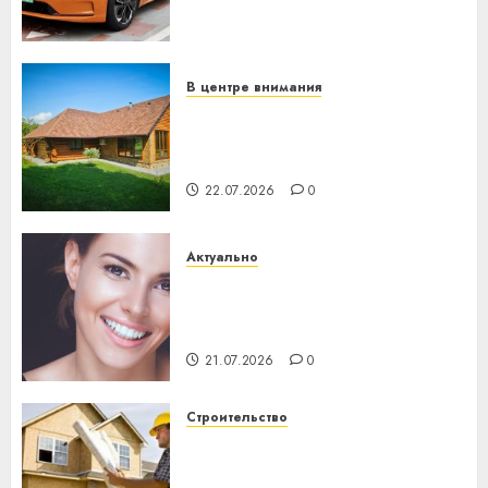
становится важнее
механики
23.07.2026
0
В центре внимания
Витебская область за месяц
потеряла 13 деревень и
хуторов
22.07.2026
0
Актуально
Здоровье зубов каждый
день: почему профилактика
важнее сложного лечения
21.07.2026
0
Строительство
Идеи подарков к
профессиональному