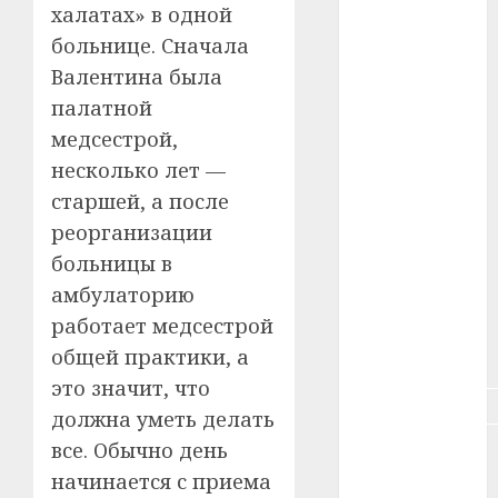
халатах» в одной
#животное
больнице. Сначала
#зарплата
Валентина была
палатной
#здоровье
медсестрой,
#ип
несколько лет —
старшей, а после
#кража
реорганизации
#кредит
больницы в
амбулаторию
#курс_валют
работает медсестрой
общей практики, а
#налог
это значит, что
#недвижимость
должна уметь делать
все. Обычно день
#новости
компаний
начинается с приема