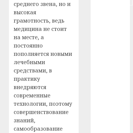
#строительство
среднего звена, но и
высокая
#сша
грамотность, ведь
#телефон
медицина не стоит
на месте, а
#технологии
постоянно
#умер
пополняется новыми
лечебными
#учёный
средствами, в
#цена
практику
внедряются
Брест
современные
Китай
технологии, поэтому
совершенствование
гибель
знаний,
интерьер
самообразование