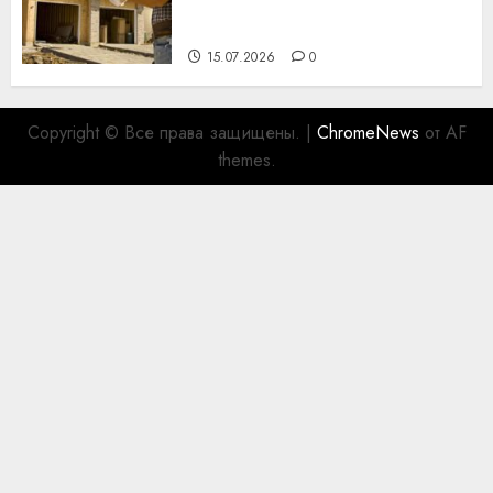
празднику День строителя
для коллег
15.07.2026
0
Copyright © Все права защищены.
|
ChromeNews
от AF
themes.