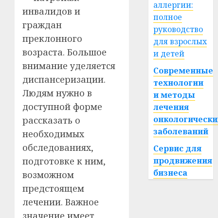
аллергии:
инвалидов и
полное
граждан
руководство
преклонного
для взрослых
возраста. Большое
и детей
внимание уделяется
Современные
диспансеризации.
технологии
Людям нужно в
и методы
доступной форме
лечения
онкологически
рассказать о
заболеваний
необходимых
обследованиях,
Сервис для
продвижения
подготовке к ним,
бизнеса
возможном
предстоящем
лечении. Важное
значение имеет