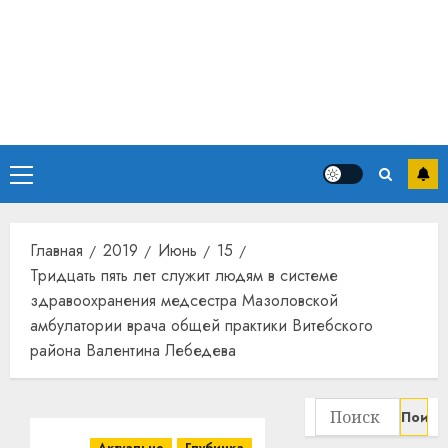
почем
3
прогр
обеспе
станов
Витебс
важне
област
механ
за
месяц
23.07.202
потер
4
Основное
13
0
меню
дерев
и
Здоро
хуторо
зубов
Главная
2019
Июнь
15
кажды
Тридцать пять лет служит людям в системе
22.07.202
день:
здравоохранения медсестра Мазоловской
почем
0
5
амбулатории врача общей практики Витебского
профи
района Валентина Лебедева
важне
сложн
Meta
лечен
и
Найти:
BlackR
21.07.202