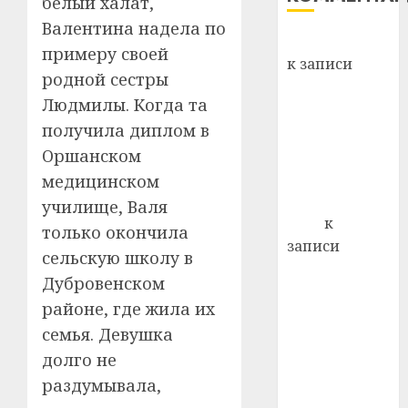
белый халат,
хуторо
зубов
Валентина надела по
кажды
Вывоз мусора
22.07.202
примеру своей
день:
к записи
почем
0
родной сестры
5
Ежегодно 1
профи
Людмилы. Когда та
декабря
важне
получила диплом в
отмечается
сложн
Всемирный
Оршанском
лечен
день борьбы
медицинском
21.07.202
со СПИДом
училище, Валя
0
Егор
к
только окончила
записи
сельскую школу в
Сладкое дело
Дубровенском
по душе —
районе, где жила их
пчеловодство
семья. Девушка
— много лет
долго не
назад выбрал
себе житель
раздумывала,
д. Бибиревка