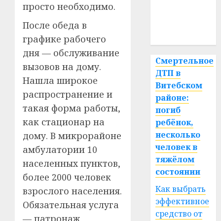
просто необходимо.
медицина
После обеда в
спорт
графике рабочего
дня — обслуживание
Смертельное
вызовов на дому.
ДТП в
Нашла широкое
Витебском
распространение и
районе:
такая форма работы,
погиб
как стационар на
ребёнок,
несколько
дому. В микрорайоне
человек в
амбулатории 10
тяжёлом
населенных пунктов,
состоянии
более 2000 человек
Как выбрать
взрослого населения.
эффективное
Обязательная услуга
средство от
— патронаж