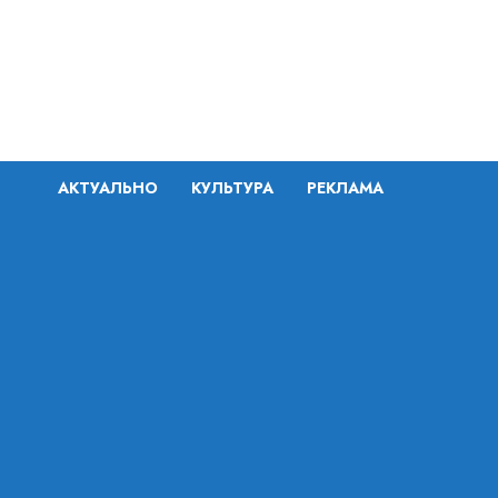
Перейти
к
содержимому
АКТУАЛЬНО
КУЛЬТУРА
РЕКЛАМА