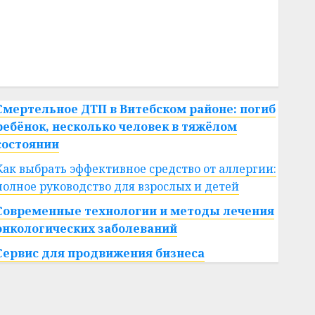
#сша
#телефон
#технологии
#умер
#учёный
#цена
Брест
Китай
гибель
интерьер
медицина
спорт
Смертельное ДТП в Витебском районе: погиб
ребёнок, несколько человек в тяжёлом
состоянии
Как выбрать эффективное средство от аллергии:
полное руководство для взрослых и детей
Современные технологии и методы лечения
онкологических заболеваний
Сервис для продвижения бизнеса