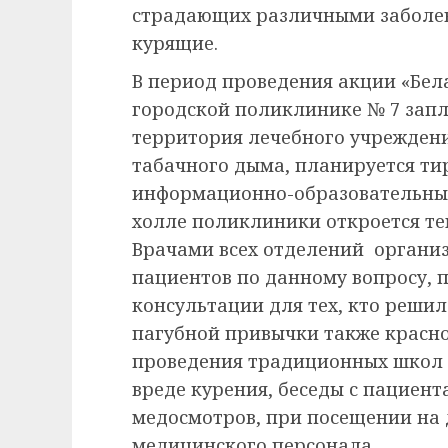
страдающих различными заболев
курящие.
В период проведения акции «Бела
городской поликлинике № 7 запл
территория лечебного учреждени
табачного дыма, планируется т
информационно-образовательных 
холле поликлиники откроется тем
Врачами всех отделений органи
пациентов по данному вопросу,
консультации для тех, кто решил
пагубной привычки также красно
проведения традиционных школ з
вреде курения, беседы с пациен
медосмотров, при посещении на
медицинского персонала.