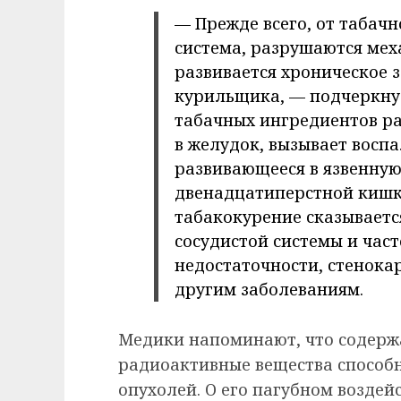
— Прежде всего, от табач
система, разрушаются мех
развивается хроническое 
курильщика, — подчеркнул
табачных ингредиентов ра
в желудок, вызывает воспа
развивающееся в язвенную
двенадцатиперстной кишк
табакокурение сказываетс
сосудистой системы и час
недостаточности, стенока
другим заболеваниям.
Медики напоминают, что содерж
радиоактивные вещества способ
опухолей. О его пагубном воздей