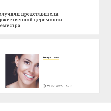
получили представители
торжественной церемонии
семестра
Актуально
Здоровье зубов каждый
день: почему
профилактика важнее
сложного лечения
21.07.2026
0