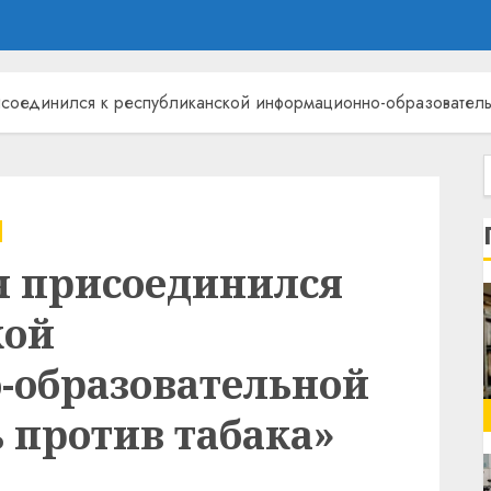
соединился к республиканской информационно-образовательн
н присоединился
кой
образовательной
 против табака»