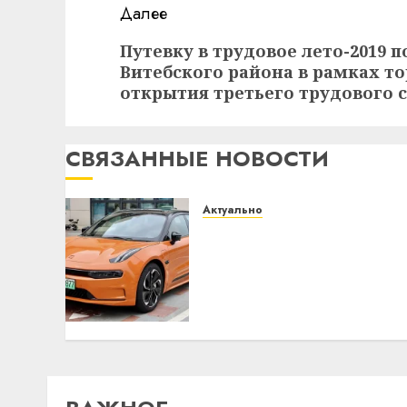
Далее
Следующая
Путевку в трудовое лето-2019 
Витебского района в рамках 
запись:
открытия третьего трудового 
СВЯЗАННЫЕ НОВОСТИ
Актуально
Автомобиль как
цифровое устройство:
почему программное
обеспечение становится
важнее механики
23.07.2026
0