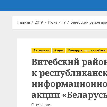
Главная
2019
Июнь
19
Витебский район при
Актуально
Акция
Беларусь против табака
Витебский райо
к республиканс
информационно-
акции «Беларусь
19.06.2019