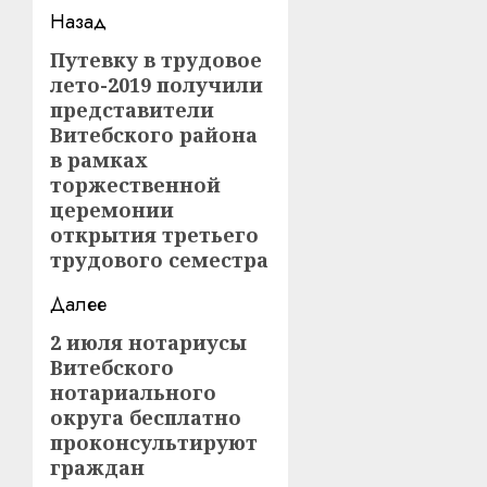
Навигация
Назад
записи
Путевку в трудовое
Предыдущая
лето-2019 получили
запись:
представители
Витебского района
в рамках
торжественной
церемонии
открытия третьего
трудового семестра
Далее
2 июля нотариусы
Следующая
Витебского
запись:
нотариального
округа бесплатно
проконсультируют
граждан