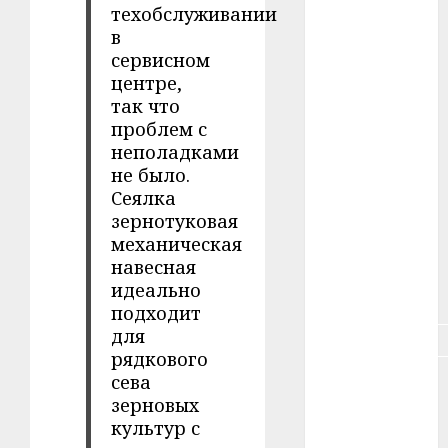
техобслуживании
в
#зарплата
сервисном
#здоровье
центре,
так что
#ип
проблем с
неполадками
#кража
не было.
Сеялка
#кредит
зернотуковая
механическая
#курс_валют
навесная
идеально
#налог
подходит
для
#недвижимость
рядкового
сева
#новости
компаний
зерновых
культур с
#пенсия