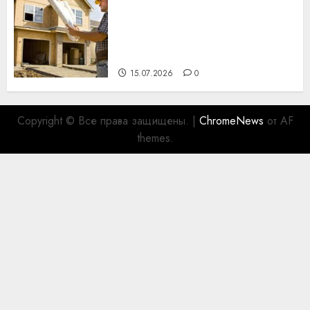
Идеи подарков к
профессиональному
празднику День строителя
для коллег
15.07.2026
0
Copyright © Все права защищены.
|
ChromeNews
от AF
themes.