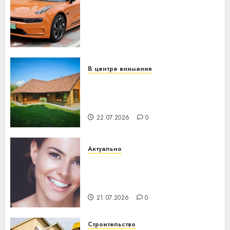
устройство: почему
программное обеспечение
становится важнее
механики
23.07.2026
0
В центре внимания
Витебская область за месяц
потеряла 13 деревень и
хуторов
22.07.2026
0
Актуально
Здоровье зубов каждый
день: почему профилактика
важнее сложного лечения
21.07.2026
0
Строительство