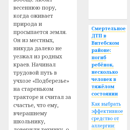
медицина
весеннюю пору,
спорт
когда оживает
природа и
Смертельное
просыпается земля.
ДТП в
Он из местных,
Витебском
никуда далеко не
районе:
уезжал из родных
погиб
краев. Начинал
ребёнок,
несколько
трудовой путь в
человек в
учхозе «Подберезье»
тяжёлом
на стареньком
состоянии
тракторе и считал за
Как выбрать
счастье, что ему,
эффективное
вчерашнему
средство от
школьнику,
аллергии:
доверили технику, о