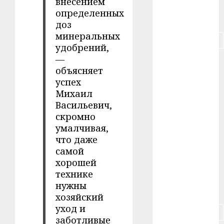
внесением
определенных
#питание
доз
минеральных
#подорожание
удобрений,
—
#польша
объясняет
успех
#путешествие
Михаил
#работа
Васильевич,
скромно
#россия
умалчивая,
что даже
#сигарета
самой
хорошей
#собака
технике
нужны
#сон
хозяйский
уход и
#строительство
заботливые