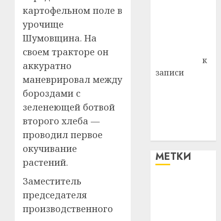
картофельном поле в
района
Владимир
урочище
Комаров
Шумовщина. На
Антонина
своем тракторе он
Федоровна
к
аккуратно
записи
маневрировал между
Поможем
бороздами с
вместе Насте
зеленеющей ботвой
Питерской
второго хлеба —
победить
проводил первое
болезнь
окучивание
МЕТКИ
растений.
Заместитель
#blizko
председателя
#tochka
производственного