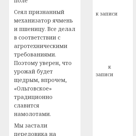
поле
кажды
Вывоз мусора
22.07.202
день:
Сеял признанный
к записи
почем
0
5
механизатор ячмень
Ежегодно 1
профи
и пшеницу. Все делал
декабря
важне
отмечается
в соответствии с
сложн
Всемирный
лечен
агротехническими
день борьбы
требованиями.
21.07.202
со СПИДом
Поэтому уверен, что
0
Егор
к
урожай будет
записи
щедрым, впрочем,
Сладкое дело
«Ольговское»
по душе —
традиционно
пчеловодство
— много лет
славится
назад выбрал
намолотами.
себе житель
Мы застали
д. Бибиревка
передовика на
Витебского