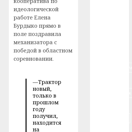
кооператива по
#авто
идеологической
#алкоголь
работе Елена
Бурдыко прямо в
#банк
поле поздравила
механизатора с
#беларусь
победой в областном
#бизнес
соревновании.
#брестская_обла
#германия
—Трактор
новый,
#дальнобойщик
только в
прошлом
#деньга
году
получил,
#долгожитель
находится
на
#животное