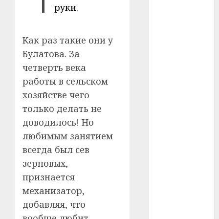
руки.
#сша
#телефон
Как раз такие они у
#технологии
Булатова. За
четверть века
#умер
работы в сельском
#учёный
хозяйстве чего
только делать не
#цена
доводилось! Но
любимым занятием
Брест
всегда был сев
Китай
зерновых,
признается
гибель
механизатор,
интерьер
добавляя, что
вообще любит