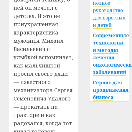
полное
ней он мечтал с
руководство
детства. И это не
для взрослых
приукрашенная
и детей
характеристика
Современные
мужчины. Михаил
технологии
Васильевич с
и методы
улыбкой вспоминает,
лечения
онкологически
как мальчишкой
заболеваний
просил своего дядю
— известного
Сервис для
механизатора Сергея
продвижения
бизнеса
Семеновича Удалого
— прокатить на
тракторе и как
радовался, когда тот
кивал головой: