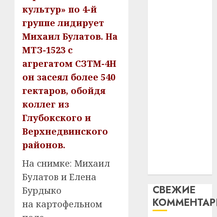
интел
гадоў
культур» по 4-й
паслядоўны
таму
2
группе лидирует
абаронца
29.07.202
нарадз
незалежнасці
Михаил Булатов. На
Ежы
0
Беларусі
МТЗ-1523 с
Гедро
Автом
Автомобиль
—
как
агрегатом СЗТМ-4Н
как
пасля
цифро
он засеял более 540
абаро
цифровое
устрой
гектаров, обойдя
незал
почем
устройство:
3
коллег из
Белару
прогр
почему
обеспе
Глубокского и
программное
27.07.202
станов
Витебс
Верхнедвинского
обеспечение
важне
0
област
становится
районов.
механ
за
важнее
месяц
На снимке: Михаил
23.07.202
механики
потер
4
Булатов и Елена
13
0
СВЕЖИЕ
Бурдыко
дерев
КОММЕНТА
и
Здоро
на картофельном
хуторо
зубов