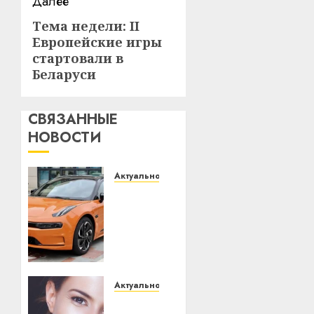
Далее
Тема недели: II
Следующая
Европейские игры
запись:
стартовали в
Беларуси
СВЯЗАННЫЕ
НОВОСТИ
Актуально
Автомобиль
как
цифровое
устройство:
почему
программное
обеспечение
Актуально
становится
Здоровье