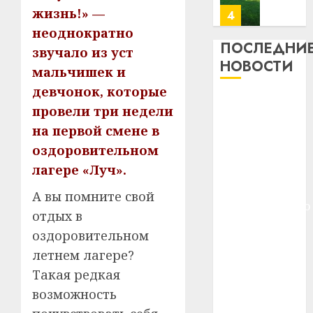
23.07.202
жизнь!» —
потер
4
13
0
неоднократно
дерев
ПОСЛЕДНИ
звучало из уст
и
Здоро
НОВОСТИ
мальчишек и
хуторо
зубов
девчонок, которые
кажды
22.07.202
Meta и
день:
провели три недели
BlackRock
почем
0
5
на первой смене в
вложат $14
профи
оздоровительном
важне
млрд в
сложн
лагере «Луч».
Meta
строительство
лечен
и
центра
А вы помните свой
BlackR
искусственного
21.07.202
отдых в
вложа
интеллекта
$14
0
1
оздоровительном
У Мінску 120
млрд
летнем лагере?
гадоў таму
в
Такая редкая
нарадзіўся
строит
У
центр
возможность
Ежы Гедройц
Мінску
искусс
120
—