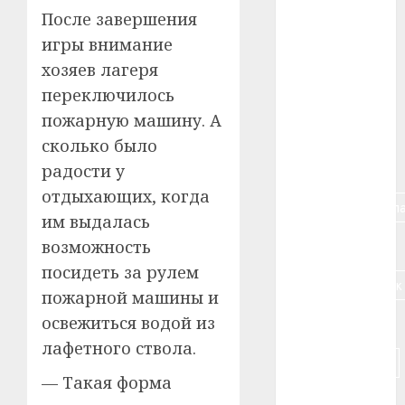
#авто
После завершения
игры внимание
#алкоголь
хозяев лагеря
#банк
переключилось
пожарную машину. А
#беларусь
сколько было
#бизнес
радости у
отдыхающих, когда
#брестская_обла
им выдалась
#германия
возможность
посидеть за рулем
#дальнобойщик
пожарной машины и
освежиться водой из
#деньга
лафетного ствола.
#долгожитель
— Такая форма
#животное