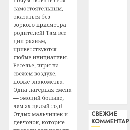
почувствовать себя
интел
гадоў
паслядоўны
самостоятельным,
таму
2
абаронца
29.07.202
оказаться без
нарадз
незалежнасці
Ежы
0
зоркого присмотра
Беларусі
Гедро
Автом
родителей! Там все
Автомобиль
—
как
дни разные,
как
пасля
цифро
приветствуются
абаро
цифровое
устрой
незал
почем
любые инициативы.
устройство:
3
Белару
прогр
почему
Веселье, игры на
обеспе
программное
свежем воздухе,
27.07.202
станов
Витебс
обеспечение
новые знакомства.
важне
0
област
становится
механ
за
Одна лагерная смена
важнее
месяц
— эмоций больше,
23.07.202
механики
потер
4
чем за целый год!
13
0
СВЕЖИЕ
Отдых мальчишек и
дерев
КОММЕНТА
и
Здоро
девчонок, которые
хуторо
зубов