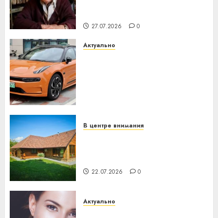
паслядоўны абаронца
незалежнасці Беларусі
27.07.2026
0
Актуально
Автомобиль как цифровое
устройство: почему
программное обеспечение
становится важнее
механики
23.07.2026
0
В центре внимания
Витебская область за месяц
потеряла 13 деревень и
хуторов
22.07.2026
0
Актуально
Здоровье зубов каждый