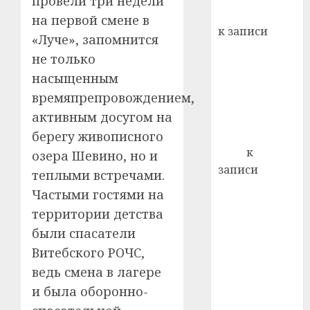
провели три недели
кажды
Вывоз мусора
на первой смене в
22.07.202
день:
к записи
«Луче», запомнится
почем
0
5
Ежегодно 1
профи
не только
декабря
важне
насыщенным
отмечается
сложн
времяпрепровождением,
Всемирный
лечен
активным досугом на
день борьбы
21.07.202
со СПИДом
берегу живописного
0
Егор
к
озера Шевино, но и
записи
теплыми встречами.
Сладкое дело
Частыми гостями на
по душе —
территории детства
пчеловодство
были спасатели
— много лет
Витебского РОЧС,
назад выбрал
ведь смена в лагере
себе житель
и была оборонно-
д. Бибиревка
Витебского