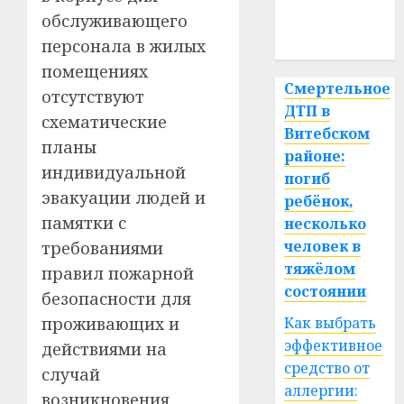
медицина
обслуживающего
спорт
персонала в жилых
помещениях
Смертельное
отсутствуют
ДТП в
схематические
Витебском
планы
районе:
индивидуальной
погиб
эвакуации людей и
ребёнок,
памятки с
несколько
человек в
требованиями
тяжёлом
правил пожарной
состоянии
безопасности для
проживающих и
Как выбрать
эффективное
действиями на
средство от
случай
аллергии:
возникновения