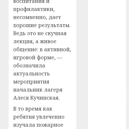
воспитания и
профилактики,
#зарплата
несомненно, дает
#здоровье
хорошие результаты.
Ведь это не скучная
#ип
лекция, а живое
#кража
общение: в активной,
игровой форме, —
#кредит
обозначила
#курс_валют
актуальность
мероприятия
#налог
начальник лагеря
Алеся Кучинская.
#недвижимость
В то время как
#новости
компаний
ребятня увлеченно
изучала пожарное
#пенсия