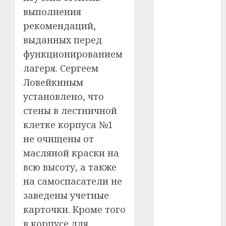
#сша
выполнения
рекомендаций,
#телефон
выданных перед
#технологии
функционированием
лагеря. Сергеем
#умер
Ловейкиным
установлено, что
#учёный
стены в лестничной
#цена
клетке корпуса №1
не очищены от
Брест
масляной краски на
Китай
всю высоту, а также
на самоспасатели не
гибель
заведены учетные
интерьер
карточки. Кроме того
в корпусе для