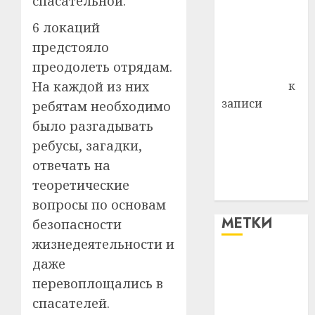
спасательной.
района
6 локаций
Владимир
предстояло
Комаров
преодолеть отрядам.
Антонина
На каждой из них
Федоровна
к
записи
ребятам необходимо
Поможем
было разгадывать
вместе Насте
ребусы, загадки,
Питерской
отвечать на
победить
теоретические
болезнь
вопросы по основам
МЕТКИ
безопасности
жизнедеятельности и
даже
#blizko
перевоплощались в
#tochka
спасателей.