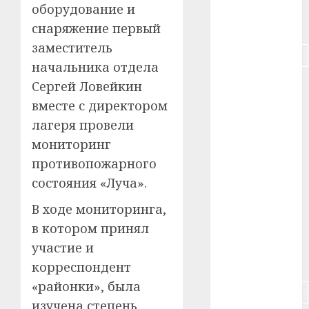
оборудование и
#питание
снаряжение первый
заместитель
#подорожание
начальника отдела
#польша
Сергей Ловейкин
вместе с директором
#путешествие
лагеря провели
мониторинг
#работа
противопожарного
#россия
состояния «Луча».
#сигарета
В ходе мониторинга,
в котором принял
#собака
участие и
#сон
корреспондент
«районки», была
#строительство
изучена степень