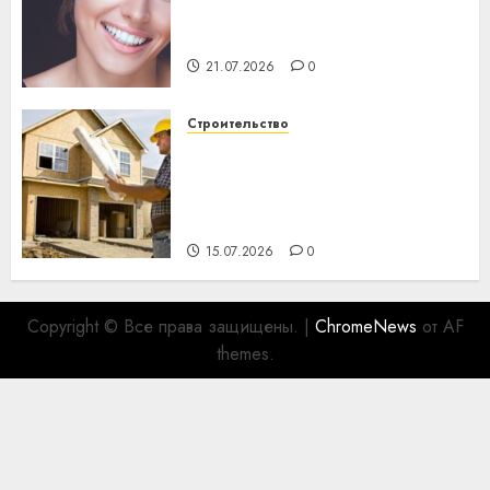
день: почему профилактика
важнее сложного лечения
21.07.2026
0
Строительство
Идеи подарков к
профессиональному
празднику День строителя
для коллег
15.07.2026
0
Copyright © Все права защищены.
|
ChromeNews
от AF
themes.