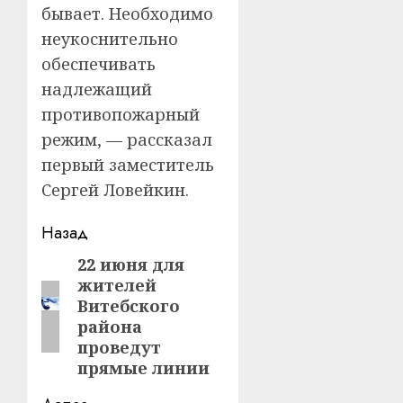
бывает. Необходимо
неукоснительно
обеспечивать
надлежащий
противопожарный
режим, — рассказал
первый заместитель
Сергей Ловейкин.
Навигация
Назад
записи
22 июня для
Предыдущая
жителей
запись:
Витебского
района
проведут
прямые линии