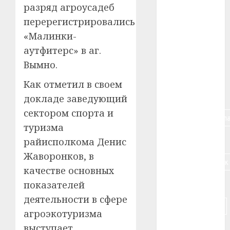
разряд агроусадеб
#авто
перерегистрировались
#алкоголь
«Малинки-
аутфитерс» в аг.
#банк
Вымно.
#беларусь
Как отметил в своем
#бизнес
докладе заведующий
сектором спорта и
#брестская_обла
туризма
#германия
райисполкома Денис
Жаворонков, в
#дальнобойщик
качестве основных
#деньга
показателей
деятельности в сфере
#долгожитель
агроэкотуризма
выступает
#животное