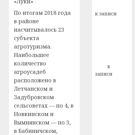
«Луки»
Вывоз мусора
21.07.202
По итогам 2018 года
к записи
0
в районе
Ежегодно 1
декабря
насчитывалось 23
отмечается
субъекта
Всемирный
агротуризма.
день борьбы
Наибольшее
со СПИДом
количество
Егор
к
агроусадеб
записи
расположено в
Сладкое дело
Летчанском и
по душе —
пчеловодство
Задубровском
— много лет
сельсоветах — по 4, в
назад выбрал
Новкинском и
себе житель
Вымнянском — по 3,
д. Бибиревка
в Бабиничском,
Витебского