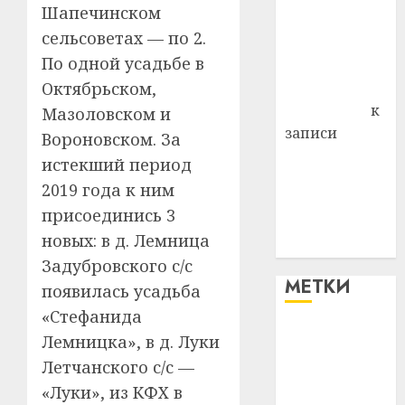
Шапечинском
района
сельсоветах — по 2.
Владимир
По одной усадьбе в
Комаров
Октябрьском,
Антонина
Федоровна
к
Мазоловском и
записи
Вороновском. За
Поможем
истекший период
вместе Насте
2019 года к ним
Питерской
присоединись 3
победить
новых: в д. Лемница
болезнь
Задубровского с/с
МЕТКИ
появилась усадьба
«Стефанида
#blizko
Лемницка», в д. Луки
Летчанского с/с —
#tochka
«Луки», из КФХ в