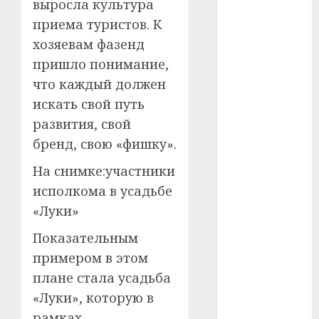
выросла культура
#сша
приема туристов. К
хозяевам фазенд
#телефон
пришло понимание,
#технологии
что каждый должен
искать свой путь
#умер
развития, свой
#учёный
бренд, свою «фишку».
#цена
На снимке:участники
исполкома в усадьбе
Брест
«Луки»
Китай
Показательным
примером в этом
гибель
плане стала усадьба
интерьер
«Луки», которую в
рамках