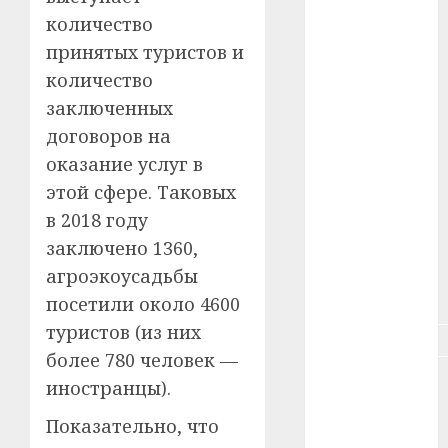
количество
#зарплата
принятых туристов и
количество
#здоровье
заключенных
#ип
договоров на
оказание услуг в
#кража
этой сфере. Таковых
#кредит
в 2018 году
заключено 1360,
#курс_валют
агроэкоусадьбы
#налог
посетили около 4600
туристов (из них
#недвижимость
более 780 человек —
#новости
иностранцы).
компаний
Показательно, что
#пенсия