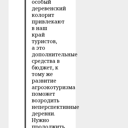
особый
деревенский
колорит
привлекают
в наш
край
туристов,
а это
дополнительные
средства в
бюджет, к
тому же
развитие
агроэкотуризма
поможет
возродить
неперспективные
деревни.
Нужно
продолжить