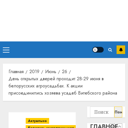
13
дерев
и
Здоро
хуторо
зубов
кажды
22.07.202
день:
почем
0
5
профи
Основное
важне
сложн
меню
Meta
лечен
и
BlackR
Главная
2019
Июнь
26
21.07.202
вложа
День открытых дверей проходит 28-29 июня в
$14
0
1
белорусских агроусадьбах. К акции
млрд
присоединились хозяева усадеб Витебского района
в
строит
У
центр
Мінску
Найти:
искусс
120
интел
гадоў
Актуально
ГЛАВНОЕ
таму