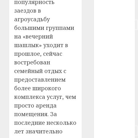
популярность
заездов в
#питание
агроусадьбу
#подорожание
большими группами
на «вечерний
#польша
шашлык» уходит в
#путешествие
прошлое, сейчас
востребован
#работа
семейный отдых с
#россия
предоставлением
более широкого
#сигарета
комплекса услуг, чем
#собака
просто аренда
помещения. За
#сон
последние несколько
#строительство
лет значительно