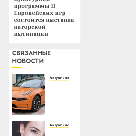
запись:
программы II
Европейских игр
состоится выставка
авторской
вытинанки
СВЯЗАННЫЕ
НОВОСТИ
Актуально
Автомобиль
как
цифровое
устройство:
почему
программное
обеспечение
Актуально
становится
Здоровье