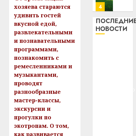
почем
0
хозяева стараются
5
профи
удивить гостей
важне
ПОСЛЕДНИ
вкусной едой,
сложн
Meta
НОВОСТИ
развлекательными
лечен
и
BlackR
и познавательными
21.07.202
Meta и
вложа
программами,
BlackRock
$14
0
1
познакомить с
вложат $14
млрд
ремесленниками и
в
млрд в
строит
У
музыкантами,
строительство
центр
Мінску
центра
проводят
искусс
120
искусственного
разнообразные
интел
гадоў
интеллекта
мастер-классы,
таму
2
29.07.202
У Мінску 120
нарадз
экскурсии и
гадоў таму
Ежы
0
прогулки по
нарадзіўся
Гедро
Автом
экотропам. О том,
—
Ежы Гедройц
как
пасля
как развивается
цифро
—