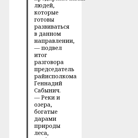
людей,
которые
готовы
развиваться
в данном
направлении,
— подвел
итог
разговора
председатель
райисполкома
Геннадий
Сабынич.
— Реки и
озера,
богатые
дарами
природы
леса,