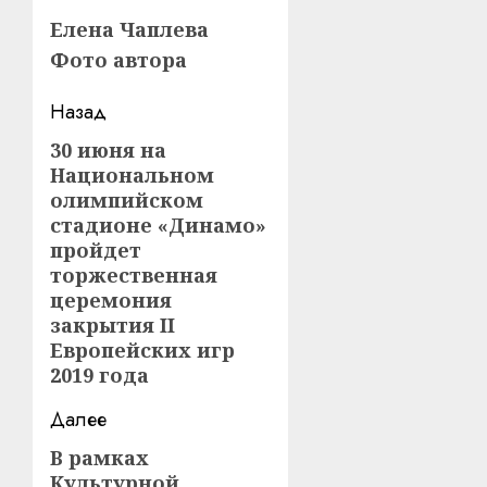
Елена Чаплева
Фото автора
Навигация
Назад
записи
30 июня на
Предыдущая
Национальном
запись:
олимпийском
стадионе «Динамо»
пройдет
торжественная
церемония
закрытия II
Европейских игр
2019 года
Далее
В рамках
Следующая
Культурной