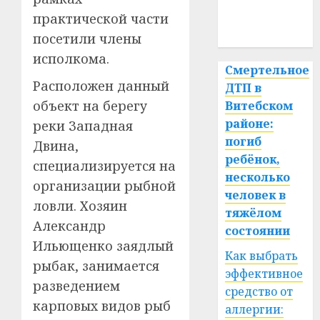
медицина
практической части
спорт
посетили члены
исполкома.
Смертельное
Расположен данный
ДТП в
объект на берегу
Витебском
районе:
реки Западная
погиб
Двина,
ребёнок,
специализируется на
несколько
организации рыбной
человек в
ловли. Хозяин
тяжёлом
Александр
состоянии
Ильющенко заядлый
Как выбрать
рыбак, занимается
эффективное
разведением
средство от
карповых видов рыб
аллергии: