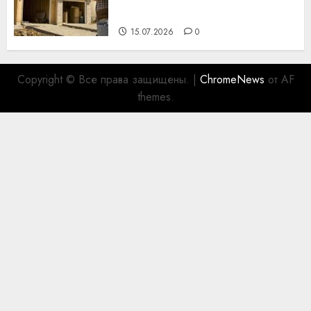
для коллег
15.07.2026
0
Copyright © Все права защищены.
|
ChromeNews
от AF
themes.