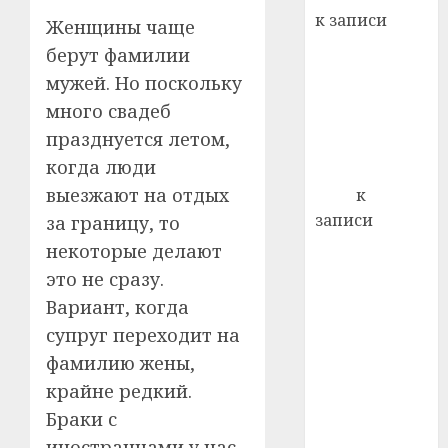
22.07.202
день:
к записи
Женщины чаще
почем
0
5
Ежегодно 1
берут фамилии
профи
декабря
важне
мужей. Но поскольку
отмечается
сложн
много свадеб
Всемирный
лечен
празднуется летом,
день борьбы
21.07.202
когда люди
со СПИДом
0
выезжают на отдых
Егор
к
записи
за границу, то
Сладкое дело
некоторые делают
по душе —
это не сразу.
пчеловодство
Вариант, когда
— много лет
супруг переходит на
назад выбрал
фамилию жены,
себе житель
крайне редкий.
д. Бибиревка
Браки с
Витебского
района
иностранцами у нас