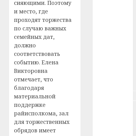
сияющими. Поэтому
#зарплата
и место, где
#здоровье
проходят торжества
по случаю важных
#ип
семейных дат,
#кража
должно
соответствовать
#кредит
событию. Елена
#курс_валют
Викторовна
отмечает, что
#налог
благодаря
#недвижимость
материальной
поддержке
#новости
райисполкома, зал
компаний
для торжественных
#пенсия
обрядов имеет