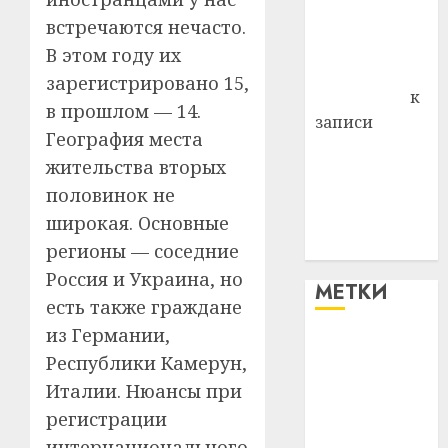
Владимир
встречаются нечасто.
Комаров
В этом году их
Антонина
зарегистрировано 15,
Федоровна
к
в прошлом — 14.
записи
География места
Поможем
жительства вторых
вместе Насте
половинок не
Питерской
широкая. Основные
победить
болезнь
регионы — соседние
Россия и Украина, но
МЕТКИ
есть также граждане
из Германии,
#blizko
Республики Камерун,
Италии. Нюансы при
#tochka
регистрации
#авто
интернационального