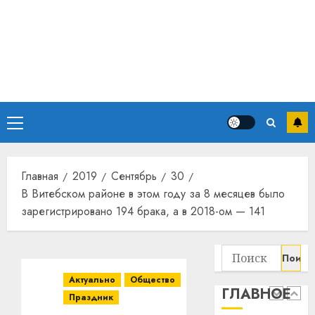
станов
Витебс
важне
област
механ
за
месяц
23.07.202
потер
4
13
0
дерев
и
Основное
Здоро
хуторо
зубов
меню
кажды
22.07.202
день:
Главная
2019
Сентябрь
30
почем
0
5
В Витебском районе в этом году за 8 месяцев было
профи
зарегистрировано 194 брака, а в 2018-ом — 141
важне
сложн
Meta
лечен
и
Найти:
BlackR
21.07.202
вложа
Актуально
Общество
ГЛАВНОЕ
$14
0
Праздник
1
млрд