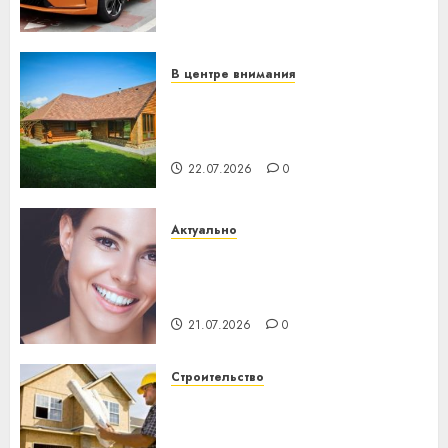
становится важнее
механики
23.07.2026
0
В центре внимания
Витебская область за месяц
потеряла 13 деревень и
хуторов
22.07.2026
0
Актуально
Здоровье зубов каждый
день: почему профилактика
важнее сложного лечения
21.07.2026
0
Строительство
Идеи подарков к
профессиональному
празднику День строителя