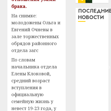
13
0
брака.
дерев
ПОСЛЕДНИ
и
Здоро
На снимке:
НОВОСТИ
хуторо
зубов
молодожены Ольга и
кажды
Евгений Очневы в
22.07.202
Meta и
день:
BlackRock
зале торжественных
почем
0
5
вложат $14
профи
обрядов районного
важне
млрд в
отдела загс
сложн
Meta
строительство
лечен
и
По словам
центра
BlackR
начальника отдела
искусственного
21.07.202
вложа
интеллекта
Елены Клоковой,
$14
0
1
У Мінску 120
средний возраст
млрд
гадоў таму
в
вступления в
нарадзіўся
строит
У
официальную
центр
Ежы Гедройц
Мінску
семейную жизнь у
искусс
120
—
невест 19-23 года, у
интел
гадоў
паслядоўны