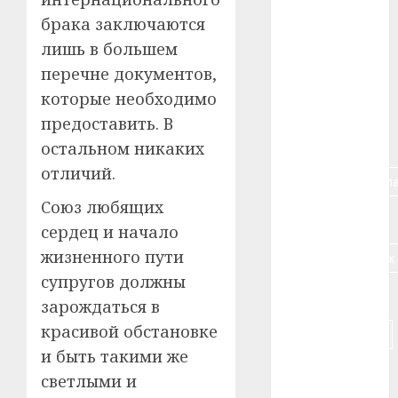
брака заключаются
#алкоголь
лишь в большем
#банк
перечне документов,
которые необходимо
#беларусь
предоставить. В
#бизнес
остальном никаких
отличий.
#брестская_обла
Союз любящих
#германия
сердец и начало
жизненного пути
#дальнобойщик
супругов должны
#деньга
зарождаться в
красивой обстановке
#долгожитель
и быть такими же
#животное
светлыми и