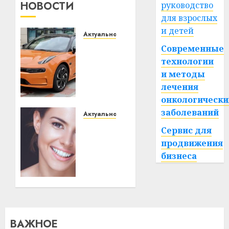
НОВОСТИ
руководство
для взрослых
и детей
Актуально
Автомобиль
Современные
как
технологии
цифровое
и методы
устройство:
лечения
почему
онкологически
программное
заболеваний
обеспечение
Актуально
становится
Здоровье
Сервис для
важнее
зубов
продвижения
механики
каждый
бизнеса
день:
почему
23.07.2026
0
профилактика
важнее
сложного
лечения
ВАЖНОЕ