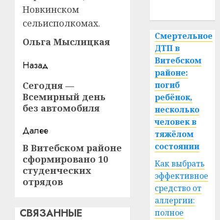
Новкинском
спорт
сельисполкомах.
Смертельное
Ольга Мыслицкая
ДТП в
Витебском
Навигация
Назад
районе:
записи
Предыдущая
Сегодня —
погиб
Всемирный день
запись:
ребёнок,
без автомобиля
несколько
человек в
Далее
тяжёлом
состоянии
В Витебском районе
Следующая
сформировано 10
запись:
Как выбрать
студенческих
эффективное
отрядов
средство от
аллергии:
СВЯЗАННЫЕ
полное