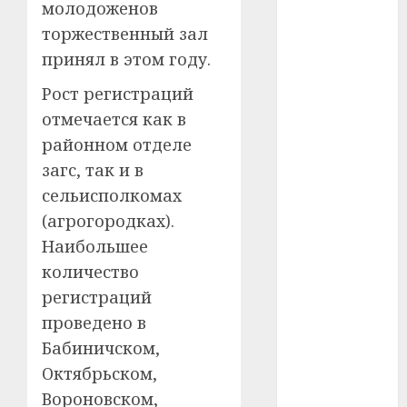
молодоженов
торжественный зал
#телефон
принял в этом году.
#технологии
Рост регистраций
#умер
отмечается как в
районном отделе
#учёный
загс, так и в
#цена
сельисполкомах
(агрогородках).
Брест
Наибольшее
Китай
количество
регистраций
гибель
проведено в
интерьер
Бабиничском,
Октябрьском,
медицина
Вороновском,