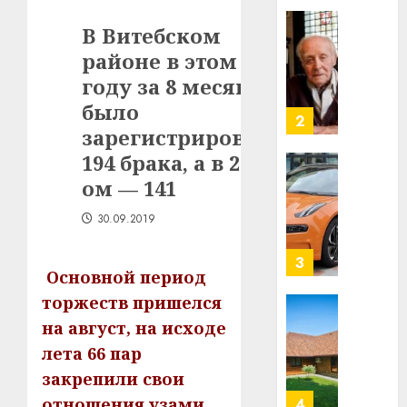
в
В Витебском
строит
У
центр
районе в этом
Мінску
искусс
120
году за 8 месяцев
интел
гадоў
было
таму
2
29.07.202
зарегистрировано
нарадз
Ежы
0
194 брака, а в 2018-
Гедро
Автом
ом — 141
—
как
пасля
цифро
30.09.2019
абаро
устрой
незал
почем
3
Основной период
Белару
прогр
обеспе
торжеств пришелся
27.07.202
станов
Витебс
на август, на исходе
важне
0
област
лета 66 пар
механ
за
закрепили свои
месяц
23.07.202
потер
отношения узами
4