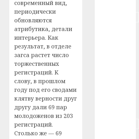
современный вид,
#питание
периодически
#подорожание
обновляются
атрибутика, детали
#польша
интерьера. Как
#путешествие
результат, в отделе
загса растет число
#работа
торжественных
#россия
регистраций. К
слову, в прошлом
#сигарета
году под его сводами
#собака
клятву верности друг
другу дали 69 пар
#сон
молодоженов из 203
#строительство
регистраций.
Столько же — 69
#сша