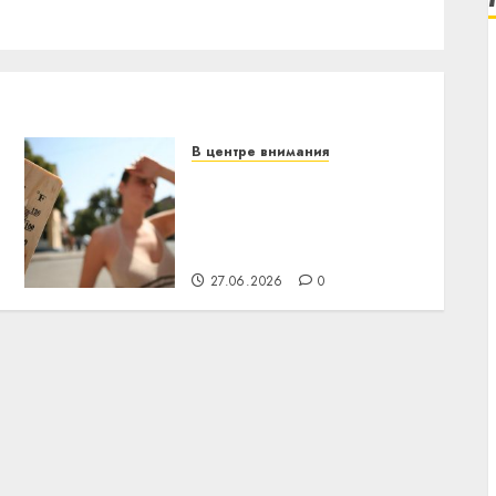
В центре внимания
В Беларуси объявили
красный уровень
опасности: температура
поднимется до +39°C
27.06.2026
0