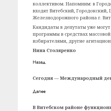
коллективом. Напомним: в Город
входят Витебский, Городокский,
Железнодорожного района г. Вите
Кандидаты в депутаты уже могу
программы в средствах массовой
избирателями, другие агитацио
Нина Столяренко
Навигация
Назад
записи
Предыдущая
Сегодня — Международный ден
запись:
Далее
Следующая
В Витебском районе функцион
запись: