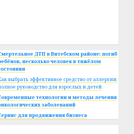
#сша
#телефон
#технологии
#умер
#учёный
#цена
Брест
Китай
гибель
интерьер
медицина
спорт
Смертельное ДТП в Витебском районе: погиб
ребёнок, несколько человек в тяжёлом
состоянии
Как выбрать эффективное средство от аллергии:
полное руководство для взрослых и детей
Современные технологии и методы лечения
онкологических заболеваний
Сервис для продвижения бизнеса