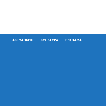
Перейти
к
содержимому
АКТУАЛЬНО
КУЛЬТУРА
РЕКЛАМА