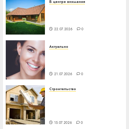
В центре внимания
Витебская область за месяц
потеряла 13 деревень и
хуторов
22.07.2026
0
Актуально
Здоровье зубов каждый
день: почему профилактика
важнее сложного лечения
21.07.2026
0
Строительство
Идеи подарков к
профессиональному
празднику День строителя
для коллег
15.07.2026
0