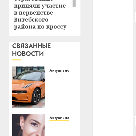
#питание
приняли участие
в первенстве
#подорожание
Витебского
района по кроссу
#польша
#путешествие
СВЯЗАННЫЕ
НОВОСТИ
#работа
#россия
Актуально
Автомобиль
#сигарета
как
цифровое
#собака
устройство:
почему
#сон
программное
обеспечение
Актуально
#строительство
становится
Здоровье
важнее
зубов
#сша