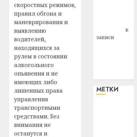
скоростных режимов,
Владимир
правил обгона и
Комаров
маневрирования и
Антонина
Федоровна
к
выявлению
записи
водителей,
Поможем
находящихся за
вместе Насте
рулем в состоянии
Питерской
алкогольного
победить
опьянения и не
болезнь
имеющих либо
МЕТКИ
лишенных права
управления
#blizko
транспортными
средствами. Без
#tochka
внимания не
останутся и
#авто