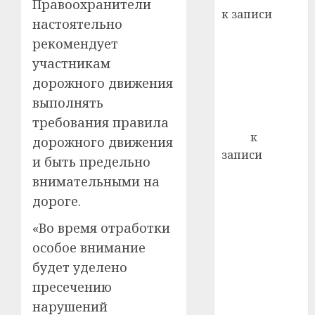
22.07.202
Правоохранители
день:
к записи
настоятельно
почем
0
5
Ежегодно 1
профи
рекомендует
декабря
важне
участникам
отмечается
сложн
дорожного движения
Всемирный
лечен
выполнять
день борьбы
21.07.202
со СПИДом
требования правила
0
Егор
к
дорожного движения
записи
и быть предельно
Сладкое дело
внимательными на
по душе —
дороге.
пчеловодство
— много лет
«Во время отработки
назад выбрал
особое внимание
себе житель
будет уделено
д. Бибиревка
пресечению
Витебского
нарушений
района