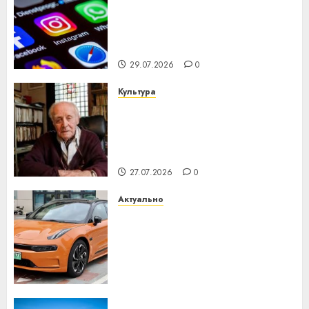
Meta и BlackRock вложат $14
млрд в строительство
центра искусственного
интеллекта
29.07.2026
0
Культура
У Мінску 120 гадоў таму
нарадзіўся Ежы Гедройц —
паслядоўны абаронца
незалежнасці Беларусі
27.07.2026
0
Актуально
Автомобиль как цифровое
устройство: почему
программное обеспечение
становится важнее
механики
23.07.2026
0