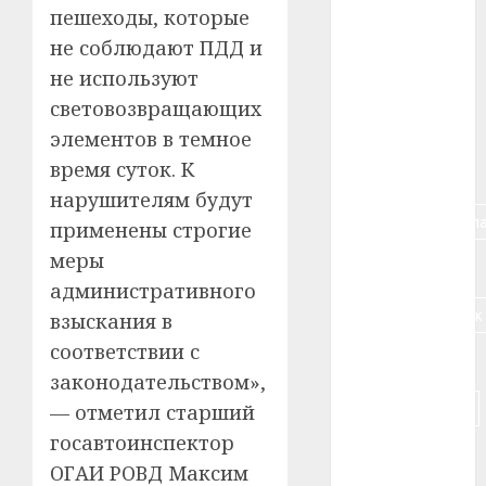
пешеходы, которые
#алкоголь
не соблюдают ПДД и
не используют
#банк
световозвращающих
#беларусь
элементов в темное
время суток. К
#бизнес
нарушителям будут
#брестская_обла
применены строгие
меры
#германия
административного
#дальнобойщик
взыскания в
соответствии с
#деньга
законодательством»,
#долгожитель
— отметил старший
госавтоинспектор
#животное
ОГАИ РОВД Максим