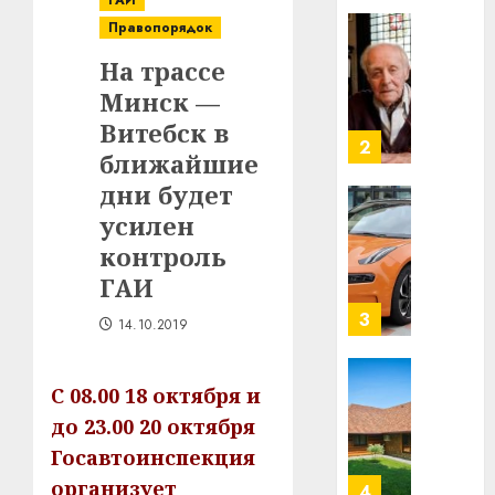
ГАИ
в
Правопорядок
строит
У
На трассе
центр
Мінску
искусс
120
Минск —
интел
гадоў
Витебск в
таму
2
29.07.202
ближайшие
нарадз
дни будет
Ежы
0
Гедро
Автом
усилен
—
как
контроль
пасля
цифро
ГАИ
абаро
устрой
незал
почем
3
14.10.2019
Белару
прогр
обеспе
27.07.202
станов
Витебс
С 08.00 18 октября и
важне
0
област
до 23.00 20 октября
механ
за
Госавтоинспекция
месяц
23.07.202
организует
потер
4