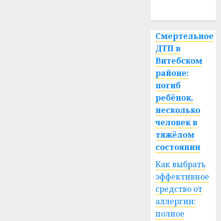
спорт
Смертельное
ДТП в
Витебском
районе:
погиб
ребёнок,
несколько
человек в
тяжёлом
состоянии
Как выбрать
эффективное
средство от
аллергии:
полное