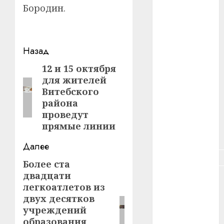
#зарплата
Бородин.
#здоровье
Навигация
#ип
Назад
записи
12 и 15 октября
Предыдущая
#кража
для жителей
запись:
Витебского
#кредит
района
проведут
#курс_валют
прямые линии
#налог
Далее
#недвижимость
Более ста
Следующая
двадцати
запись:
#новости
легкоатлетов из
компаний
двух десятков
#пенсия
учреждений
образования