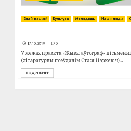
Знай наших!
Культура
Молодежь
Наши люди
У Капцянскай сельскай бібліятэцы прайшла
Анастасіяй Лазебнай, Галінай Сіняковай 
17.10.2019
0
У межах праекта «Жывы аўтограф» пісьменніц
(літаратурны псеўданім Стася Наркевіч)...
ПОДРОБНЕЕ