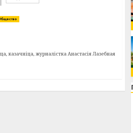
Общество
 сустрэча з пісьменнікамі і паэтамі
і Аляксандрам Пішчыкам
а, казачніца, журналістка Анастасія Лазебная