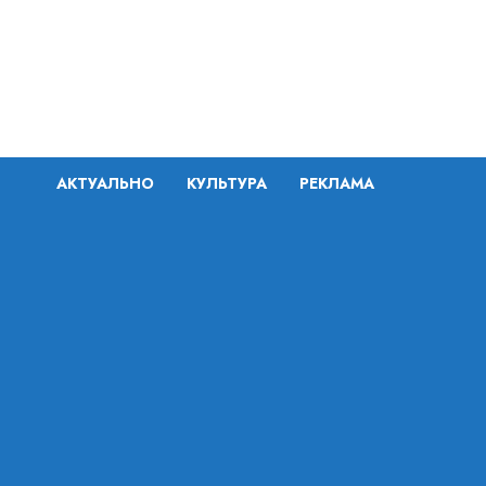
Перейти
к
содержимому
АКТУАЛЬНО
КУЛЬТУРА
РЕКЛАМА