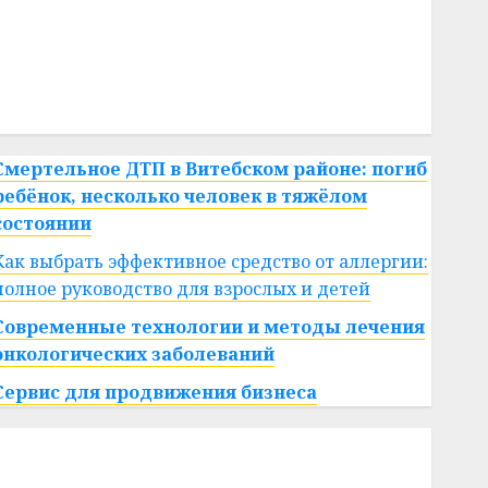
#сша
#телефон
#технологии
#умер
#учёный
#цена
Брест
Китай
гибель
интерьер
медицина
спорт
Смертельное ДТП в Витебском районе: погиб
ребёнок, несколько человек в тяжёлом
состоянии
Как выбрать эффективное средство от аллергии:
полное руководство для взрослых и детей
Современные технологии и методы лечения
онкологических заболеваний
Сервис для продвижения бизнеса