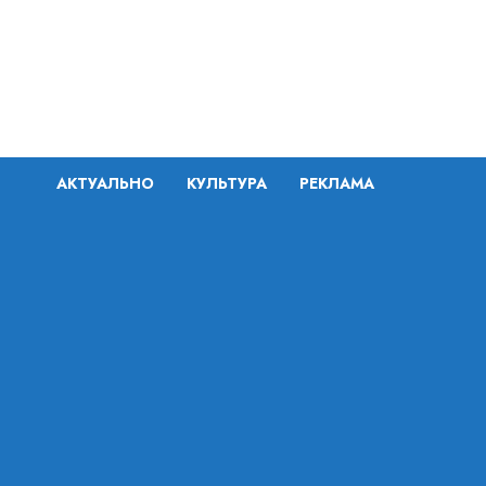
Перейти
к
содержимому
АКТУАЛЬНО
КУЛЬТУРА
РЕКЛАМА