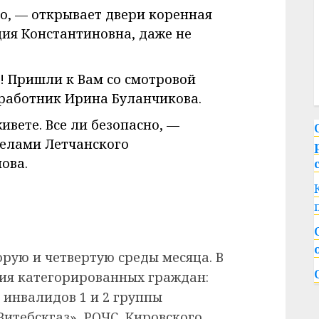
го, — открывает двери коренная
ия Константиновна, даже не
а! Пришли к Вам со смотровой
дработник Ирина Буланчикова.
ивете. Все ли безопасно, —
елами Летчанского
ова.
рую и четвертую среды месяца. В
ия категорированных граждан:
инвалидов 1 и 2 группы
итебскгаз», РОЧС, Кировского