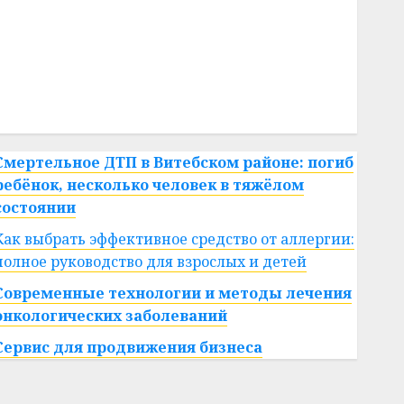
#сша
#телефон
#технологии
#умер
#учёный
#цена
Брест
Китай
гибель
интерьер
медицина
спорт
Смертельное ДТП в Витебском районе: погиб
ребёнок, несколько человек в тяжёлом
состоянии
Как выбрать эффективное средство от аллергии:
полное руководство для взрослых и детей
Современные технологии и методы лечения
онкологических заболеваний
Сервис для продвижения бизнеса