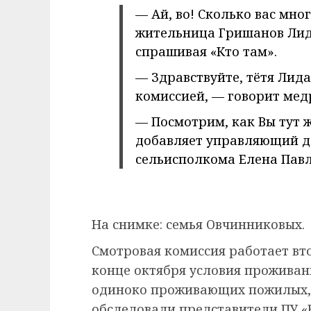
— Ай, во! Сколько вас мно
жительница Гришанов Лид
спрашивая «Кто там».
— Здравствуйте, тётя Лид
комиссией, — говорит ме
— Посмотрим, как Вы тут ж
добавляет управляющий д
сельисполкома Елена Павл
На снимке: семья Овчинниковых.
Смотровая комиссия работает вто
конце октября условия проживан
одиноко проживающих пожилых, 
обследовали представители ПУ «В