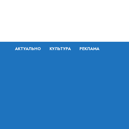
Перейти
к
содержимому
АКТУАЛЬНО
КУЛЬТУРА
РЕКЛАМА