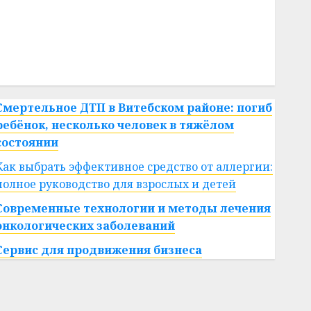
#сша
#телефон
#технологии
#умер
#учёный
#цена
Брест
Китай
гибель
интерьер
медицина
спорт
Смертельное ДТП в Витебском районе: погиб
ребёнок, несколько человек в тяжёлом
состоянии
Как выбрать эффективное средство от аллергии:
полное руководство для взрослых и детей
Современные технологии и методы лечения
онкологических заболеваний
Сервис для продвижения бизнеса