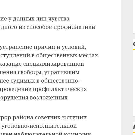
е у данных лиц чувства
дного из способов профилактики
 устранение причин и условий,
ступлений в общественных местах
казание специализированной
шения свободы, утратившим
анее судимых в общественно-
 проведение профилактических
нарушения возложенных
урор района советник юстиции
 уголовно-исполнительной
 член наблюдательной комиссии