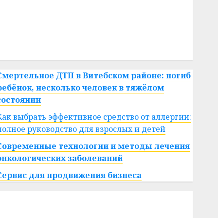
#сша
#телефон
#технологии
#умер
#учёный
#цена
Брест
Китай
гибель
интерьер
медицина
спорт
Смертельное ДТП в Витебском районе: погиб
ребёнок, несколько человек в тяжёлом
состоянии
Как выбрать эффективное средство от аллергии:
полное руководство для взрослых и детей
Современные технологии и методы лечения
онкологических заболеваний
Сервис для продвижения бизнеса