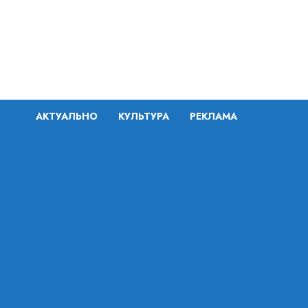
Перейти
к
содержимому
АКТУАЛЬНО
КУЛЬТУРА
РЕКЛАМА