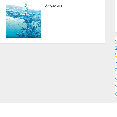
Актуально
В Витебске с 11 мая
начнётся масштабное
отключение горячей
воды: часть города
останется без неё до
конца лета
07.05.2026
0